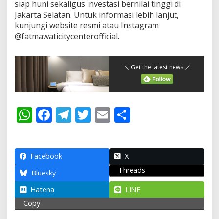
siap huni sekaligus investasi bernilai tinggi di
Jakarta Selatan. Untuk informasi lebih lanjut,
kunjungi website resmi atau Instagram
@fatmawaticitycenterofficial.
＼ Get the latest news ／
W
F
T
T
E
S
h
ac
el
w
m
h
at
e
e
itt
ai
ar
s
b
gr
er
l
e
Facebook
X
Threads
A
o
a
Bluesky
p
o
m
Hatena
LINE
p
k
Copy