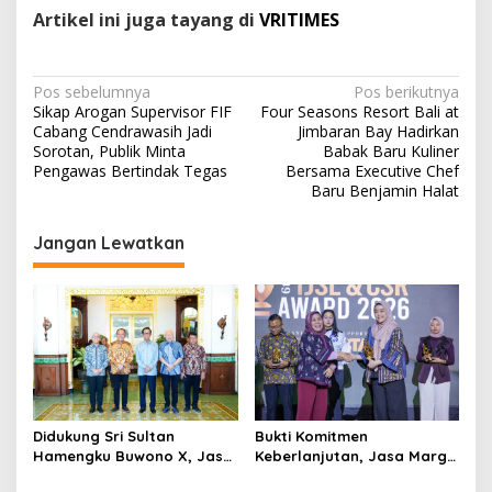
Artikel ini juga tayang di
VRITIMES
N
Pos sebelumnya
Pos berikutnya
Sikap Arogan Supervisor FIF
Four Seasons Resort Bali at
a
Cabang Cendrawasih Jadi
Jimbaran Bay Hadirkan
v
Sorotan, Publik Minta
Babak Baru Kuliner
Pengawas Bertindak Tegas
Bersama Executive Chef
i
Baru Benjamin Halat
g
Jangan Lewatkan
a
s
i
p
o
s
Didukung Sri Sultan
Bukti Komitmen
Hamengku Buwono X, Jasa
Keberlanjutan, Jasa Marga
Marga Percepat
Raih Predikat Gold pada