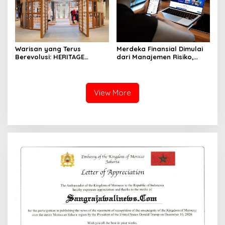
Warisan yang Terus
Merdeka Finansial Dimulai
Berevolusi: HERITAGE
dari Manajemen Risiko,
REIMAGINED di ASHTA
Bukan Mengejar Imbal
District 8
Hasil Cepat
View More