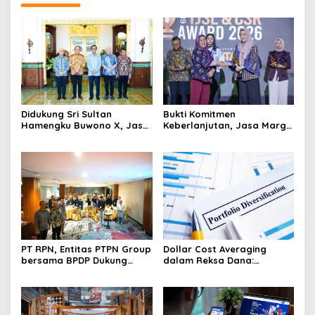
Didukung Sri Sultan
Bukti Komitmen
Hamengku Buwono X, Jasa
Keberlanjutan, Jasa Marga
Marga Percepat
Raih Predikat Gold pada
Pengembangan Akses
6th TJSL & CSR Award 2026
Bokoharjo Tol Jogja-Solo
untuk Dukung Konektivitas
DIY
PT RPN, Entitas PTPN Group
Dollar Cost Averaging
bersama BPDP Dukung
dalam Reksa Dana:
Pengembangan UMKM
Strategi Investasi Bertahap
melalui Workshop Pangan
untuk Pemula
Sehat Berbasis Minyak
Sawit