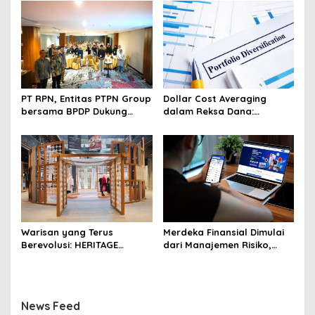
Pengembangan Akses
6th TJSL & CSR Award 2026
Bokoharjo Tol Jogja-Solo
untuk Dukung Konektivitas
DIY
PT RPN, Entitas PTPN Group
Dollar Cost Averaging
bersama BPDP Dukung
dalam Reksa Dana:
Pengembangan UMKM
Strategi Investasi Bertahap
melalui Workshop Pangan
untuk Pemula
Sehat Berbasis Minyak
Sawit
Warisan yang Terus
Merdeka Finansial Dimulai
Berevolusi: HERITAGE
dari Manajemen Risiko,
REIMAGINED di ASHTA
Bukan Mengejar Imbal
District 8
Hasil Cepat
News Feed