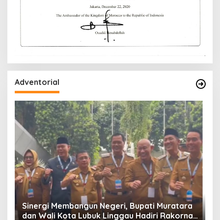
Adventorial
W
P
Sinergi Membangun Negeri, Bupati Muratara
dan Wali Kota Lubuk Linggau Hadiri Rakornas