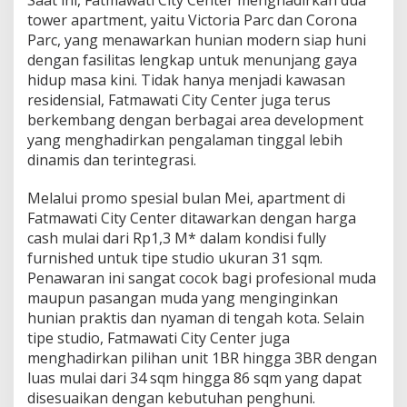
Saat ini, Fatmawati City Center menghadirkan dua
a
tower apartment, yaitu Victoria Parc dan Corona
s
Parc, yang menawarkan hunian modern siap huni
a
dengan fasilitas lengkap untuk menunjang gaya
n
S
hidup masa kini. Tidak hanya menjadi kawasan
t
residensial, Fatmawati City Center juga terus
r
berkembang dengan berbagai area development
a
yang menghadirkan pengalaman tinggal lebih
t
e
dinamis dan terintegrasi.
g
i
Melalui promo spesial bulan Mei, apartment di
s
Fatmawati City Center ditawarkan dengan harga
J
cash mulai dari Rp1,3 M* dalam kondisi fully
a
k
furnished untuk tipe studio ukuran 31 sqm.
a
Penawaran ini sangat cocok bagi profesional muda
r
maupun pasangan muda yang menginginkan
t
hunian praktis dan nyaman di tengah kota. Selain
a
tipe studio, Fatmawati City Center juga
S
e
menghadirkan pilihan unit 1BR hingga 3BR dengan
l
luas mulai dari 34 sqm hingga 86 sqm yang dapat
a
disesuaikan dengan kebutuhan penghuni.
t