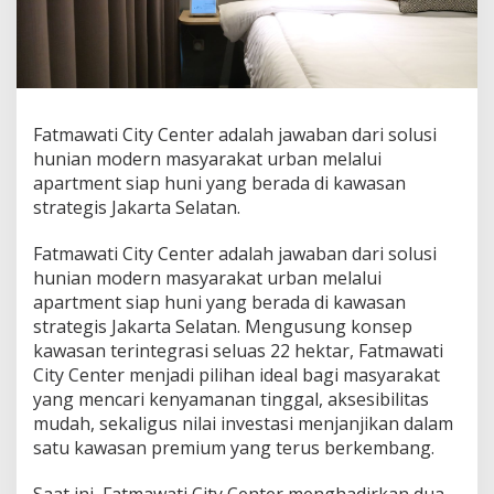
d
i
F
a
t
m
a
Fatmawati City Center adalah jawaban dari solusi
w
hunian modern masyarakat urban melalui
a
apartment siap huni yang berada di kawasan
t
strategis Jakarta Selatan.
i
C
i
Fatmawati City Center adalah jawaban dari solusi
t
hunian modern masyarakat urban melalui
y
apartment siap huni yang berada di kawasan
C
strategis Jakarta Selatan. Mengusung konsep
e
n
kawasan terintegrasi seluas 22 hektar, Fatmawati
t
City Center menjadi pilihan ideal bagi masyarakat
e
yang mencari kenyamanan tinggal, aksesibilitas
r
mudah, sekaligus nilai investasi menjanjikan dalam
,
satu kawasan premium yang terus berkembang.
K
a
w