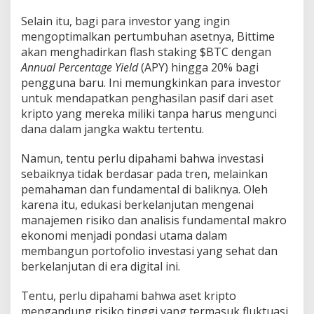
n
Selain itu, bagi para investor yang ingin
B
u
mengoptimalkan pertumbuhan asetnya, Bittime
y
akan menghadirkan flash staking $BTC dengan
T
Annual Percentage Yield
(APY) hingga 20% bagi
h
pengguna baru. Ini memungkinkan para investor
e
D
untuk mendapatkan penghasilan pasif dari aset
e
kripto yang mereka miliki tanpa harus mengunci
e
dana dalam jangka waktu tertentu.
p
?
Namun, tentu perlu dipahami bahwa investasi
sebaiknya tidak berdasar pada tren, melainkan
pemahaman dan fundamental di baliknya. Oleh
karena itu, edukasi berkelanjutan mengenai
manajemen risiko dan analisis fundamental makro
ekonomi menjadi pondasi utama dalam
membangun portofolio investasi yang sehat dan
berkelanjutan di era digital ini.
Tentu, perlu dipahami bahwa aset kripto
mengandung risiko tinggi yang termasuk fluktuasi