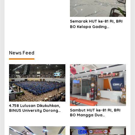
Merah Putih
Semarak HUT ke-81 RI, BRI
BO Kelapa Gading
Percantik Kantor dengan
Nuansa Merah Putih
News Feed
4.758 Lulusan Dikukuhkan,
Sambut HUT ke-81 RI, BRI
BINUS University Dorong
BO Mangga Dua
Lahirnya Pemimpin Inovatif
Semarakkan Kantor
yang Berdampak
dengan Nuansa Merah
Putih