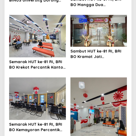
BO Mangga Dua
Lahirnya Pemimpin Inovatif
Semarakkan Kantor
yang Berdampak
dengan Nuansa Merah
Putih
Sambut HUT ke-81 RI, BRI
BO Kramat Jati
Semarak HUT ke-81 RI, BRI
Semarakkan Kantor
BO Krekot Percantik Kantor
dengan Dekorasi Merah
dengan Dekorasi
Putih
Bernuansa Merah Putih
Semarak HUT ke-81 RI, BRI
BO Kemayoran Percantik
Kantor dengan Dekorasi