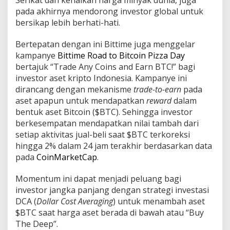
Serikat dan kenaikan harga minyak dunia, juga
c
pada akhirnya mendorong investor global untuk
o
bersikap lebih berhati-hati.
i
n
P
Bertepatan dengan ini Bittime juga menggelar
i
kampanye
Bittime Road to Bitcoin Pizza Day
z
bertajuk “Trade Any Coins and Earn BTC!” bagi
z
investor aset kripto Indonesia. Kampanye ini
a
D
dirancang dengan mekanisme
trade-to-earn
pada
a
aset apapun untuk mendapatkan
reward
dalam
y
bentuk aset Bitcoin ($BTC). Sehingga investor
J
berkesempatan mendapatkan nilai tambah dari
a
setiap aktivitas jual-beli saat $BTC terkoreksi
d
i
hingga 2% dalam 24 jam terakhir berdasarkan data
K
pada
CoinMarketCap
.
e
s
Momentum ini dapat menjadi peluang bagi
e
investor jangka panjang dengan strategi investasi
m
p
DCA (
Dollar Cost Averaging
) untuk menambah aset
a
$BTC saat harga aset berada di bawah atau “Buy
t
The Deep”.
a