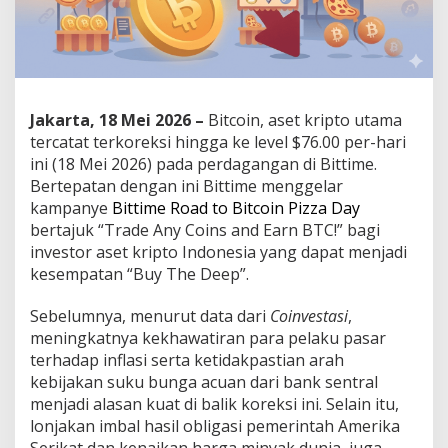
i
n
g
g
a
K
e
Jakarta, 18 Mei 2026 –
Bitcoin, aset kripto utama
$
tercatat terkoreksi hingga ke level $76.00 per-hari
7
ini (18 Mei 2026) pada perdagangan di Bittime.
6
Bertepatan dengan ini Bittime menggelar
.
0
kampanye
Bittime Road to Bitcoin Pizza Day
0
bertajuk “Trade Any Coins and Earn BTC!” bagi
0
investor aset kripto Indonesia yang dapat menjadi
,
kesempatan “Buy The Deep”.
B
i
t
Sebelumnya, menurut data dari
Coinvestasi
,
t
meningkatnya kekhawatiran para pelaku pasar
i
terhadap inflasi serta ketidakpastian arah
m
kebijakan suku bunga acuan dari bank sentral
e
menjadi alasan kuat di balik koreksi ini. Selain itu,
B
i
lonjakan imbal hasil obligasi pemerintah Amerika
t