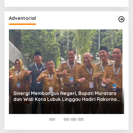
Adventorial
W
P
Sinergi Membangun Negeri, Bupati Muratara
dan Wali Kota Lubuk Linggau Hadiri Rakornas
n
2026 Di Sentul,