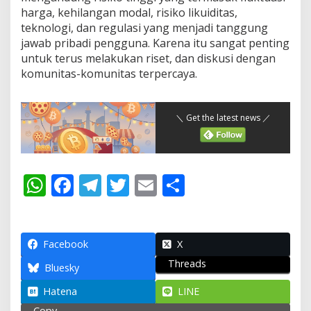
harga, kehilangan modal, risiko likuiditas,
teknologi, dan regulasi yang menjadi tanggung
jawab pribadi pengguna. Karena itu sangat penting
untuk terus melakukan riset, dan diskusi dengan
komunitas-komunitas terpercaya.
＼ Get the latest news ／
W
F
T
T
E
S
h
ac
el
w
m
h
at
e
e
itt
ai
ar
s
b
gr
er
l
e
Facebook
X
Threads
A
o
a
Bluesky
p
o
m
Hatena
LINE
Copy