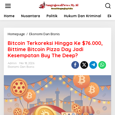
L
e
w
a
Home
Nusantara
Politik
Hukum Dan Kriminal
Eko
t
i
k
Homepage
/
Ekonomi Dan Bisnis
B
e
i
k
Bitcoin Terkoreksi Hingga Ke $76.000,
t
o
c
n
Bittime Bitcoin Pizza Day Jadi
o
t
Kesempatan Buy The Deep?
i
e
n
n
Admin
Mei 18, 2026
T
Ekonomi Dan Bisnis
e
r
k
o
r
e
k
s
i
H