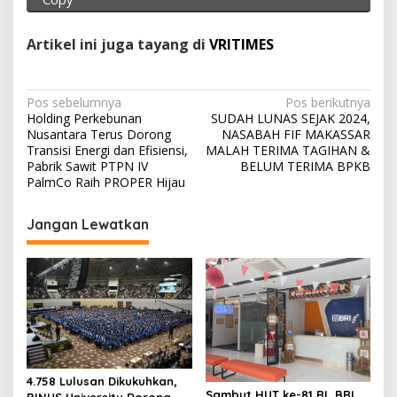
p
k
Artikel ini juga tayang di
VRITIMES
N
Pos sebelumnya
Pos berikutnya
Holding Perkebunan
SUDAH LUNAS SEJAK 2024,
a
Nusantara Terus Dorong
NASABAH FIF MAKASSAR
v
Transisi Energi dan Efisiensi,
MALAH TERIMA TAGIHAN &
Pabrik Sawit PTPN IV
BELUM TERIMA BPKB
i
PalmCo Raih PROPER Hijau
g
Jangan Lewatkan
a
s
i
p
o
s
4.758 Lulusan Dikukuhkan,
Sambut HUT ke-81 RI, BRI
BINUS University Dorong