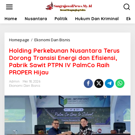
L
e
w
a
Home
Nusantara
Politik
Hukum Dan Kriminal
Eko
t
i
k
Homepage
/
Ekonomi Dan Bisnis
H
e
o
k
Holding Perkebunan Nusantara Terus
l
o
d
n
Dorong Transisi Energi dan Efisiensi,
i
t
Pabrik Sawit PTPN IV PalmCo Raih
n
e
PROPER Hijau
g
n
P
Admin
Mei 18, 2026
e
Ekonomi Dan Bisnis
r
k
e
b
u
n
a
n
N