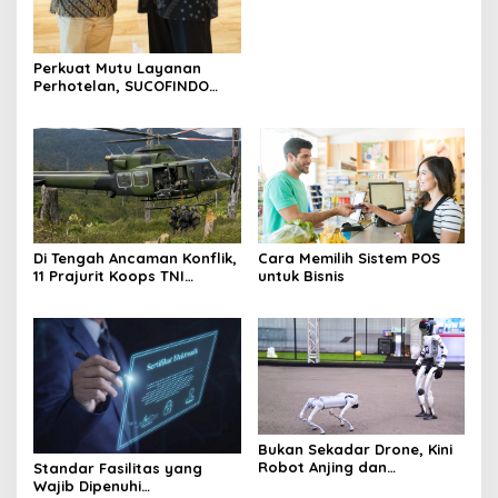
Perkuat Mutu Layanan
Perhotelan, SUCOFINDO
Serahkan Sertifikasi ISO
9001:2015 kepada Hotel
FUGO Samarinda
Di Tengah Ancaman Konflik,
Cara Memilih Sistem POS
11 Prajurit Koops TNI
untuk Bisnis
Habema Evakuasi Warga
Ugimba dengan Dua
Helikopter
Bukan Sekadar Drone, Kini
Robot Anjing dan
Standar Fasilitas yang
Humanoid Ikut Bekerja di
Wajib Dipenuhi