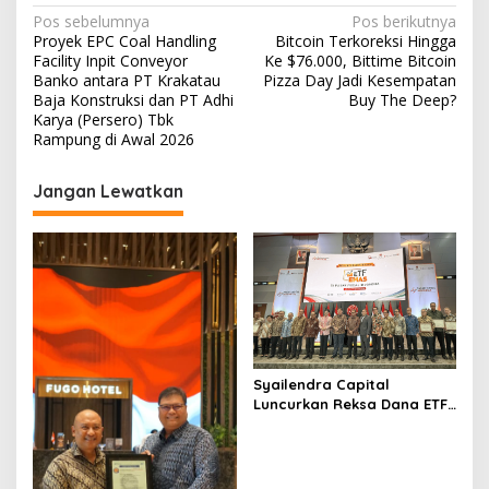
N
Pos sebelumnya
Pos berikutnya
Proyek EPC Coal Handling
Bitcoin Terkoreksi Hingga
a
Facility Inpit Conveyor
Ke $76.000, Bittime Bitcoin
v
Banko antara PT Krakatau
Pizza Day Jadi Kesempatan
Baja Konstruksi dan PT Adhi
Buy The Deep?
i
Karya (Persero) Tbk
Rampung di Awal 2026
g
a
Jangan Lewatkan
s
i
p
o
s
Syailendra Capital
Luncurkan Reksa Dana ETF
Emas Syariah di Bursa Efek
Indonesia