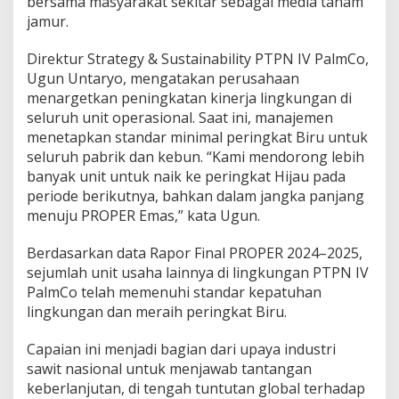
bersama masyarakat sekitar sebagai media tanam
O
jamur.
P
E
Direktur Strategy & Sustainability PTPN IV PalmCo,
R
H
Ugun Untaryo, mengatakan perusahaan
i
menargetkan peningkatan kinerja lingkungan di
j
seluruh unit operasional. Saat ini, manajemen
a
menetapkan standar minimal peringkat Biru untuk
u
seluruh pabrik dan kebun. “Kami mendorong lebih
banyak unit untuk naik ke peringkat Hijau pada
periode berikutnya, bahkan dalam jangka panjang
menuju PROPER Emas,” kata Ugun.
Berdasarkan data Rapor Final PROPER 2024–2025,
sejumlah unit usaha lainnya di lingkungan PTPN IV
PalmCo telah memenuhi standar kepatuhan
lingkungan dan meraih peringkat Biru.
Capaian ini menjadi bagian dari upaya industri
sawit nasional untuk menjawab tantangan
keberlanjutan, di tengah tuntutan global terhadap