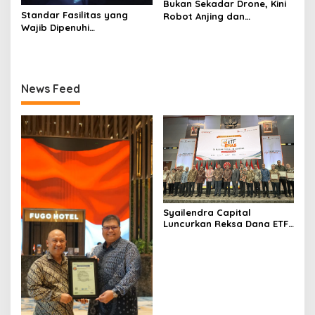
Bukan Sekadar Drone, Kini
Standar Fasilitas yang
Robot Anjing dan
Wajib Dipenuhi
Humanoid Ikut Bekerja di
Penyelenggara Sertifikasi
Lapangan
Elektronik
News Feed
Syailendra Capital
Luncurkan Reksa Dana ETF
Emas Syariah di Bursa Efek
Indonesia