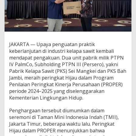
u
s
a
n
t
a
r
a
JAKARTA — Upaya penguatan praktik
T
keberlanjutan di industri kelapa sawit kembali
e
r
mendapat pengakuan. Dua unit pabrik milik PTPN
u
IV PalmCo, Subholding PTPN III (Persero), yakni
s
Pabrik Kelapa Sawit (PKS) Sei Mangkei dan PKS Bah
D
Jambi, meraih peringkat Hijau dalam Program
o
Penilaian Peringkat Kinerja Perusahaan (PROPER)
r
o
periode 2024–2025 yang diselenggarakan
n
Kementerian Lingkungan Hidup.
g
T
Penghargaan tersebut diumumkan dalam
r
seremoni di Taman Mini Indonesia Indah (TMII),
a
n
Jakarta Timur, beberapa waktu lalu. Peringkat
s
Hijau dalam PROPER menunjukkan bahwa
i