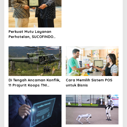
Perkuat Mutu Layanan
Perhotelan, SUCOFINDO
Serahkan Sertifikasi ISO
9001:2015 kepada Hotel
FUGO Samarinda
Di Tengah Ancaman Konflik,
Cara Memilih Sistem POS
11 Prajurit Koops TNI
untuk Bisnis
Habema Evakuasi Warga
Ugimba dengan Dua
Helikopter