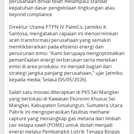
perusahaan dinilai telah melampaui standar
s
kepatuhan dasar pengelolaan lingkungan atau
i
E
beyond compliance.
n
e
Direktur Utama PTPN IV PalmCo, Jatmiko K.
r
Santosa, mengatakan capaian ini mencerminkan
g
arah transformasi perusahaan yang semakin
i
d
menitikberatkan pada efisiensi energi dan
a
penurunan emisi. “Kami berupaya mengoptimalkan
n
pemanfaatan energi terbarukan serta menekan
E
emisi di area produksi. Ini menjadi bagian dari
f
strategi jangka panjang perusahaan,” ujar Jatmiko
i
s
kepada media, Selasa (05/05/2026).
i
e
Salah satu inovasi diterapkan di PKS Sei Mangkei
n
yang berlokasi di Kawasan Ekonomi Khusus Sei
s
Mangkei, Kabupaten Simalungun, Sumatera Utara.
i
,
Pabrik ini mengoperasikan fasilitas methane
P
capture yang menangkap gas metana dari limbah
a
cair kelapa sawit (POME) untuk diolah menjadi
b
energi melalui Pembangkit Listrik Tenaga Biogas
r