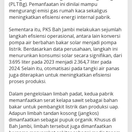
i
(PLTBg). Pemanfaatan ini dinilai mampu
k
mengurangi emisi gas rumah kaca sekaligus
S
meningkatkan efisiensi energi internal pabrik.
a
w
Sementara itu, PKS Bah Jambi melakukan sejumlah
i
t
langkah efisiensi operasional, antara lain konversi
P
pompa air berbahan bakar solar menjadi pompa
T
listrik. Berdasarkan data perusahaan, langkah ini
P
menurunkan konsumsi solar secara signifikan, dari
N
3.695 liter pada 2023 menjadi 2.364,7 liter pada
I
V
2024. Selain itu, otomatisasi pada tangki air panas
P
juga diterapkan untuk meningkatkan efisiensi
a
proses produksi.
l
m
Dalam pengelolaan limbah padat, kedua pabrik
C
o
memanfaatkan serat kelapa sawit sebagai bahan
R
bakar untuk pembangkit listrik dan produksi uap.
a
Adapun limbah tandan kosong (jangkos)
i
dimanfaatkan sebagai pupuk organik. Khusus di
h
P
Bah Jambi, limbah tersebut juga dimanfaatkan
R