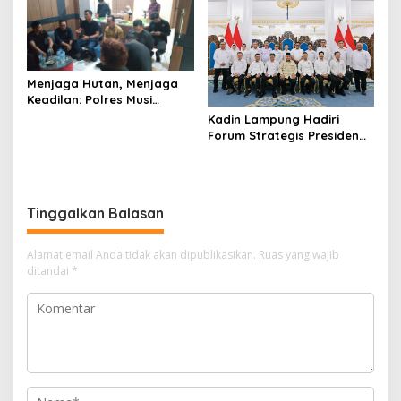
Lampung Segera Tindak
Pelaku
Menjaga Hutan, Menjaga
Keadilan: Polres Musi
Rawas Sambut Aspirasi
Kadin Lampung Hadiri
Warga Dan Pastikan
Forum Strategis Presiden
Penegakan Hukum Berjalan
Prabowo, Bawa Misi
Humanis dan Sesuai
Perkuat Ekonomi dan
Prosedur
Investasi Daerah
Tinggalkan Balasan
Alamat email Anda tidak akan dipublikasikan.
Ruas yang wajib
ditandai
*