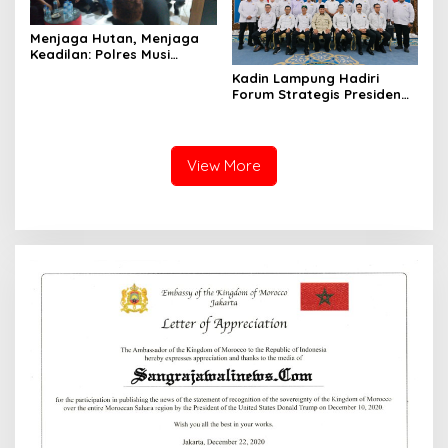
Menjaga Hutan, Menjaga
Keadilan: Polres Musi
Rawas Sambut Aspirasi
Kadin Lampung Hadiri
Warga Dan Pastikan
Forum Strategis Presiden
Penegakan Hukum Berjalan
Prabowo, Bawa Misi
Humanis dan Sesuai
Perkuat Ekonomi dan
Prosedur
Investasi Daerah
View More