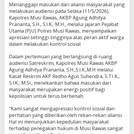
a
Menanggapi masukan dari aliansi masyarakat yang
s
melakukan audiensi pada Selasa (11/5/2026),
T
Kapolres Musi Rawas, AKBP Agung Adhitya
e
Prananta, S.H., S.I.K., M.H., melalui jajaran Pejabat
g
a
Utama (PJU) Polres Musi Rawas, menyampaikan
s
apresiasi setinggi-tingginya atas peran aktif warga
k
dalam melakukan kontrol sosial.
a
n
Dalam pertemuan yang berlangsung di ruang
K
o
audiensi Satreskrim, Kapolres Musi Rawas AKBP
m
Agung Adhitya Prananta, S.H.,S.I.K.,M.H melalui
i
Kasat Reskrim AKP Redho Agus Suhendra, S.Tr.K.,
t
S.I.K., M.Si., menekankan bahwa masukan dari
m
masyarakat merupakan energi positif bagi
e
n
kepolisian untuk terus berbenah.
T
i
“Kami sangat mengapresiasi kontrol sosial dan
n
perhatian yang diberikan oleh rekan-rekan aliansi.
d
Hal ini menunjukkan kepedulian masyarakat
a
k
terhadap penegakan hukum di Musi Rawas sangat
L