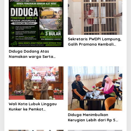
o
s
Sekretaris PWDPI Lampung,
Galih Pramana Kembali
Mengawal Kasus Predator
Diduga Dadang Atas
Anak!
Namakan warga Serta
Ustad, Padahal Fakta
Tanah Urug Banyak yang
Dijual dan Tidak Ada Ijin
Wali Kota Lubuk Linggau
Kunker ke Pemkot
Mojokerto, Pelajari
Diduga Menimbulkan
Penataan Infrastruktur
Kerugian Lebih dari Rp 5
Telekomunikasi
Miliar, Korban Penipuan
Investasi Desak Polda