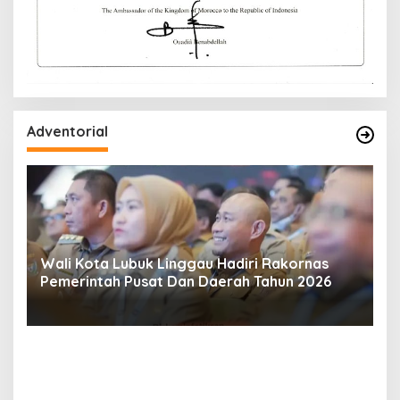
Adventorial
Wali Kota Lubuk Linggau Hadiri Rakornas
Pemerintah Pusat Dan Daerah Tahun 2026
S
I
a
K
as
G
D