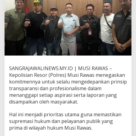
r
a
n
s
p
a
r
a
n
,
K
a
SANGRAJAWALINEWS.MY.ID | MUSI RAWAS –
p
o
Kepolisian Resor (Polres) Musi Rawas menegaskan
l
komitmennya untuk selalu mengedepankan prinsip
r
transparansi dan profesionalisme dalam
e
menanggapi setiap aspirasi serta laporan yang
s
M
disampaikan oleh masyarakat.
u
s
Hal ini menjadi prioritas utama guna memastikan
i
supremasi hukum dan pelayanan publik yang
R
prima di wilayah hukum Musi Rawas.
a
w