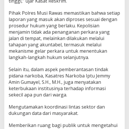
tinggi,” ujar Kasat Reskrim.
a
n
Pihak Polres Musi Rawas memastikan bahwa setiap
j
laporan yang masuk akan diproses sesuai dengan
u
t
prosedur hukum yang berlaku. Kepolisian
i
menjamin tidak ada penanganan perkara yang
S
jalan di tempat, melainkan dilakukan melalui
e
tahapan yang akuntabel, termasuk melalui
t
i
mekanisme gelar perkara untuk menentukan
a
langkah-langkah hukum selanjutnya.
p
L
Selain itu, dalam aspek pemberantasan tindak
a
pidana narkoba, Kasatres Narkoba Iptu Jemmy
p
o
Amin Gumayel, S.H., M.H., juga menyatakan
r
keterbukaan institusinya terhadap informasi
a
sekecil apa pun dari warga.
n
M
Mengutamakan koordinasi lintas sektor dan
a
s
dukungan data dari masyarakat.
y
a
Memberikan ruang bagi publik untuk mengetahui
r