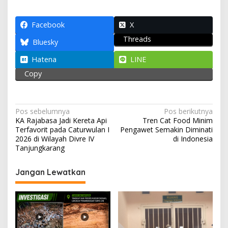
at
e
e
itt
ai
ar
s
b
gr
er
l
e
Facebook
X
Threads
A
o
a
Bluesky
p
o
m
Hatena
LINE
p
k
Copy
N
Pos sebelumnya
Pos berikutnya
KA Rajabasa Jadi Kereta Api
Tren Cat Food Minim
a
Terfavorit pada Caturwulan I
Pengawet Semakin Diminati
v
2026 di Wilayah Divre IV
di Indonesia
Tanjungkarang
i
g
Jangan Lewatkan
a
s
i
p