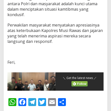
antara Polri dan masyarakat adalah kunci utama
dalam menciptakan situasi kamtibmas yang
kondusif.
Perwakilan masyarakat menyatakan apresiasinya
atas keterbukaan Kapolres Musi Rawas dan jajaran
yang telah menerima aspirasi mereka secara
langsung dan responsif.
Feri,
＼ Get the latest news ／
W
F
T
T
E
S
h
ac
el
w
m
h