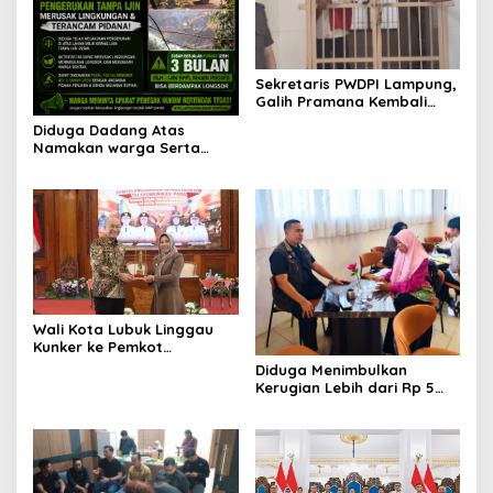
Sekretaris PWDPI Lampung,
Galih Pramana Kembali
Mengawal Kasus Predator
Diduga Dadang Atas
Anak!
Namakan warga Serta
Ustad, Padahal Fakta
Tanah Urug Banyak yang
Dijual dan Tidak Ada Ijin
Wali Kota Lubuk Linggau
Kunker ke Pemkot
Mojokerto, Pelajari
Diduga Menimbulkan
Penataan Infrastruktur
Kerugian Lebih dari Rp 5
Telekomunikasi
Miliar, Korban Penipuan
Investasi Desak Polda
Lampung Segera Tindak
Pelaku