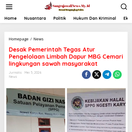
L
e
w
a
Home
Nusantara
Politik
Hukum Dan Kriminal
Eko
t
i
k
Homepage
/
News
D
e
e
k
Desak Pemerintah Tegas Atur
s
o
a
n
Pengelolaan Limbah Dapur MBG Cemari
k
t
lingkungan sawah masyarakat
P
e
e
n
Jurnalis
Mei 5, 2026
m
News
e
r
i
n
t
a
h
T
e
g