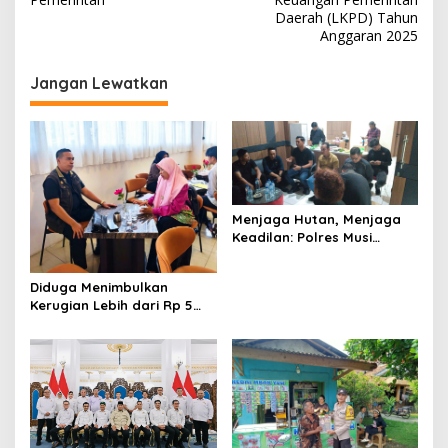
Daerah (LKPD) Tahun
g
Anggaran 2025
a
s
Jangan Lewatkan
i
p
o
s
Menjaga Hutan, Menjaga
Keadilan: Polres Musi
Rawas Sambut Aspirasi
Warga Dan Pastikan
Diduga Menimbulkan
Penegakan Hukum Berjalan
Kerugian Lebih dari Rp 5
Humanis dan Sesuai
Miliar, Korban Penipuan
Prosedur
Investasi Desak Polda
Lampung Segera Tindak
Pelaku