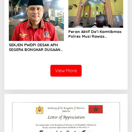
Peran Aktif Da’i Kamtibmas
Polres Musi Rawas
Sampaikan Himbauan
SEKJEN PWDPI DESAK APH
Karhutla di Mimbar Jumat
SEGERA BONGKAR DUGAAN
PENJUALAN OBAT
GOLONGAN G DI
JABODETABEK
View More