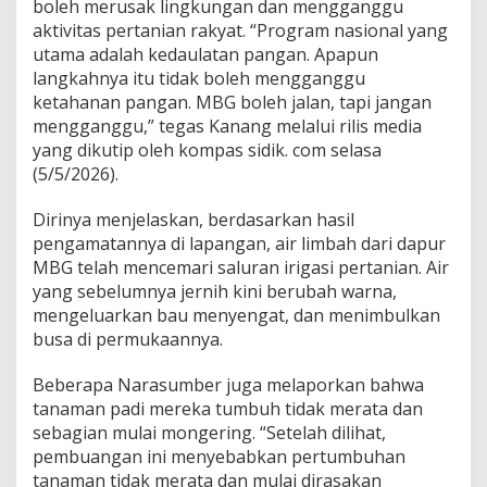
boleh merusak lingkungan dan mengganggu
a
aktivitas pertanian rakyat. “Program nasional yang
h
m
utama adalah kedaulatan pangan. Apapun
a
langkahnya itu tidak boleh mengganggu
s
ketahanan pangan. MBG boleh jalan, tapi jangan
y
mengganggu,” tegas Kanang melalui rilis media
a
yang dikutip oleh kompas sidik. com selasa
r
a
(5/5/2026).
k
a
Dirinya menjelaskan, berdasarkan hasil
t
pengamatannya di lapangan, air limbah dari dapur
MBG telah mencemari saluran irigasi pertanian. Air
yang sebelumnya jernih kini berubah warna,
mengeluarkan bau menyengat, dan menimbulkan
busa di permukaannya.
Beberapa Narasumber juga melaporkan bahwa
tanaman padi mereka tumbuh tidak merata dan
sebagian mulai mongering. “Setelah dilihat,
pembuangan ini menyebabkan pertumbuhan
tanaman tidak merata dan mulai dirasakan