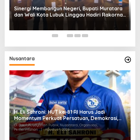
Sinergi Membangun Negeri, Bupati Muratara
dan Wali Kota Lubuk Linggau Hadiri Rakornas
n
2026 Di Sentul,
Nusantara
H. Eli Sahroni: HUT ke-81 RI Harus Jadi
W
Momentum Perkuat Persatuan, Demokrasi,
K
dan Lawan Korupsi
Di Daerah, Layanan Publik, Nusantara, Organisasi,
O
Pemerintahan
|
Agustus 1, 2026
Di
S