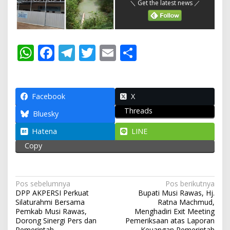
＼ Get the latest news ／
W
F
T
T
E
S
h
ac
el
w
m
h
at
e
e
itt
ai
ar
s
b
gr
er
l
e
Facebook
X
Threads
A
o
a
Bluesky
p
o
m
Hatena
LINE
p
k
Copy
N
Pos sebelumnya
Pos berikutnya
DPP AKPERSI Perkuat
Bupati Musi Rawas, Hj.
a
Silaturahmi Bersama
Ratna Machmud,
v
Pemkab Musi Rawas,
Menghadiri Exit Meeting
Dorong Sinergi Pers dan
Pemeriksaan atas Laporan
i
Pemerintah
Keuangan Pemerintah