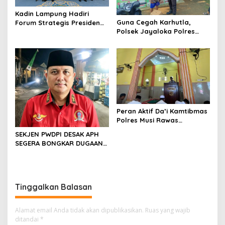
Kadin Lampung Hadiri
Guna Cegah Karhutla,
Forum Strategis Presiden
Polsek Jayaloka Polres
Prabowo, Bawa Misi
Musi Rawas Gencarkan
Perkuat Ekonomi dan
Patroli dan Himbauan
Investasi Daerah
Peran Aktif Da’i Kamtibmas
Polres Musi Rawas
Sampaikan Himbauan
SEKJEN PWDPI DESAK APH
Karhutla di Mimbar Jumat
SEGERA BONGKAR DUGAAN
PENJUALAN OBAT
GOLONGAN G DI
JABODETABEK
Tinggalkan Balasan
Alamat email Anda tidak akan dipublikasikan.
Ruas yang wajib
ditandai
*