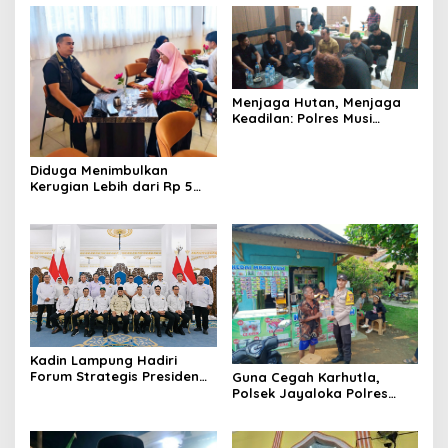
Menjaga Hutan, Menjaga
Keadilan: Polres Musi
Rawas Sambut Aspirasi
Warga Dan Pastikan
Penegakan Hukum Berjalan
Diduga Menimbulkan
Humanis dan Sesuai
Kerugian Lebih dari Rp 5
Prosedur
Miliar, Korban Penipuan
Investasi Desak Polda
Lampung Segera Tindak
Pelaku
Kadin Lampung Hadiri
Forum Strategis Presiden
Guna Cegah Karhutla,
Prabowo, Bawa Misi
Polsek Jayaloka Polres
Perkuat Ekonomi dan
Musi Rawas Gencarkan
Investasi Daerah
Patroli dan Himbauan