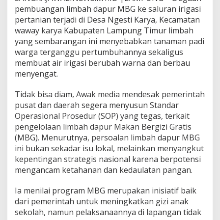
p
pembuangan limbah dapur MBG ke saluran irigasi
u
pertanian terjadi di Desa Ngesti Karya, Kecamatan
r
waway karya Kabupaten Lampung Timur limbah
M
B
yang sembarangan ini menyebabkan tanaman padi
G
warga terganggu pertumbuhannya sekaligus
C
membuat air irigasi berubah warna dan berbau
e
menyengat.
m
a
r
Tidak bisa diam, Awak media mendesak pemerintah
i
pusat dan daerah segera menyusun Standar
l
Operasional Prosedur (SOP) yang tegas, terkait
i
pengelolaan limbah dapur Makan Bergizi Gratis
n
(MBG). Menurutnya, persoalan limbah dapur MBG
g
k
ini bukan sekadar isu lokal, melainkan menyangkut
u
kepentingan strategis nasional karena berpotensi
n
mengancam ketahanan dan kedaulatan pangan.
g
a
Ia menilai program MBG merupakan inisiatif baik
n
s
dari pemerintah untuk meningkatkan gizi anak
a
sekolah, namun pelaksanaannya di lapangan tidak
w