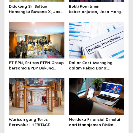
Didukung Sri Sultan
Bukti Komitmen
Hamengku Buwono X, Jasa
Keberlanjutan, Jasa Marga
Marga Percepat
Raih Predikat Gold pada
Pengembangan Akses
6th TJSL & CSR Award 2026
Bokoharjo Tol Jogja-Solo
untuk Dukung Konektivitas
DIY
PT RPN, Entitas PTPN Group
Dollar Cost Averaging
bersama BPDP Dukung
dalam Reksa Dana:
Pengembangan UMKM
Strategi Investasi Bertahap
melalui Workshop Pangan
untuk Pemula
Sehat Berbasis Minyak
Sawit
Warisan yang Terus
Merdeka Finansial Dimulai
Berevolusi: HERITAGE
dari Manajemen Risiko,
REIMAGINED di ASHTA
Bukan Mengejar Imbal