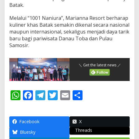
Batak.
Melalui “1001 Naniura”, Marianna Resort berharap
kuliner khas Batak semakin dikenal secara nasional
maupun internasional, sekaligus menjadi daya tarik
baru bagi pariwisata Danau Toba dan Pulau
Samosir.
＼ Get the latest news ／
W
F
T
T
E
S
h
ac
el
w
m
h
at
e
e
itt
ai
ar
s
b
gr
er
l
e
Facebook
X
Threads
A
o
a
Bluesky