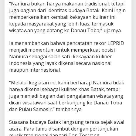
“Naniura bukan hanya makanan tradisional, tetapi
k
a
juga bagian dari identitas budaya Batak. Kami ingin
t
memperkenalkan kembali kekayaan kuliner ini
K
kepada masyarakat yang lebih luas, termasuk
u
wisatawan yang datang ke Danau Toba,” ujarnya.
l
i
n
Ia menambahkan bahwa pencatatan rekor LEPRID
e
menjadi momentum untuk memperkuat posisi
r
Naniura sebagai salah satu kekayaan kuliner
B
Indonesia yang layak dikenal secara nasional
a
maupun internasional.
t
a
k
“Melalui kegiatan ini, kami berharap Naniura tidak
k
hanya dikenal sebagai kuliner khas Batak, tetapi
e
juga menjadi bagian dari pengalaman wisata yang
P
dicari wisatawan saat berkunjung ke Danau Toba
a
n
dan Pulau Samosir,” tambahnya.
g
g
Suasana budaya Batak langsung terasa sejak awal
u
acara. Para tamu disambut dengan pertunjukan
n
musik tradisional dan tari Tor-Tor yang
g