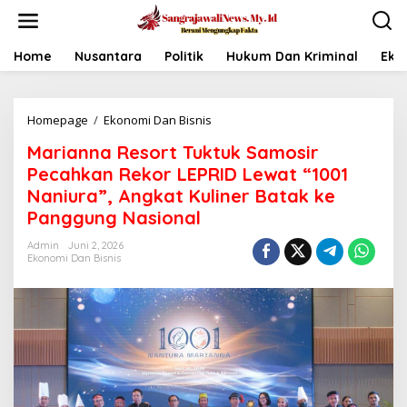
L
e
w
a
Home
Nusantara
Politik
Hukum Dan Kriminal
Eko
t
i
k
Homepage
/
Ekonomi Dan Bisnis
M
e
a
k
Marianna Resort Tuktuk Samosir
r
o
i
n
Pecahkan Rekor LEPRID Lewat “1001
a
t
Naniura”, Angkat Kuliner Batak ke
n
e
Panggung Nasional
n
n
a
Admin
Juni 2, 2026
R
Ekonomi Dan Bisnis
e
s
o
r
t
T
u
k
t