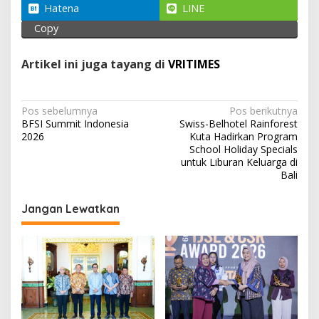
p
o
m
Hatena
LINE
p
k
Copy
Artikel ini juga tayang di
VRITIMES
N
Pos sebelumnya
Pos berikutnya
BFSI Summit Indonesia
Swiss-Belhotel Rainforest
a
2026
Kuta Hadirkan Program
v
School Holiday Specials
untuk Liburan Keluarga di
i
Bali
g
Jangan Lewatkan
a
s
i
p
o
s