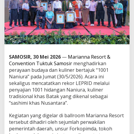
u
k
S
a
m
o
s
i
r
P
SAMOSIR, 30 Mei 2026
—
Marianna Resort &
e
c
Convention Tuktuk Samosir
menghadirkan
a
perayaan budaya dan kuliner bertajuk “1001
h
Naniura” pada Jumat (30/5/2026). Acara ini
k
sekaligus mencatatkan rekor LEPRID melalui
a
n
penyajian 1001 hidangan Naniura, kuliner
R
tradisional khas Batak yang dikenal sebagai
e
“sashimi khas Nusantara”.
k
o
Kegiatan yang digelar di ballroom Marianna Resort
r
L
tersebut dihadiri oleh sejumlah perwakilan
E
pemerintah daerah, unsur Forkopimda, tokoh
P