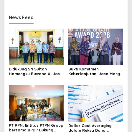
District 8
Hasil Cepat
News Feed
Didukung Sri Sultan
Bukti Komitmen
Hamengku Buwono X, Jasa
Keberlanjutan, Jasa Marga
Marga Percepat
Raih Predikat Gold pada
Pengembangan Akses
6th TJSL & CSR Award 2026
Bokoharjo Tol Jogja-Solo
untuk Dukung Konektivitas
DIY
PT RPN, Entitas PTPN Group
Dollar Cost Averaging
bersama BPDP Dukung
dalam Reksa Dana: