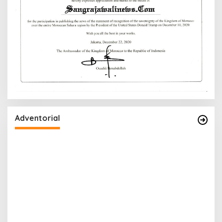
Adventorial
W
P