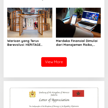
Pengembangan UMKM
Strategi Investasi Bertahap
melalui Workshop Pangan
untuk Pemula
Sehat Berbasis Minyak
Sawit
Warisan yang Terus
Merdeka Finansial Dimulai
Berevolusi: HERITAGE
dari Manajemen Risiko,
REIMAGINED di ASHTA
Bukan Mengejar Imbal
District 8
Hasil Cepat
View More