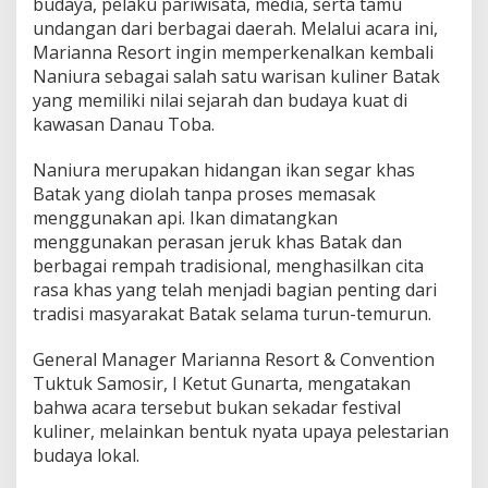
budaya, pelaku pariwisata, media, serta tamu
R
undangan dari berbagai daerah. Melalui acara ini,
I
Marianna Resort ingin memperkenalkan kembali
D
L
Naniura sebagai salah satu warisan kuliner Batak
e
yang memiliki nilai sejarah dan budaya kuat di
w
kawasan Danau Toba.
a
t
Naniura merupakan hidangan ikan segar khas
“
1
Batak yang diolah tanpa proses memasak
0
menggunakan api. Ikan dimatangkan
0
menggunakan perasan jeruk khas Batak dan
1
berbagai rempah tradisional, menghasilkan cita
N
a
rasa khas yang telah menjadi bagian penting dari
n
tradisi masyarakat Batak selama turun-temurun.
i
u
General Manager Marianna Resort & Convention
r
Tuktuk Samosir, I Ketut Gunarta, mengatakan
a
”
bahwa acara tersebut bukan sekadar festival
,
kuliner, melainkan bentuk nyata upaya pelestarian
A
budaya lokal.
n
g