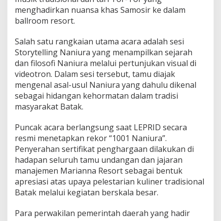
N
menghadirkan nuansa khas Samosir ke dalam
a
ballroom resort.
s
i
Salah satu rangkaian utama acara adalah sesi
o
Storytelling Naniura yang menampilkan sejarah
n
a
dan filosofi Naniura melalui pertunjukan visual di
l
videotron. Dalam sesi tersebut, tamu diajak
mengenal asal-usul Naniura yang dahulu dikenal
sebagai hidangan kehormatan dalam tradisi
masyarakat Batak.
Puncak acara berlangsung saat LEPRID secara
resmi menetapkan rekor “1001 Naniura”.
Penyerahan sertifikat penghargaan dilakukan di
hadapan seluruh tamu undangan dan jajaran
manajemen Marianna Resort sebagai bentuk
apresiasi atas upaya pelestarian kuliner tradisional
Batak melalui kegiatan berskala besar.
Para perwakilan pemerintah daerah yang hadir