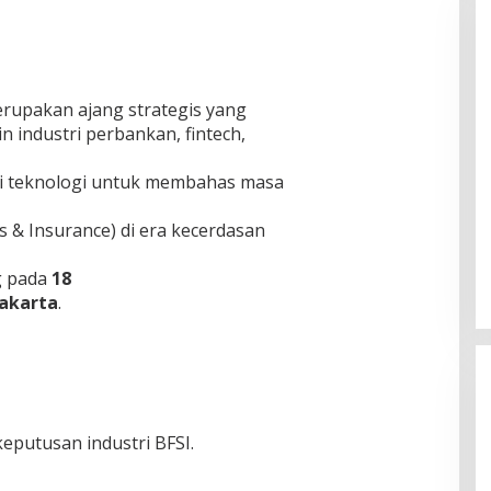
rupakan ajang strategis yang
industri perbankan, fintech,
usi teknologi untuk membahas masa
ES Terancam UU ITE, Forwatu
Banten Bereaksi Keras: Jangan
es & Insurance) di era kecerdasan
Bungkam Pelapor!
Di Daerah, Layanan Publik, Nusantara, Organisasi,
Pemerintahan, Politik
|
Agustus 7, 2026
ng pada
18
akarta
.
eputusan industri BFSI.