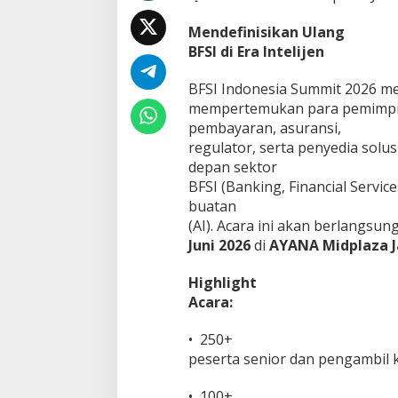
Mendefinisikan Ulang
BFSI di Era Intelijen
BFSI Indonesia Summit 2026 me
mempertemukan para pemimpin 
pembayaran, asuransi,
regulator, serta penyedia sol
depan sektor
BFSI (Banking, Financial Servic
buatan
(AI). Acara ini akan berlangsu
Juni 2026
di
AYANA Midplaza J
Highlight
Acara:
• 250+
peserta senior dan pengambil k
• 100+