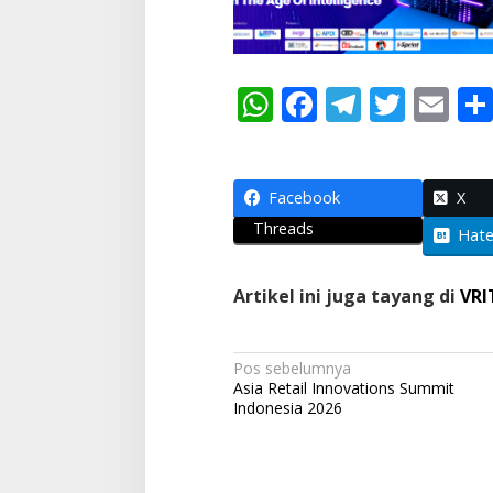
W
F
T
T
E
h
ac
el
w
m
at
e
e
itt
ai
s
b
gr
er
l
Facebook
X
Threads
A
o
a
Hat
p
o
m
Artikel ini juga tayang di
VRI
p
k
N
Pos sebelumnya
Asia Retail Innovations Summit
a
Indonesia 2026
v
i