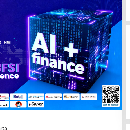
Polsek Celala Gotong Royong
Meunasah dan Pembuatan Sumur
Bor Bantuan Kapolres Aceh
Tengah di Kuyun Uken
rta