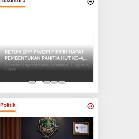
Nusantara
H. Eli Sahroni: H
Jadi Momentum 
Persatuan, Demo
Di Daerah, Layanan Publi
KETUM DPP PWDPI PIMPIN RAPAT
Pemerintahan
|
Agustu
Korupsi
PEMBENTUKAN PANITIA HUT KE-4,
BERIKUT SUSUNAN DAN
Di Daerah, Layanan Publik, Nusantara
|
Agustus
7, 2026
RANGKAIAN KEGIATANNYA
Politik