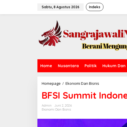
L
e
Sabtu, 8 Agustus 2026
Indeks
w
a
t
i
k
e
k
o
n
t
e
Home
Nusantara
Politik
Hukum Dan 
n
Homepage
/
Ekonomi Dan Bisnis
B
F
BFSI Summit Indone
S
I
S
Admin
Juni 2, 2026
u
Ekonomi Dan Bisnis
m
m
i