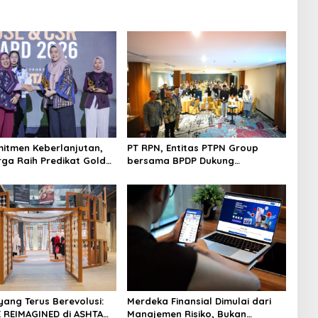
mitmen Keberlanjutan,
PT RPN, Entitas PTPN Group
ga Raih Predikat Gold
bersama BPDP Dukung
 TJSL & CSR Award 2026
Pengembangan UMKM melalui
Workshop Pangan Sehat
Berbasis Minyak Sawit
yang Terus Berevolusi:
Merdeka Finansial Dimulai dari
 REIMAGINED di ASHTA
Manajemen Risiko, Bukan