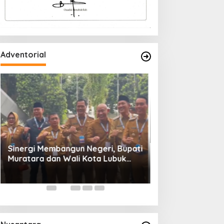
Adventorial
Wali Kota Lubuk 
Rakornas Pemeri
Daerah Tahun 20
Sinergi Membangun Negeri, Bupati
Muratara dan Wali Kota Lubuk
Linggau Hadiri Rakornas 2026 Di
Sentul,