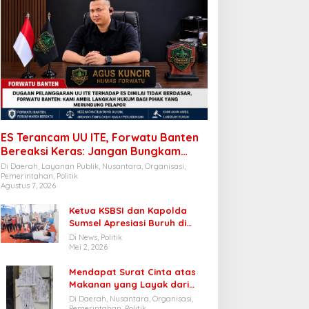
ES Terancam UU ITE, Forwatu Banten
Bereaksi Keras: Jangan Bungkam
Pelapor!
Di Daerah, Layanan Publik, Nusantara, Organisasi,
Pemerintahan, Politik
Agustus 7, 2026
Ketua KSBSI dan Kapolda
Sumsel Apresiasi Buruh di
Musi Rawas Ikut Donor Darah
Di News, Politik
Mei 2, 2026
Mendapat Surat Cinta atas
Makanan yang Layak dari
Siswa, Forwatu Banten: Dapur
Di Daerah, Nusantara, Organisasi,
SPPG Cibungur Pasir patut
Pemerintahan, Politik