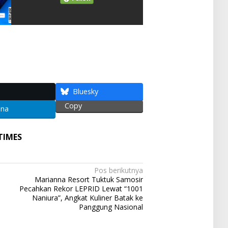
S
h
ar
e
Bluesky
Copy
ena
TIMES
Pos berikutnya
Marianna Resort Tuktuk Samosir
Pecahkan Rekor LEPRID Lewat “1001
Naniura”, Angkat Kuliner Batak ke
Panggung Nasional