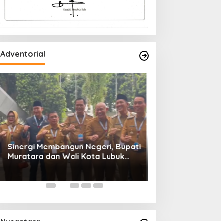
Adventorial
Wali Kota Lubuk 
Rakornas Pemeri
Daerah Tahun 20
Sinergi Membangun Negeri, Bupati
Muratara dan Wali Kota Lubuk
Linggau Hadiri Rakornas 2026 Di
Sentul,