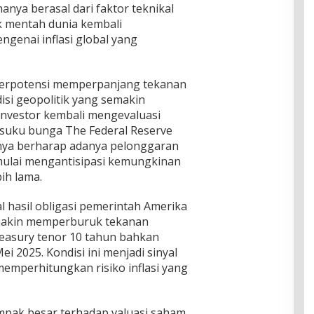
anya berasal dari faktor teknikal
k mentah dunia kembali
genai inflasi global yang
 berpotensi memperpanjang tekanan
disi geopolitik yang semakin
investor kembali mengevaluasi
 suku bunga The Federal Reserve
mnya berharap adanya pelonggaran
 mulai mengantisipasi kemungkinan
ih lama.
bal hasil obligasi pemerintah Amerika
emakin memperburuk tekanan
reasury tenor 10 tahun bahkan
ei 2025. Kondisi ini menjadi sinyal
memperhitungkan risiko inflasi yang
pak besar terhadap valuasi saham,