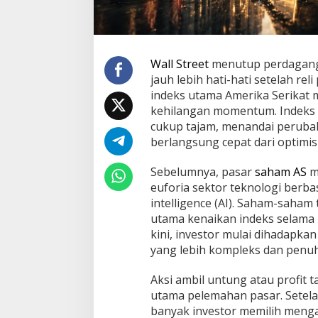
r
n
a
R
i
Wall Street
menutup perdagang
s
jauh lebih hati-hati setelah r
i
indeks utama Amerika Serikat m
k
kehilangan momentum. Indeks 
o
I
cukup tajam, menandai peruba
n
berlangsung cepat dari optimis
f
l
Sebelumnya, pasar
saham AS
m
a
euforia sektor teknologi berbas
s
i
intelligence (AI). Saham-saham
d
utama kenaikan indeks selama
e
kini, investor mulai dihadapka
n
yang lebih kompleks dan penuh
g
a
n
Aksi ambil untung atau profit 
H
utama pelemahan pasar. Setelah
a
banyak investor memilih men
t