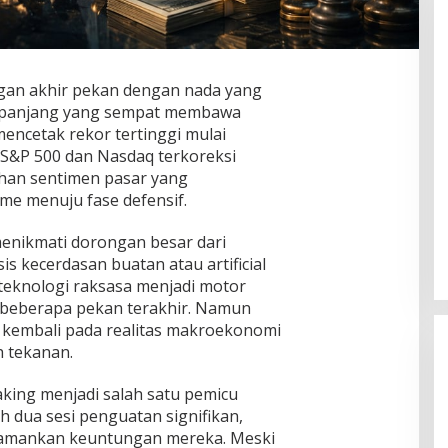
an akhir pekan dengan nada yang
eli panjang yang sempat membawa
encetak rekor tertinggi mulai
S&P 500 dan Nasdaq terkoreksi
han sentimen pasar yang
ES Terancam UU ITE, Forwatu
me menuju fase defensif.
Banten Bereaksi Keras: Jangan
Bungkam Pelapor!
Di Daerah, Layanan Publik, Nusantara, Organisasi,
enikmati dorongan besar dari
Pemerintahan, Politik
|
Agustus 7, 2026
is kecerdasan buatan atau artificial
 teknologi raksasa menjadi motor
 beberapa pekan terakhir. Namun
n kembali pada realitas makroekonomi
 tekanan.
taking menjadi salah satu pemicu
 dua sesi penguatan signifikan,
gamankan keuntungan mereka. Meski