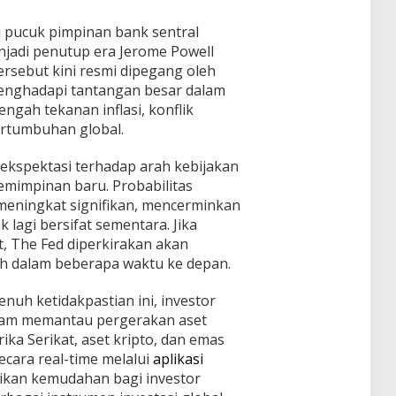
i pucuk pimpinan bank sentral
njadi penutup era Jerome Powell
ersebut kini resmi dipegang oleh
enghadapi tantangan besar dalam
engah tekanan inflasi, konflik
ertumbuhan global.
 ekspektasi terhadap arah kebijakan
mimpinan baru. Probabilitas
meningkat signifikan, mencerminkan
k lagi bersifat sementara. Jika
, The Fed diperkirakan akan
 dalam beberapa waktu ke depan.
nuh ketidakpastian ini, investor
alam memantau pergerakan aset
ka Serikat, aset kripto, dan emas
secara real-time melalui
aplikasi
rikan kemudahan bagi investor