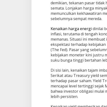
demikian, tekanan pasar tidak h
i
-
semata. Lonjakan harga minya
H
memunculkan kekhawatiran men
a
sebelumnya sempat mereda.
t
i
Kenaikan harga energi
dinilai
inflasi, terutama di tengah kon
memanas. Situasi ini membuat 
ekspektasi terhadap kebijakan
(The Fed). Pasar yang sebelu
kebijakan moneter kini justru
suku bunga tinggi bertahan leb
Di sisi lain, kenaikan tajam im
Serikat atau Treasury yield s
terhadap pasar saham. Yield T
mencapai level tertinggi sejak M
bahwa investor obligasi mulai 
lebih persisten.
Kenaikan yield memberikan dam