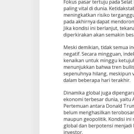
Fokus pasar tertuju pada Selat 
paling vital di dunia. Ketidakst
meningkatkan risiko tergangg
pada akhirnya dapat mendorong
Jika kondisi ini berlanjut, tekan
diperkirakan akan semakin bes
Meski demikian, tidak semua i
negatif. Secara mingguan, inde
kenaikan untuk minggu ketujuh 
menunjukkan bahwa tren bull
sepenuhnya hilang, meskipun vo
dalam beberapa hari terakhir.
Dinamika global juga dipenga
ekonomi terbesar dunia, yaitu 
Pertemuan antara Donald Trump
belum menghasilkan terobosan
maupun geopolitik. Kondisi ini
global dan berpotensi menjadi
investor.