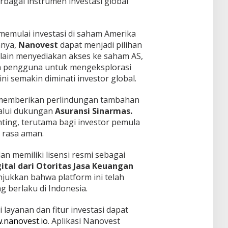
bagai instrumen investasi global
memulai investasi di saham Amerika
nnya,
Nanovest
dapat menjadi pilihan
elain menyediakan akses ke saham AS,
an pengguna untuk mengeksplorasi
ini semakin diminati investor global.
 memberikan perlindungan tambahan
lalui dukungan
Asuransi Sinarmas.
enting, terutama bagi investor pemula
 rasa aman.
an memiliki lisensi resmi sebagai
tal dari Otoritas Jasa Keuangan
njukkan bahwa platform ini telah
 berlaku di Indonesia.
 layanan dan fitur investasi dapat
.nanovest.io
. Aplikasi Nanovest