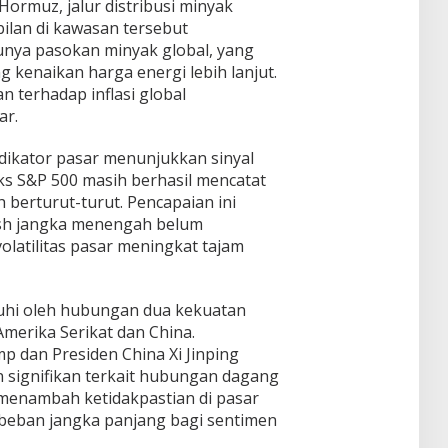
Hormuz, jalur distribusi minyak
abilan di kawasan tersebut
unya pasokan minyak global, yang
 kenaikan harga energi lebih lanjut.
an terhadap inflasi global
ar.
ndikator pasar menunjukkan sinyal
ks S&P 500 masih berhasil mencatat
berturut-turut. Pencapaian ini
ish jangka menengah belum
latilitas pasar meningkat tajam
ruhi oleh hubungan dua kekuatan
Amerika Serikat dan China.
 dan Presiden China Xi Jinping
 signifikan terkait hubungan dagang
 menambah ketidakpastian di pasar
 beban jangka panjang bagi sentimen