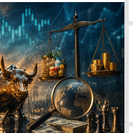
Polsek Celala Gotong Royong
Meunasah dan Pembuatan Sumur
Bor Bantuan Kapolres Aceh
Tengah di Kuyun Uken