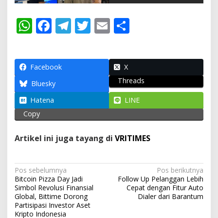
W
F
T
T
E
S
h
ac
el
w
m
h
at
e
e
itt
ai
ar
s
b
gr
er
l
e
Facebook
X
Threads
A
o
a
Bluesky
p
o
m
Hatena
LINE
p
k
Copy
Artikel ini juga tayang di
VRITIMES
N
Pos sebelumnya
Pos berikutnya
Bitcoin Pizza Day Jadi
Follow Up Pelanggan Lebih
a
Simbol Revolusi Finansial
Cepat dengan Fitur Auto
v
Global, Bittime Dorong
Dialer dari Barantum
Partisipasi Investor Aset
i
Kripto Indonesia