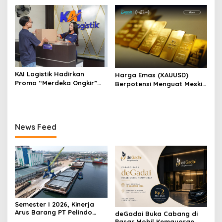
Bersama Mitra Kerja
KAI Logistik Hadirkan
Harga Emas (XAUUSD)
Promo “Merdeka Ongkir”
Berpotensi Menguat Meski
untuk Pengiriman Paket
Sentimen Safe Haven Mulai
Berkurang
News Feed
Semester I 2026, Kinerja
Arus Barang PT Pelindo
deGadai Buka Cabang di
Multi Terminal Branch
Pasar Mobil Kemayoran,