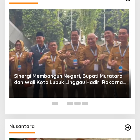
W
P
Sinergi Membangun Negeri, Bupati Muratara
dan Wali Kota Lubuk Linggau Hadiri Rakornas
n
2026 Di Sentul,
Nusantara