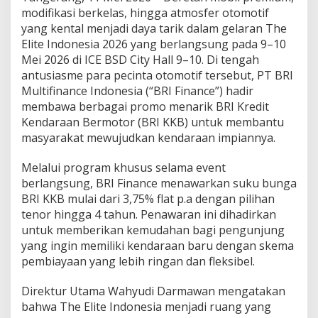
r
modifikasi berkelas, hingga atmosfer otomotif
k
yang kental menjadi daya tarik dalam gelaran The
a
Elite Indonesia 2026 yang berlangsung pada 9–10
n
P
Mei 2026 di ICE BSD City Hall 9–10. Di tengah
r
antusiasme para pecinta otomotif tersebut, PT BRI
o
Multifinance Indonesia (“BRI Finance”) hadir
m
membawa berbagai promo menarik BRI Kredit
o
Kendaraan Bermotor (BRI KKB) untuk membantu
B
R
masyarakat mewujudkan kendaraan impiannya.
I
K
Melalui program khusus selama event
K
berlangsung, BRI Finance menawarkan suku bunga
B
BRI KKB mulai dari 3,75% flat p.a dengan pilihan
u
n
tenor hingga 4 tahun. Penawaran ini dihadirkan
t
untuk memberikan kemudahan bagi pengunjung
u
yang ingin memiliki kendaraan baru dengan skema
k
pembiayaan yang lebih ringan dan fleksibel.
M
o
b
Direktur Utama Wahyudi Darmawan mengatakan
i
bahwa The Elite Indonesia menjadi ruang yang
l