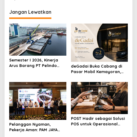
g
Jangan Lewatkan
a
s
i
p
o
s
Semester I 2026, Kinerja
Arus Barang PT Pelindo
deGadai Buka Cabang di
Multi Terminal Branch
Pasar Mobil Kemayoran,
Tanjung Emas Meningkat
Kucurkan Pinjaman hingga
13%
Rp2 Miliar untuk Showroom
POST Hadir sebagai Solusi
POS untuk Operasional
Pelanggan Nyaman,
Restoran
Pekerja Aman: PAM JAYA
Perkuat Komitmen K3