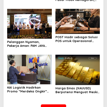
Tanjung Emas Meningkat
Kucurkan Pinjaman hingga
13%
Rp2 Miliar untuk Showroom
POST Hadir sebagai Solusi
POS untuk Operasional
Pelanggan Nyaman,
Restoran
Pekerja Aman: PAM JAYA
Perkuat Komitmen K3
Bersama Mitra Kerja
KAI Logistik Hadirkan
Harga Emas (XAUUSD)
Promo “Merdeka Ongkir”
Berpotensi Menguat Meski
untuk Pengiriman Paket
Sentimen Safe Haven Mulai
Berkurang