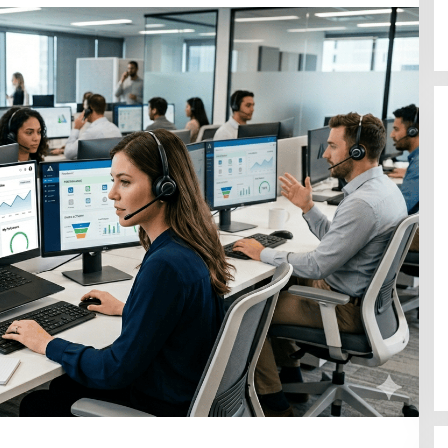
Wali Kota Lubuk Linggau Hadiri
Rakornas Pemerintah Pusat Dan
Daerah Tahun 2026
n Negeri, Bupati
i Kota Lubuk
akornas 2026 Di