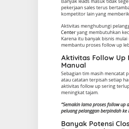
Banyak leads masuk tidak sege
m
pekerjaan sales terus bertamb
kompetitor lain yang memberik
Aktivitas menghubungi pelang
Center
yang membutuhkan kecep
Karena itu banyak bisnis mula
membantu proses follow up lebi
Aktivitas Follow Up
Manual
Sebagian tim masih mencatat 
atau catatan terpisah setiap h
aktivitas follow up sering ter
meningkat tajam.
“Semakin lama proses follow up 
peluang pelanggan berpindah ke 
Banyak Potensi Clos