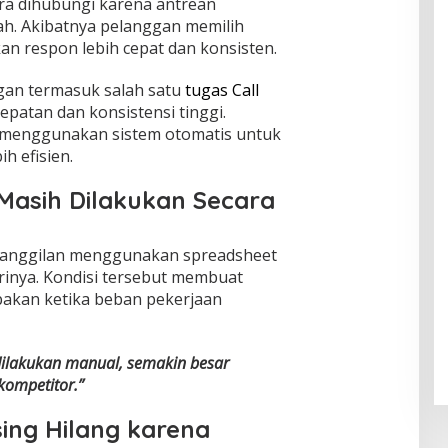
ra dihubungi karena antrean
ah. Akibatnya pelanggan memilih
an respon lebih cepat dan konsisten.
gan termasuk salah satu
tugas Call
atan dan konsistensi tinggi.
i menggunakan sistem otomatis untuk
h efisien.
 Masih Dilakukan Secara
panggilan menggunakan spreadsheet
arinya. Kondisi tersebut membuat
lupakan ketika beban pekerjaan
dilakukan manual, semakin besar
kompetitor.”
ing Hilang karena