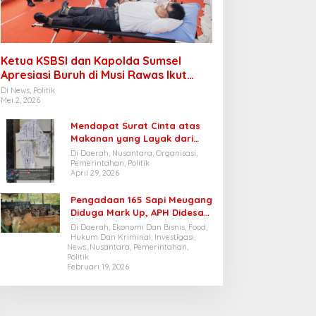
Ketua KSBSI dan Kapolda Sumsel
Apresiasi Buruh di Musi Rawas Ikut
Donor Darah
Di News, Politik
Mei 2, 2026
Mendapat Surat Cinta atas
Makanan yang Layak dari
Siswa, Forwatu Banten: Dapur
Di Daerah, Nusantara, Organisasi,
SPPG Cibungur Pasir patut
Pemerintahan, Politik
April 29, 2026
dijadikan Contoh
Pengadaan 165 Sapi Meugang
Diduga Mark Up, APH Didesak
Audit Anggaran Belanja
Di Daerah, Ekonomi Dan Bisnis, Food,
Pengadaan Sapi Di Dinas
Hukum Dan Kriminal, Investigasi,
News, Nusantara, Pemerintahan,
Pertanian Dan Peternakan
Politik
Bener Meriah
Februari 19, 2026