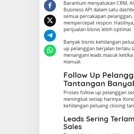
Barantum menyatukan CRM, AI
i
t
Business API dalam satu dash
u
semua percakapan pelanggan, m
r
mempercepat respon. Hasilnya
A
penjualan bisnis lebih optimal.
u
t
H. Eli Sahroni: HUT ke-81 RI Harus
Wujudkan Yosodad
o
Banyak bisnis kehilangan pelu
Jadi Momentum Perkuat
Mahasiswa KKL-PP
D
Persatuan, Demokrasi, dan Lawan
Malahayati Hadir
up pelanggan berjalan terlalu 
Di Daerah, Layanan Publik, Nusantara, Organisasi,
Di Layanan Publik, Nusan
i
Pemerintahan
|
Agustus 1, 2026
Pemerintahan
|
Juli 27
Korupsi
Spray Pengusir N
menangani leads masuk ketika 
a
SIJENTIK YOSOD
manual.
l
e
Follow Up Pelangg
r
d
Tantangan Banyak
a
r
Proses follow up pelanggan ser
i
meningkat setiap harinya. Kon
B
kehilangan peluang closing tan
a
r
a
Leads Sering Terla
n
Sales
t
u