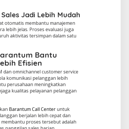
s Sales Jadi Lebih Mudah
catat otomatis membantu manajemen
 lebih jelas. Proses evaluasi juga
uruh aktivitas tersimpan dalam satu
 Barantum Bantu
ebih Efisien
M dan omnichannel customer service
la komunikasi pelanggan lebih
antu perusahaan meningkatkan
njaga kualitas pelayanan pelanggan
akan
Barantum Call Center
untuk
anggan berjalan lebih cepat dan
ng membantu proses tersebut adalah
as panggilan sales harian.