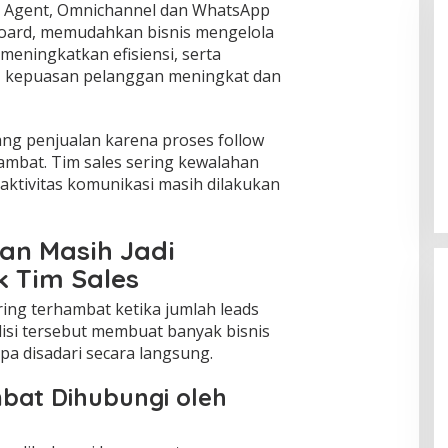
 Agent, Omnichannel dan WhatsApp
board, memudahkan bisnis mengelola
eningkatkan efisiensi, serta
, kepuasan pelanggan meningkat dan
i Bebas Jentik,
Ketua DPRD Muratara Devi
ang penjualan karena proses follow
M Universitas
Arianto S.H Gelar Rapat Paripurna
kan Ovitrap,
lambat. Tim sales sering kewalahan
tara,
PAW, Tuti Ismalia Resmi Gantikan
, 2026
Di Layanan Publik, Nusantara
|
Juli 25, 2026
yamuk, dan
aktivitas komunikasi masih dilakukan
Irwnsyah dari Fraksi PDIP
ADI
Perjuangan
an Masih Jadi
 Tim Sales
ing terhambat ketika jumlah leads
disi tersebut membuat banyak bisnis
pa disadari secara langsung.
mbat Dihubungi oleh