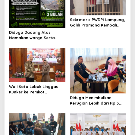
Sekretaris PWDPI Lampung,
Galih Pramana Kembali
Mengawal Kasus Predator
Diduga Dadang Atas
Anak!
Namakan warga Serta
Ustad, Padahal Fakta
Tanah Urug Banyak yang
Dijual dan Tidak Ada Ijin
Wali Kota Lubuk Linggau
Kunker ke Pemkot
Mojokerto, Pelajari
Diduga Menimbulkan
Penataan Infrastruktur
Kerugian Lebih dari Rp 5
Telekomunikasi
Miliar, Korban Penipuan
Investasi Desak Polda
Lampung Segera Tindak
Pelaku