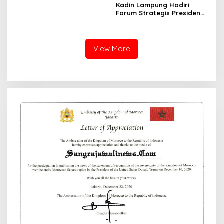
Rawas Sambut Aspirasi
Kadin Lampung Hadiri
Warga Dan Pastikan
Forum Strategis Presiden
Penegakan Hukum Berjalan
Prabowo, Bawa Misi
Humanis dan Sesuai
Perkuat Ekonomi dan
Prosedur
Investasi Daerah
View More