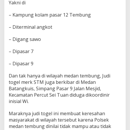
Yakni di
e
m
b
– Kampung kolam pasar 12 Tembung
u
n
– Diterminal angkot
g
,
– Digang sawo
B
a
g
– Dipasar 7
a
i
– Dipasar 9
m
a
Dan tak hanya di wilayah medan tembung, Judi
n
a
togel merk STM juga berkibar di Medan
i
Batangkuis, Simpang Pasar 9 Jalan Mesjid,
n
Kecamatan Percut Sei Tuan diduga dikoordinir
i
inisial Wi.
P
a
k
Maraknya judi togel ini membuat keresahan
K
masyarakat di wilayah tersebut karena Polsek
a
medan tembung dinilai tidak mampu atau tidak
p