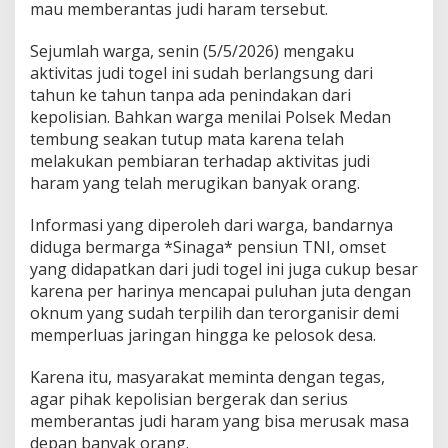
mau memberantas judi haram tersebut.
o
l
d
Sejumlah warga, senin (5/5/2026) mengaku
a
aktivitas judi togel ini sudah berlangsung dari
,
tahun ke tahun tanpa ada penindakan dari
K
kepolisian. Bahkan warga menilai Polsek Medan
a
tembung seakan tutup mata karena telah
p
o
melakukan pembiaran terhadap aktivitas judi
l
haram yang telah merugikan banyak orang.
r
e
Informasi yang diperoleh dari warga, bandarnya
s
diduga bermarga *Sinaga* pensiun TNI, omset
t
a
yang didapatkan dari judi togel ini juga cukup besar
b
karena per harinya mencapai puluhan juta dengan
e
oknum yang sudah terpilih dan terorganisir demi
s
memperluas jaringan hingga ke pelosok desa.
d
a
n
Karena itu, masyarakat meminta dengan tegas,
K
agar pihak kepolisian bergerak dan serius
a
memberantas judi haram yang bisa merusak masa
p
depan banyak orang.
o