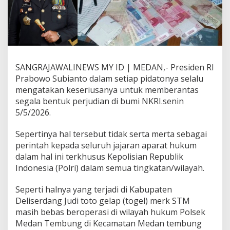
e
r
k
S
T
M
T
SANGRAJAWALINEWS MY ID | MEDAN,- Presiden RI
u
Prabowo Subianto dalam setiap pidatonya selalu
m
b
mengatakan keseriusanya untuk memberantas
u
segala bentuk perjudian di bumi NKRI.senin
h
5/5/2026.
S
u
Sepertinya hal tersebut tidak serta merta sebagai
b
u
perintah kepada seluruh jajaran aparat hukum
r
dalam hal ini terkhusus Kepolisian Republik
d
Indonesia (Polri) dalam semua tingkatan/wilayah.
i
M
Seperti halnya yang terjadi di Kabupaten
e
d
Deliserdang Judi toto gelap (togel) merk STM
a
masih bebas beroperasi di wilayah hukum Polsek
n
Medan Tembung di Kecamatan Medan tembung
T