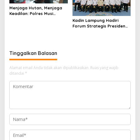
Menjaga Hutan, Menjaga
Keadilan: Polres Musi
Rawas Sambut Aspirasi
Kadin Lampung Hadiri
Warga Dan Pastikan
Forum Strategis Presiden
Penegakan Hukum Berjalan
Prabowo, Bawa Misi
Humanis dan Sesuai
Perkuat Ekonomi dan
Prosedur
Investasi Daerah
Tinggalkan Balasan
Alamat email Anda tidak akan dipublikasikan.
Ruas yang wajib
ditandai
*