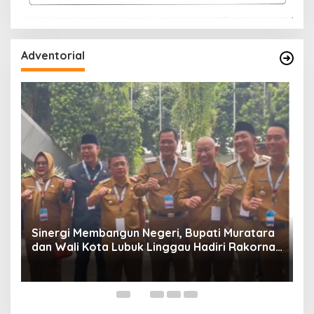
Adventorial
W
P
Sinergi Membangun Negeri, Bupati Muratara
dan Wali Kota Lubuk Linggau Hadiri Rakornas
n
2026 Di Sentul,