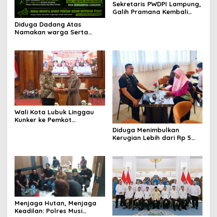
Sekretaris PWDPI Lampung,
Galih Pramana Kembali
Mengawal Kasus Predator
Diduga Dadang Atas
Anak!
Namakan warga Serta
Ustad, Padahal Fakta
Tanah Urug Banyak yang
Dijual dan Tidak Ada Ijin
Wali Kota Lubuk Linggau
Kunker ke Pemkot
Mojokerto, Pelajari
Diduga Menimbulkan
Penataan Infrastruktur
Kerugian Lebih dari Rp 5
Telekomunikasi
Miliar, Korban Penipuan
Investasi Desak Polda
Lampung Segera Tindak
Pelaku
Menjaga Hutan, Menjaga
Keadilan: Polres Musi