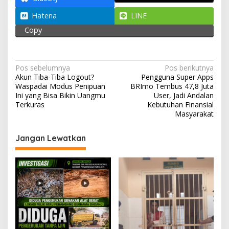
A
o
a
u
p
o
m
Hatena
LINE
t
i
p
k
Copy
k
M
e
n
N
Pos sebelumnya
Pos berikutnya
i
Akun Tiba-Tiba Logout?
Pengguna Super Apps
a
n
Waspadai Modus Penipuan
BRImo Tembus 47,8 Juta
d
v
Ini yang Bisa Bikin Uangmu
User, Jadi Andalan
a
Terkuras
Kebutuhan Finansial
i
k
Masyarakat
g
Jangan Lewatkan
a
s
i
p
o
s