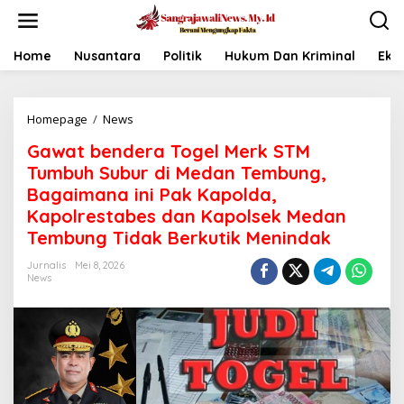
L
e
w
a
Home
Nusantara
Politik
Hukum Dan Kriminal
Eko
t
i
k
Homepage
/
News
G
e
a
k
Gawat bendera Togel Merk STM
w
o
a
n
Tumbuh Subur di Medan Tembung,
t
t
Bagaimana ini Pak Kapolda,
b
e
Kapolrestabes dan Kapolsek Medan
e
n
n
Tembung Tidak Berkutik Menindak
d
e
Jurnalis
Mei 8, 2026
News
r
a
T
o
g
e
l
M