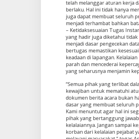
s
telah melanggar aturan kerja 
berlaku. Hal ini tidak hanya me
juga dapat membuat seluruh p
menjadi terhambat bahkan bat
– Ketidaksesuaian Tugas Inst
yang hadir juga diketahui ti
menjadi dasar pengecekan data 
bertugas memastikan kesesuai
keadaan di lapangan. Kelalaian
parah dan mencederai keperca
yang seharusnya menjamin kepa
“Semua pihak yang terlibat dal
kewajiban untuk mematuhi atur
dokumen berita acara bukan hal
dasar yang membuat seluruh pr
Kami menuntut agar hal ini seg
pihak yang bertanggung jaw
kelalaiannya. Jangan sampai k
korban dari kelalaian pejabat
melayani masyarakat,” tegas An