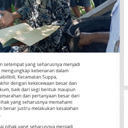
ES Terancam UU ITE, Forwatu
Banten Bereaksi Keras: Jangan
n setempat yang seharusnya menjadi
Bungkam Pelapor!
Di Daerah, Layanan Publik, Nusantara, Organisasi,
uk mengungkap kebenaran dalam
Pemerintahan, Politik
|
Agustus 7, 2026
abilibili, Kecamatan Suppa,
akhir dengan kekecewaan besar dan
ukum, baik dari segi bentuk maupun
 kemarahan dan pertanyaan besar dari
pihak yang seharusnya memahami
 benar justru melakukan kesalahan
.
gai pihak yang seharusnya menjadi