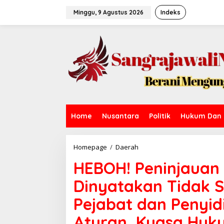
L
e
Minggu, 9 Agustus 2026
Indeks
w
a
t
i
k
e
k
o
n
t
e
Home
Nusantara
Politik
Hukum Dan 
n
Homepage
/
Daerah
H
E
HEBOH! Peninjauan 
B
O
Dinyatakan Tidak 
H
!
Pejabat dan Penyid
P
e
Aturan, Kuasa Huk
n