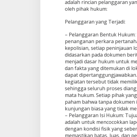
adalah rincian pelanggaran yan
d
oleh pihak hukum:
i
k
D
Pelanggaran yang Terjadi:
i
d
– Pelanggaran Bentuk Hukum: 
u
penanganan perkara pertanah
g
kepolisian, setiap peninjauan l
a
L
didasarkan pada dokumen berit
a
menjadi dasar hukum untuk men
l
dan fakta yang ditemukan di lok
a
dapat dipertanggungjawabkan. 
i
kegiatan tersebut tidak memili
k
a
sehingga seluruh proses diangg
n
mata hukum. Setiap pihak yang
A
paham bahwa tanpa dokumen in
t
kunjungan biasa yang tidak mem
u
r
– Pelanggaran Isi Hukum: Tuj
a
adalah untuk mencocokkan lapor
n
dengan kondisi fisik yang sebe
,
memastikan batas, luas, dan p
K