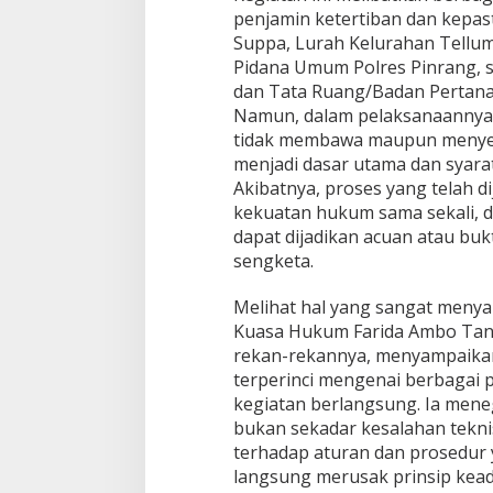
a
penjamin ketertiban dan kepas
c
Suppa, Lurah Kelurahan Tellum
a
Pidana Umum Polres Pinrang, s
t
dan Tata Ruang/Badan Pertana
H
u
Namun, dalam pelaksanaannya, 
k
tidak membawa maupun menyer
u
menjadi dasar utama dan syarat
m
Akibatnya, proses yang telah d
:
kekuatan hukum sama sekali, d
P
e
dapat dijadikan acuan atau buk
j
sengketa.
a
b
Melihat hal yang sangat menya
a
Kuasa Hukum Farida Ambo Tang,
t
d
rekan-rekannya, menyampaikan
a
terperinci mengenai berbagai 
n
kegiatan berlangsung. Ia mene
P
bukan sekadar kesalahan tekni
e
n
terhadap aturan dan prosedur y
y
langsung merusak prinsip kead
i