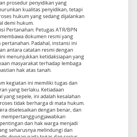
dan prosedur penyidikan yang
nurunkan kualitas penyidikan, tetapi
roses hukum yang sedang dijalankan
al demi hukum.
ansi Pertanahan: Petugas ATR/BPN
dak membawa dokumen resmi yang
pertanahan. Padahal, instansi ini
an antara catatan resmi dengan
 ini menunjukkan ketidaksiapan yang
yaan masyarakat terhadap lembaga
stian hak atas tanah.
am kegiatan ini memiliki tugas dan
an yang berlaku. Ketiadaan
 yang sepele, ini adalah kesalahan
oses tidak berharga di mata hukum.
era diselesaikan dengan benar, dan
ab mempertanggungjawabkan
epentingan dan hak warga menjadi
 yang seharusnya melindungi dan
dis dengan nada tegas dan serius.