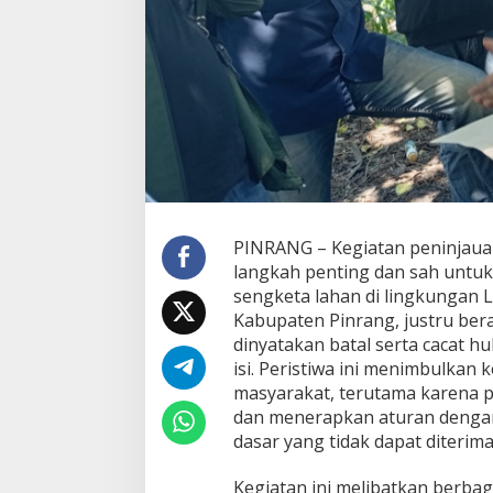
i
b
i
l
i
D
i
n
y
a
t
a
PINRANG – Kegiatan peninjaua
k
a
langkah penting dan sah unt
n
sengketa lahan di lingkungan L
T
Kabupaten Pinrang, justru ber
i
dinyatakan batal serta cacat h
d
isi. Peristiwa ini menimbulkan
a
k
masyarakat, terutama karena 
S
dan menerapkan aturan dengan
a
dasar yang tidak dapat diterima
h
&
Kegiatan ini melibatkan berba
C