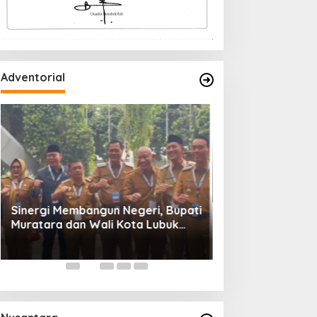
Adventorial
Wali Kota Lubuk 
Rakornas Pemeri
Daerah Tahun 20
Sinergi Membangun Negeri, Bupati
Muratara dan Wali Kota Lubuk
Linggau Hadiri Rakornas 2026 Di
Sentul,