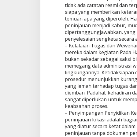
tidak ada catatan resmi dan te
u
a
siapa yang memberikan ketera
s
temuan apa yang diperoleh. Hal
a
peninjauan menjadi kabur, muda
H
dipertanggungjawabkan, yang 
u
k
penyelesaian sengketa secara a
u
– Kelalaian Tugas dan Wewenan
m
mereka dalam kegiatan Pada Har
A
bukan sekadar sebagai saksi b
n
memegang data administrasi wil
g
k
lingkungannya. Ketidaksiapan 
a
prosedur menunjukkan kurang
t
yang lemah terhadap tugas da
S
diemban. Padahal, kehadiran da
u
a
sangat diperlukan untuk memp
r
keabsahan proses.
a
– Penyimpangan Penyidikan Kepo
T
peninjauan lokasi adalah bagi
e
yang diatur secara ketat dalam
g
a
peninjauan tanpa dokumen pen