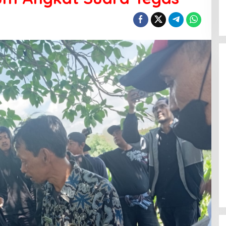
Polsek Celala Gotong Royong
Meunasah dan Pembuatan Sumur
Bor Bantuan Kapolres Aceh
Tengah di Kuyun Uken