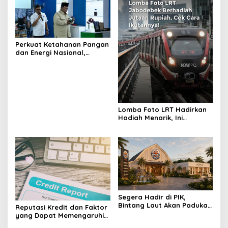
Perkuat Ketahanan Pangan
dan Energi Nasional,
Presiden Prabowo Tinjau
Hilirisasi Bioetanol PTPN I
(Persero), Subholding
Perkebunan Nusantara
Lomba Foto LRT Hadirkan
Hadiah Menarik, Ini
Syaratnya
Segera Hadir di PIK,
Bintang Laut Akan Padukan
Reputasi Kredit dan Faktor
Wisata Kuliner, Memancing,
yang Dapat Memengaruhi
dan Ruang Komunitas
Pengajuan Pinjaman