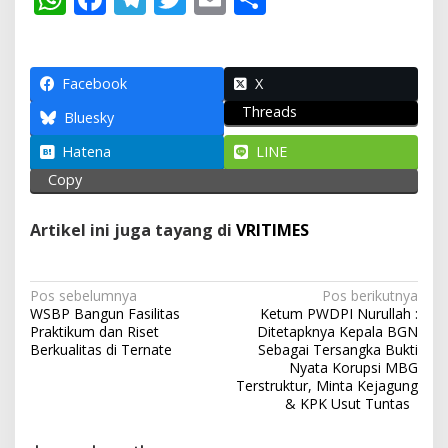
h
ac
el
w
m
h
at
e
e
itt
ai
ar
s
b
gr
er
l
e
Facebook
X
Threads
A
o
a
Bluesky
p
o
m
Hatena
LINE
p
k
Copy
Artikel ini juga tayang di
VRITIMES
N
Pos sebelumnya
Pos berikutnya
WSBP Bangun Fasilitas
Ketum PWDPI Nurullah :
a
Praktikum dan Riset
Ditetapknya Kepala BGN
v
Berkualitas di Ternate
Sebagai Tersangka Bukti
Nyata Korupsi MBG
i
Terstruktur, Minta Kejagung
& KPK Usut Tuntas
g
a