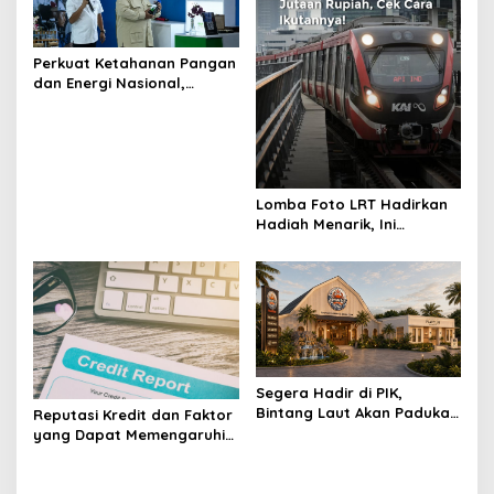
Perkuat Ketahanan Pangan
dan Energi Nasional,
Presiden Prabowo Tinjau
Hilirisasi Bioetanol PTPN I
(Persero), Subholding
Perkebunan Nusantara
Lomba Foto LRT Hadirkan
Hadiah Menarik, Ini
Syaratnya
Segera Hadir di PIK,
Bintang Laut Akan Padukan
Reputasi Kredit dan Faktor
Wisata Kuliner, Memancing,
yang Dapat Memengaruhi
dan Ruang Komunitas
Pengajuan Pinjaman