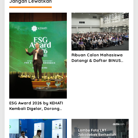
Jangan Lewatkan
s
i
p
o
s
Ribuan Calon Mahasiswa
Datangi & Daftar BINUS
University, Wujudkan
Langkah Awal Menuju
Karier Global
ESG Award 2026 by KEHATI
Kembali Digelar, Dorong
ESG Menjadi Standar Baru
Daya Saing Bisnis Indonesia