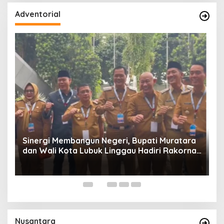
Adventorial
W
P
Sinergi Membangun Negeri, Bupati Muratara
dan Wali Kota Lubuk Linggau Hadiri Rakornas
n
2026 Di Sentul,
Nusantara