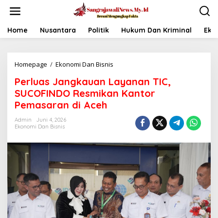
L
e
w
a
Home
Nusantara
Politik
Hukum Dan Kriminal
Eko
t
i
k
Homepage
/
Ekonomi Dan Bisnis
P
e
e
k
Perluas Jangkauan Layanan TIC,
r
o
l
n
SUCOFINDO Resmikan Kantor
u
t
Pemasaran di Aceh
a
e
s
n
Admin
Juni 4, 2026
J
Ekonomi Dan Bisnis
a
n
g
k
a
u
a
n
L
a