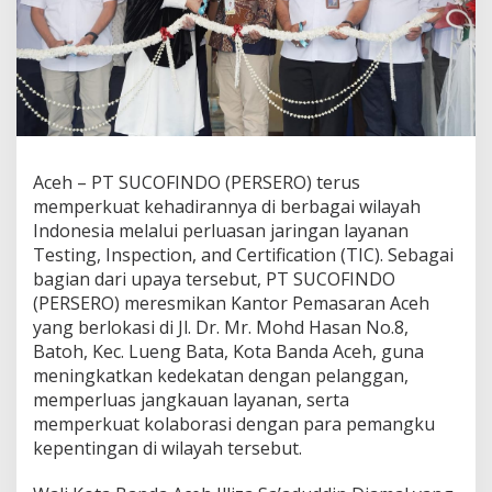
y
a
n
a
n
T
I
C
,
Aceh – PT SUCOFINDO (PERSERO) terus
S
memperkuat kehadirannya di berbagai wilayah
U
C
Indonesia melalui perluasan jaringan layanan
O
Testing, Inspection, and Certification (TIC). Sebagai
F
bagian dari upaya tersebut, PT SUCOFINDO
I
(PERSERO) meresmikan Kantor Pemasaran Aceh
N
yang berlokasi di Jl. Dr. Mr. Mohd Hasan No.8,
D
O
Batoh, Kec. Lueng Bata, Kota Banda Aceh, guna
R
meningkatkan kedekatan dengan pelanggan,
e
memperluas jangkauan layanan, serta
s
memperkuat kolaborasi dengan para pemangku
m
i
kepentingan di wilayah tersebut.
k
a