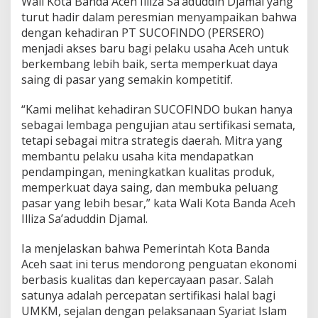
Wali Kota Banda Aceh Illiza Sa’aduddin Djamal yang
n
turut hadir dalam peresmian menyampaikan bahwa
K
dengan kehadiran PT SUCOFINDO (PERSERO)
a
n
menjadi akses baru bagi pelaku usaha Aceh untuk
t
berkembang lebih baik, serta memperkuat daya
o
saing di pasar yang semakin kompetitif.
r
P
“Kami melihat kehadiran SUCOFINDO bukan hanya
e
m
sebagai lembaga pengujian atau sertifikasi semata,
a
tetapi sebagai mitra strategis daerah. Mitra yang
s
membantu pelaku usaha kita mendapatkan
a
pendampingan, meningkatkan kualitas produk,
r
memperkuat daya saing, dan membuka peluang
a
n
pasar yang lebih besar,” kata Wali Kota Banda Aceh
d
Illiza Sa’aduddin Djamal.
i
A
Ia menjelaskan bahwa Pemerintah Kota Banda
c
Aceh saat ini terus mendorong penguatan ekonomi
e
h
berbasis kualitas dan kepercayaan pasar. Salah
satunya adalah percepatan sertifikasi halal bagi
UMKM, sejalan dengan pelaksanaan Syariat Islam