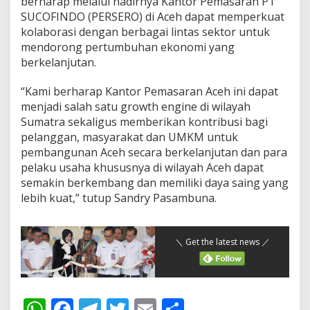
berharap melalui hadirnya Kantor Pemasaran PT
SUCOFINDO (PERSERO) di Aceh dapat memperkuat
kolaborasi dengan berbagai lintas sektor untuk
mendorong pertumbuhan ekonomi yang
berkelanjutan.
“Kami berharap Kantor Pemasaran Aceh ini dapat
menjadi salah satu growth engine di wilayah
Sumatra sekaligus memberikan kontribusi bagi
pelanggan, masyarakat dan UMKM untuk
pembangunan Aceh secara berkelanjutan dan para
pelaku usaha khususnya di wilayah Aceh dapat
semakin berkembang dan memiliki daya saing yang
lebih kuat,” tutup Sandry Pasambuna.
＼ Get the latest news ／
W
F
T
T
E
S