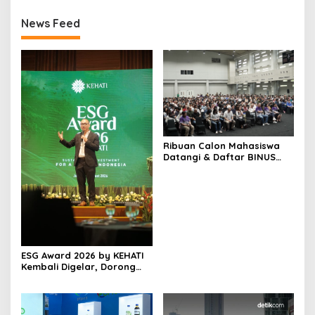
News Feed
Ribuan Calon Mahasiswa
Datangi & Daftar BINUS
University, Wujudkan
Langkah Awal Menuju
Karier Global
ESG Award 2026 by KEHATI
Kembali Digelar, Dorong
ESG Menjadi Standar Baru
Daya Saing Bisnis Indonesia