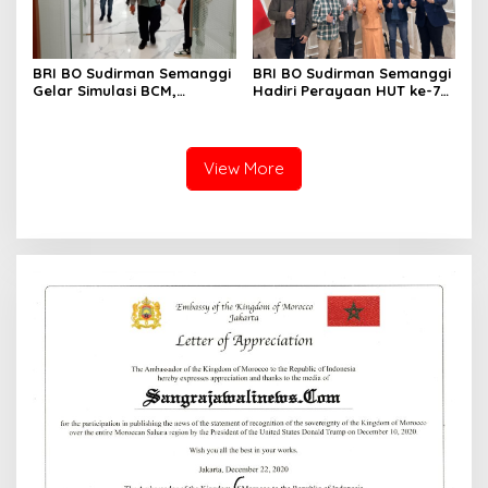
BRI BO Sudirman Semanggi
BRI BO Sudirman Semanggi
Gelar Simulasi BCM,
Hadiri Perayaan HUT ke-7
Perkuat Kesiapan Hadapi
DWP DPD RI, Pererat
Kondisi Darurat
Silaturahmi dan Sinergi
View More