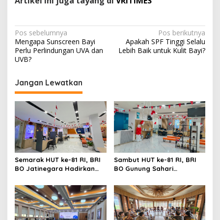
Artikel ini juga tayang di
VRITIMES
N
Pos sebelumnya
Pos berikutnya
Mengapa Sunscreen Bayi
Apakah SPF Tinggi Selalu
a
Perlu Perlindungan UVA dan
Lebih Baik untuk Kulit Bayi?
v
UVB?
i
Jangan Lewatkan
g
a
s
i
p
o
Sambut HUT ke-81 RI, BRI
Semarak HUT ke-81 RI, BRI
BO Gunung Sahari
BO Jatinegara Hadirkan
s
Semarakkan Kantor
Nuansa Merah Putih di
dengan Nuansa Merah
Lingkungan Kantor
Putih