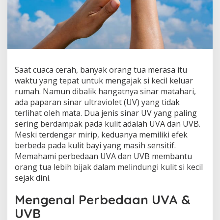
D
a
m
p
a
k
n
y
Saat cuaca cerah, banyak orang tua merasa itu
a
waktu yang tepat untuk mengajak si kecil keluar
p
rumah. Namun dibalik hangatnya sinar matahari,
a
ada paparan sinar ultraviolet (UV) yang tidak
d
a
terlihat oleh mata. Dua jenis sinar UV yang paling
K
sering berdampak pada kulit adalah UVA dan UVB.
u
Meski terdengar mirip, keduanya memiliki efek
l
berbeda pada kulit bayi yang masih sensitif.
i
t
Memahami perbedaan UVA dan UVB membantu
B
orang tua lebih bijak dalam melindungi kulit si kecil
a
sejak dini.
y
i
Mengenal Perbedaan UVA &
UVB