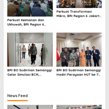
Perkuat Transformasi
Mikro, BRI Region 6 Jakarta
Perkuat Keimanan dan
1 Gelar Pembekalan
Ukhuwah, BRI Region 6
Motivasi dan Sharing
Gelar Pengajian Rutin
Session Bersama Direktur
Bersama Pekerja
Mikro
BRI BO Sudirman Semanggi
BRI BO Sudirman Semanggi
Gelar Simulasi BCM,
Hadiri Perayaan HUT ke-7
Perkuat Kesiapan Hadapi
DWP DPD RI, Pererat
Kondisi Darurat
Silaturahmi dan Sinergi
News Feed