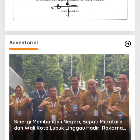
Adventorial
W
P
Sinergi Membangun Negeri, Bupati Muratara
dan Wali Kota Lubuk Linggau Hadiri Rakornas
n
2026 Di Sentul,