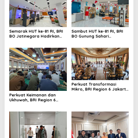
Sambut HUT ke-81 RI, BRI
Semarak HUT ke-81 RI, BRI
BO Gunung Sahari
BO Jatinegara Hadirkan
Semarakkan Kantor
Nuansa Merah Putih di
dengan Nuansa Merah
Lingkungan Kantor
Putih
Perkuat Transformasi
Mikro, BRI Region 6 Jakarta
1 Gelar Pembekalan
Perkuat Keimanan dan
Motivasi dan Sharing
Ukhuwah, BRI Region 6
Session Bersama Direktur
Gelar Pengajian Rutin
Mikro
Bersama Pekerja