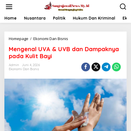
L
e
w
a
Home
Nusantara
Politik
Hukum Dan Kriminal
Eko
t
i
k
Homepage
/
Ekonomi Dan Bisnis
M
e
e
k
Mengenal UVA & UVB dan Dampaknya
n
o
g
n
pada Kulit Bayi
e
t
n
e
Admin
Juni 4, 2026
Ekonomi Dan Bisnis
a
n
l
U
V
A
&
U
V
B
d
a
n