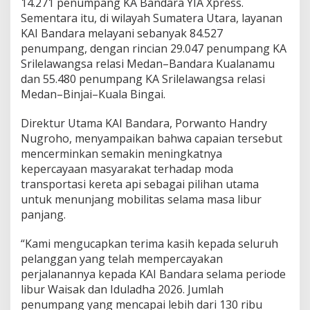
14.271 penumpang KA Bandara YIA Xpress.
,
Sementara itu, di wilayah Sumatera Utara, layanan
1
KAI Bandara melayani sebanyak 84.527
3
0
penumpang, dengan rincian 29.047 penumpang KA
R
Srilelawangsa relasi Medan–Bandara Kualanamu
i
dan 55.480 penumpang KA Srilelawangsa relasi
b
Medan–Binjai–Kuala Bingai.
u
P
e
Direktur Utama KAI Bandara, Porwanto Handry
n
Nugroho, menyampaikan bahwa capaian tersebut
u
mencerminkan semakin meningkatnya
m
kepercayaan masyarakat terhadap moda
p
a
transportasi kereta api sebagai pilihan utama
n
untuk menunjang mobilitas selama masa libur
g
panjang.
T
e
“Kami mengucapkan terima kasih kepada seluruh
r
l
pelanggan yang telah mempercayakan
a
perjalanannya kepada KAI Bandara selama periode
y
libur Waisak dan Iduladha 2026. Jumlah
a
penumpang yang mencapai lebih dari 130 ribu
n