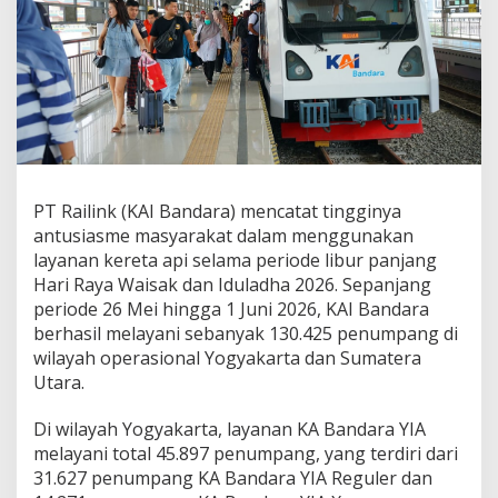
h
a
n
T
r
a
n
s
p
o
PT Railink (KAI Bandara) mencatat tingginya
r
t
antusiasme masyarakat dalam menggunakan
a
layanan kereta api selama periode libur panjang
s
Hari Raya Waisak dan Iduladha 2026. Sepanjang
i
periode 26 Mei hingga 1 Juni 2026, KAI Bandara
M
a
berhasil melayani sebanyak 130.425 penumpang di
s
wilayah operasional Yogyakarta dan Sumatera
y
Utara.
a
r
Di wilayah Yogyakarta, layanan KA Bandara YIA
a
k
melayani total 45.897 penumpang, yang terdiri dari
a
31.627 penumpang KA Bandara YIA Reguler dan
t