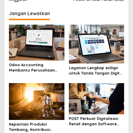
v
i
Jangan Lewatkan
g
a
s
i
p
o
Odoo Accounting
s
Layanan Lengkap ezSign
Membantu Perusahaan
untuk Tanda Tangan Digital
Menyusun Laporan
dan Otomasi Dokumen
Keuangan Lebih Cepat
POST Perkuat Digitalisasi
Retail dengan Software
Kepastian Produksi
Kasir Terintegrasi
Tambang, Kontribusi