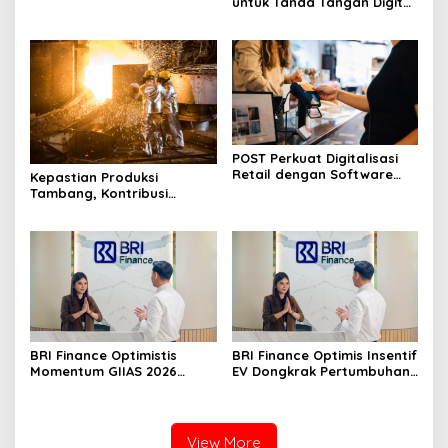
untuk Tanda Tangan Digital
Menyusun Laporan
dan Otomasi Dokumen
Keuangan Lebih Cepat
POST Perkuat Digitalisasi
Retail dengan Software
Kepastian Produksi
Kasir Terintegrasi
Tambang, Kontribusi
Dividen dan Penerimaan
Guna Perkuat Kedaulatan
BRI Finance Optimistis
BRI Finance Optimis Insentif
Momentum GIIAS 2026
EV Dongkrak Pertumbuhan
Dorong Pertumbuhan
Pembiayaan New Car EV
Pembiayaan Kendaraan
View More