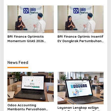
Dividen dan Penerimaan
Guna Perkuat Kedaulatan
BRI Finance Optimistis
BRI Finance Optimis Insentif
Momentum GIIAS 2026
EV Dongkrak Pertumbuhan
Dorong Pertumbuhan
Pembiayaan New Car EV
Pembiayaan Kendaraan
News Feed
Odoo Accounting
Layanan Lengkap ezSign
Membantu Perusahaan