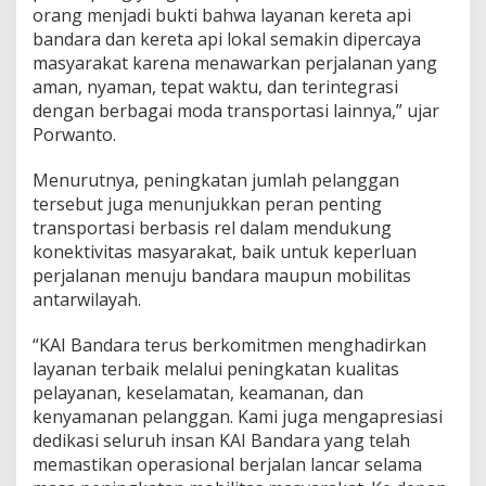
orang menjadi bukti bahwa layanan kereta api
i
S
bandara dan kereta api lokal semakin dipercaya
a
masyarakat karena menawarkan perjalanan yang
a
aman, nyaman, tepat waktu, dan terintegrasi
t
dengan berbagai moda transportasi lainnya,” ujar
L
i
Porwanto.
b
u
Menurutnya, peningkatan jumlah pelanggan
r
tersebut juga menunjukkan peran penting
W
transportasi berbasis rel dalam mendukung
a
i
konektivitas masyarakat, baik untuk keperluan
s
perjalanan menuju bandara maupun mobilitas
a
antarwilayah.
k
d
“KAI Bandara terus berkomitmen menghadirkan
a
n
layanan terbaik melalui peningkatan kualitas
I
pelayanan, keselamatan, keamanan, dan
d
kenyamanan pelanggan. Kami juga mengapresiasi
u
dedikasi seluruh insan KAI Bandara yang telah
l
memastikan operasional berjalan lancar selama
A
d