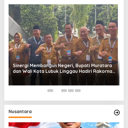
W
P
Sinergi Membangun Negeri, Bupati Muratara
dan Wali Kota Lubuk Linggau Hadiri Rakornas
n
2026 Di Sentul,
Nusantara