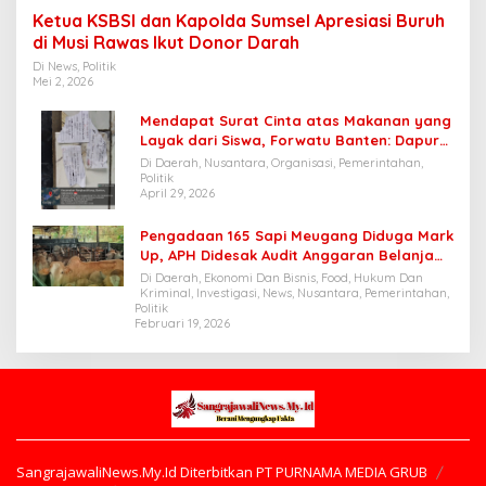
Ketua KSBSI dan Kapolda Sumsel Apresiasi Buruh
di Musi Rawas Ikut Donor Darah
Di News, Politik
Mei 2, 2026
Mendapat Surat Cinta atas Makanan yang
Layak dari Siswa, Forwatu Banten: Dapur
SPPG Cibungur Pasir patut dijadikan
Di Daerah, Nusantara, Organisasi, Pemerintahan,
Contoh
Politik
April 29, 2026
Pengadaan 165 Sapi Meugang Diduga Mark
Up, APH Didesak Audit Anggaran Belanja
Pengadaan Sapi Di Dinas Pertanian Dan
Di Daerah, Ekonomi Dan Bisnis, Food, Hukum Dan
Peternakan Bener Meriah
Kriminal, Investigasi, News, Nusantara, Pemerintahan,
Politik
Februari 19, 2026
SangrajawaliNews.My.Id Diterbitkan PT PURNAMA MEDIA GRUB