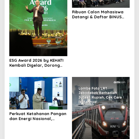
Ribuan Calon Mahasiswa
Datangi & Daftar BINUS
University, Wujudkan
Langkah Awal Menuju
Karier Global
ESG Award 2026 by KEHATI
Kembali Digelar, Dorong
ESG Menjadi Standar Baru
Daya Saing Bisnis Indonesia
Perkuat Ketahanan Pangan
dan Energi Nasional,
Presiden Prabowo Tinjau
Hilirisasi Bioetanol PTPN I
(Persero), Subholding
Perkebunan Nusantara