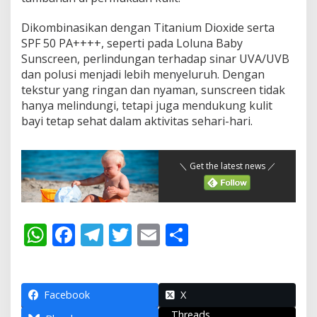
Dikombinasikan dengan Titanium Dioxide serta
SPF 50 PA++++, seperti pada Loluna Baby
Sunscreen, perlindungan terhadap sinar UVA/UVB
dan polusi menjadi lebih menyeluruh. Dengan
tekstur yang ringan dan nyaman, sunscreen tidak
hanya melindungi, tetapi juga mendukung kulit
bayi tetap sehat dalam aktivitas sehari-hari.
＼ Get the latest news ／
W
F
T
T
E
S
h
ac
el
w
m
h
at
e
e
itt
ai
ar
s
b
gr
er
l
e
Facebook
X
Threads