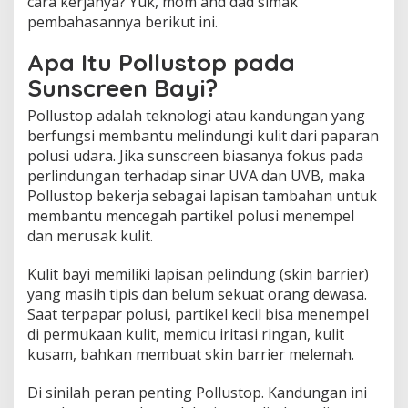
cara kerjanya? Yuk, mom and dad simak
l
pembahasannya berikut ini.
i
t
Apa Itu Pollustop pada
B
a
Sunscreen Bayi?
y
i
Pollustop adalah teknologi atau kandungan yang
?
berfungsi membantu melindungi kulit dari paparan
polusi udara. Jika sunscreen biasanya fokus pada
perlindungan terhadap sinar UVA dan UVB, maka
Pollustop bekerja sebagai lapisan tambahan untuk
membantu mencegah partikel polusi menempel
dan merusak kulit.
Kulit bayi memiliki lapisan pelindung (skin barrier)
yang masih tipis dan belum sekuat orang dewasa.
Saat terpapar polusi, partikel kecil bisa menempel
di permukaan kulit, memicu iritasi ringan, kulit
kusam, bahkan membuat skin barrier melemah.
Di sinilah peran penting Pollustop. Kandungan ini