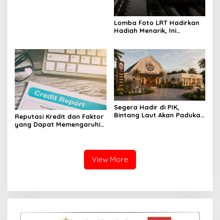
Lomba Foto LRT Hadirkan
Hadiah Menarik, Ini
Syaratnya
Segera Hadir di PIK,
Bintang Laut Akan Padukan
Reputasi Kredit dan Faktor
Wisata Kuliner, Memancing,
yang Dapat Memengaruhi
dan Ruang Komunitas
Pengajuan Pinjaman
View More