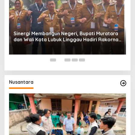
W
P
Sinergi Membangun Negeri, Bupati Muratara
dan Wali Kota Lubuk Linggau Hadiri Rakornas
n
2026 Di Sentul,
Nusantara