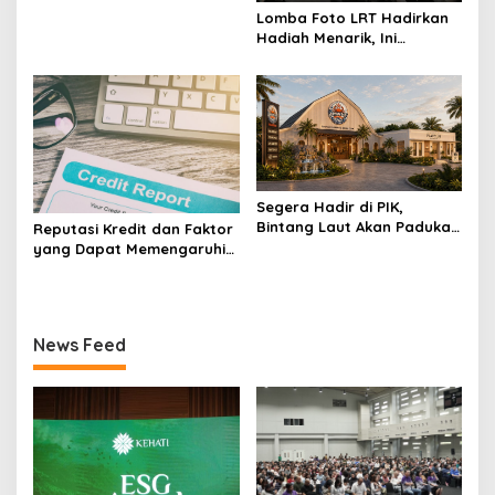
Lomba Foto LRT Hadirkan
Hadiah Menarik, Ini
Syaratnya
Segera Hadir di PIK,
Bintang Laut Akan Padukan
Reputasi Kredit dan Faktor
Wisata Kuliner, Memancing,
yang Dapat Memengaruhi
dan Ruang Komunitas
Pengajuan Pinjaman
News Feed