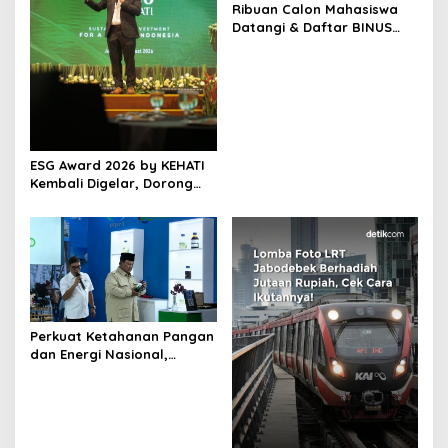
s
Ribuan Calon Mahasiswa
Datangi & Daftar BINUS
University, Wujudkan
Langkah Awal Menuju
Karier Global
ESG Award 2026 by KEHATI
Kembali Digelar, Dorong
ESG Menjadi Standar Baru
Daya Saing Bisnis Indonesia
Perkuat Ketahanan Pangan
dan Energi Nasional,
Presiden Prabowo Tinjau
Hilirisasi Bioetanol PTPN I
(Persero), Subholding
Perkebunan Nusantara