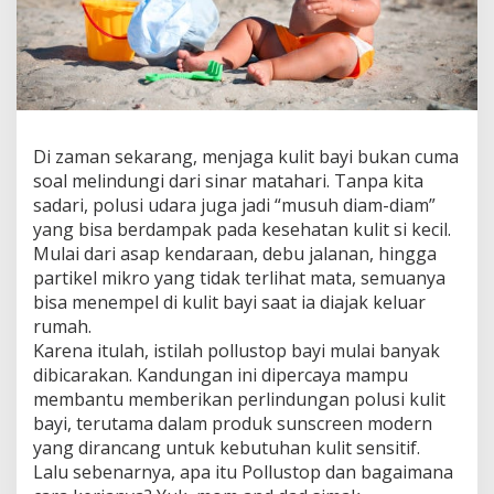
P
e
r
a
n
n
y
a
Di zaman sekarang, menjaga kulit bayi bukan cuma
d
soal melindungi dari sinar matahari. Tanpa kita
a
sadari, polusi udara juga jadi “musuh diam-diam”
l
yang bisa berdampak pada kesehatan kulit si kecil.
a
m
Mulai dari asap kendaraan, debu jalanan, hingga
M
partikel mikro yang tidak terlihat mata, semuanya
e
bisa menempel di kulit bayi saat ia diajak keluar
l
rumah.
i
n
Karena itulah, istilah pollustop bayi mulai banyak
d
dibicarakan. Kandungan ini dipercaya mampu
u
membantu memberikan perlindungan polusi kulit
n
bayi, terutama dalam produk sunscreen modern
g
yang dirancang untuk kebutuhan kulit sensitif.
i
K
Lalu sebenarnya, apa itu Pollustop dan bagaimana
u