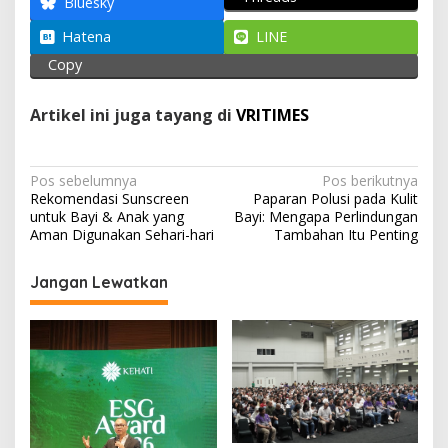
A
o
a
Bluesky
p
o
m
Hatena
LINE
p
k
Copy
Artikel ini juga tayang di
VRITIMES
N
Pos sebelumnya
Pos berikutnya
Rekomendasi Sunscreen
Paparan Polusi pada Kulit
a
untuk Bayi & Anak yang
Bayi: Mengapa Perlindungan
v
Aman Digunakan Sehari-hari
Tambahan Itu Penting
i
Jangan Lewatkan
g
a
s
i
p
o