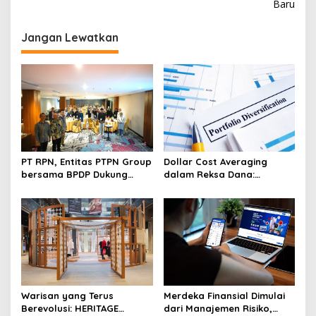
i
Baru
g
Jangan Lewatkan
a
s
i
p
o
s
PT RPN, Entitas PTPN Group
Dollar Cost Averaging
bersama BPDP Dukung
dalam Reksa Dana:
Pengembangan UMKM
Strategi Investasi Bertahap
melalui Workshop Pangan
untuk Pemula
Sehat Berbasis Minyak
Sawit
Warisan yang Terus
Merdeka Finansial Dimulai
Berevolusi: HERITAGE
dari Manajemen Risiko,