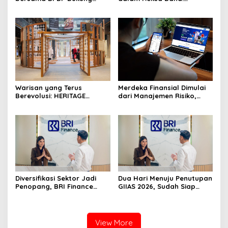
Pengembangan UMKM
Strategi Investasi Bertahap
melalui Workshop Pangan
untuk Pemula
Sehat Berbasis Minyak
Sawit
Warisan yang Terus
Merdeka Finansial Dimulai
Berevolusi: HERITAGE
dari Manajemen Risiko,
REIMAGINED di ASHTA
Bukan Mengejar Imbal
District 8
Hasil Cepat
Diversifikasi Sektor Jadi
Dua Hari Menuju Penutupan
Penopang, BRI Finance
GIIAS 2026, Sudah Siap
Optimistis Pembiayaan Alat
Wujudkan Mobil Impian
Berat Berlanjut hingga
Bersama BRI Finance
Akhir 2026
Belum?
View More