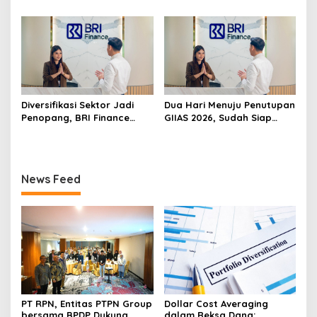
REIMAGINED di ASHTA
Bukan Mengejar Imbal
District 8
Hasil Cepat
Diversifikasi Sektor Jadi
Dua Hari Menuju Penutupan
Penopang, BRI Finance
GIIAS 2026, Sudah Siap
Optimistis Pembiayaan Alat
Wujudkan Mobil Impian
Berat Berlanjut hingga
Bersama BRI Finance
Akhir 2026
Belum?
News Feed
PT RPN, Entitas PTPN Group
Dollar Cost Averaging
bersama BPDP Dukung
dalam Reksa Dana: