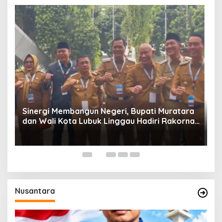
W
P
Sinergi Membangun Negeri, Bupati Muratara
dan Wali Kota Lubuk Linggau Hadiri Rakornas
n
2026 Di Sentul,
Nusantara