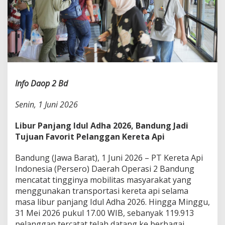
h
a
2
0
2
6
,
B
a
Info Daop 2 Bd
n
d
Senin, 1 Juni 2026
u
n
g
Libur Panjang Idul Adha 2026, Bandung Jadi
J
Tujuan Favorit Pelanggan Kereta Api
a
d
Bandung (Jawa Barat), 1 Juni 2026 – PT Kereta Api
i
T
Indonesia (Persero) Daerah Operasi 2 Bandung
u
mencatat tingginya mobilitas masyarakat yang
j
menggunakan transportasi kereta api selama
u
masa libur panjang Idul Adha 2026. Hingga Minggu,
a
31 Mei 2026 pukul 17.00 WIB, sebanyak 119.913
n
F
pelanggan tercatat telah datang ke berbagai