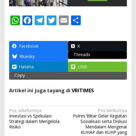
W
F
T
T
E
S
h
ac
el
w
m
h
at
e
e
itt
ai
ar
s
b
gr
er
l
e
Facebook
X
Threads
A
o
a
Bluesky
p
o
m
Hatena
LINE
p
k
Copy
Artikel ini juga tayang di
VRITIMES
N
Pos sebelumnya
Pos berikutnya
Investasi vs Spekulasi:
Polres Blitar Gelar Kegiatan
a
Strategi dalam Mengelola
Sosialisasi serta Diskusi
v
Risiko
Mendalam Mengenai
KUHAP dan KUHP yang