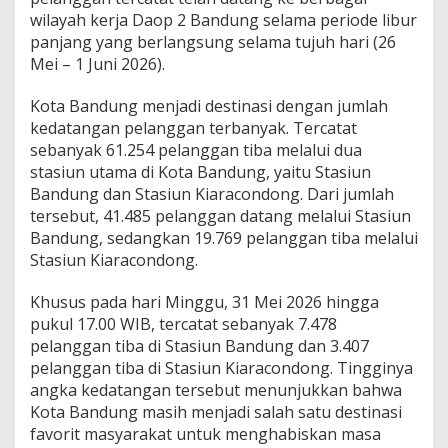
a
wilayah kerja Daop 2 Bandung selama periode libur
v
panjang yang berlangsung selama tujuh hari (26
o
Mei – 1 Juni 2026).
r
i
t
Kota Bandung menjadi destinasi dengan jumlah
P
kedatangan pelanggan terbanyak. Tercatat
e
sebanyak 61.254 pelanggan tiba melalui dua
l
stasiun utama di Kota Bandung, yaitu Stasiun
a
n
Bandung dan Stasiun Kiaracondong. Dari jumlah
g
tersebut, 41.485 pelanggan datang melalui Stasiun
g
Bandung, sedangkan 19.769 pelanggan tiba melalui
a
Stasiun Kiaracondong.
n
K
e
Khusus pada hari Minggu, 31 Mei 2026 hingga
r
pukul 17.00 WIB, tercatat sebanyak 7.478
e
pelanggan tiba di Stasiun Bandung dan 3.407
t
pelanggan tiba di Stasiun Kiaracondong. Tingginya
a
angka kedatangan tersebut menunjukkan bahwa
A
p
Kota Bandung masih menjadi salah satu destinasi
i
favorit masyarakat untuk menghabiskan masa