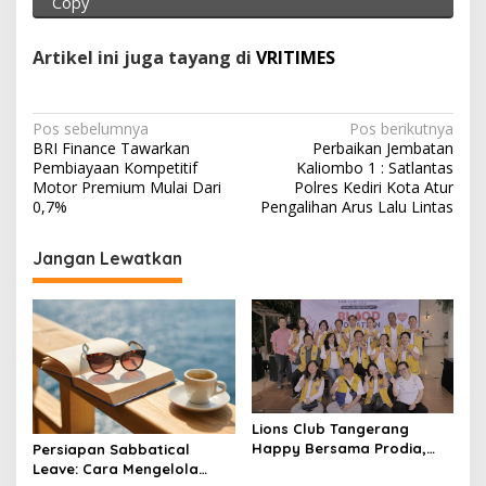
p
k
Copy
Artikel ini juga tayang di
VRITIMES
N
Pos sebelumnya
Pos berikutnya
BRI Finance Tawarkan
Perbaikan Jembatan
a
Pembiayaan Kompetitif
Kaliombo 1 : Satlantas
v
Motor Premium Mulai Dari
Polres Kediri Kota Atur
0,7%
Pengalihan Arus Lalu Lintas
i
g
Jangan Lewatkan
a
s
i
p
o
s
Lions Club Tangerang
Happy Bersama Prodia,
Persiapan Sabbatical
Curalis AI, dan Klinik Mata
Leave: Cara Mengelola