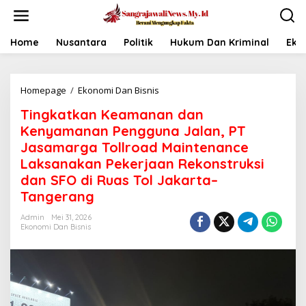
L
e
w
a
Home
Nusantara
Politik
Hukum Dan Kriminal
Eko
t
i
k
Homepage
/
Ekonomi Dan Bisnis
T
e
i
k
Tingkatkan Keamanan dan
n
o
g
n
Kenyamanan Pengguna Jalan, PT
k
t
Jasamarga Tollroad Maintenance
a
e
Laksanakan Pekerjaan Rekonstruksi
t
n
k
dan SFO di Ruas Tol Jakarta–
a
Tangerang
n
K
Admin
Mei 31, 2026
e
Ekonomi Dan Bisnis
a
m
a
n
a
n