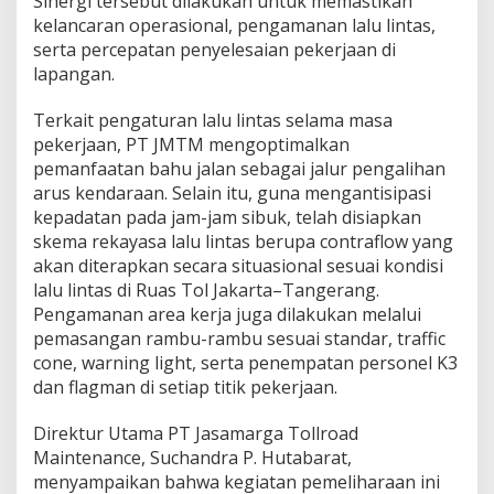
Sinergi tersebut dilakukan untuk memastikan
n
kelancaran operasional, pengamanan lalu lintas,
R
serta percepatan penyelesaian pekerjaan di
e
lapangan.
k
o
n
Terkait pengaturan lalu lintas selama masa
s
pekerjaan, PT JMTM mengoptimalkan
t
pemanfaatan bahu jalan sebagai jalur pengalihan
r
arus kendaraan. Selain itu, guna mengantisipasi
u
k
kepadatan pada jam-jam sibuk, telah disiapkan
s
skema rekayasa lalu lintas berupa contraflow yang
i
akan diterapkan secara situasional sesuai kondisi
d
lalu lintas di Ruas Tol Jakarta–Tangerang.
a
Pengamanan area kerja juga dilakukan melalui
n
S
pemasangan rambu-rambu sesuai standar, traffic
F
cone, warning light, serta penempatan personel K3
O
dan flagman di setiap titik pekerjaan.
d
i
Direktur Utama PT Jasamarga Tollroad
R
u
Maintenance, Suchandra P. Hutabarat,
a
menyampaikan bahwa kegiatan pemeliharaan ini
s