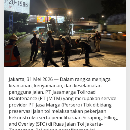
d
a
n
K
e
n
y
a
m
a
n
a
n
P
e
Jakarta, 31 Mei 2026 — Dalam rangka menjaga
n
keamanan, kenyamanan, dan keselamatan
g
g
pengguna jalan, PT Jasamarga Tollroad
u
Maintenance (PT JMTM) yang merupakan service
n
provider PT Jasa Marga (Persero) Tbk dibidang
a
preservasi jalan tol melaksanakan pekerjaan
J
Rekonstruksi serta pemeliharaan Scraping, Filling,
a
l
and Overlay (SFO) di Ruas Jalan Tol Jakarta–
a