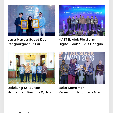
Serpong Perluas Akses
Dana Sebelum Rehat dari
Layanan Kesehatan
Dunia Kerja
Preventif melalui Bakti
Sosial Kesehatan
Jasa Marga Sabet Dua
MASTEL Ajak Platform
Penghargaan PR di
Digital Global Ikut Bangun
Indonesia Public Relations
Infrastruktur Digital
Summit 2026
Nasional
Didukung Sri Sultan
Bukti Komitmen
Hamengku Buwono X, Jasa
Keberlanjutan, Jasa Marga
Marga Percepat
Raih Predikat Gold pada
Pengembangan Akses
6th TJSL & CSR Award 2026
Bokoharjo Tol Jogja-Solo
untuk Dukung Konektivitas