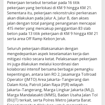
Pekerjaan tersebut tersebar pada 16 titik
t
e
pekerjaan yang berlokasi di KM 9 hingga KM 21.
n
Sementara itu, pekerjaan rekonstruksi perkerasan
a
akan dilakukan pada Jalur A, Jalur B, dan akses
n
jalan dengan total panjang penanganan mencapai
c
415 meter yang mencakup penggantian 83 slab
e
L
beton pada 13 titik pekerjaan di KM 9 hingga KM 21
a
serta area Off Ramp Kebon Jeruk.
k
s
Seluruh pekerjaan dilaksanakan dengan
a
mengedepankan aspek keselamatan kerja dan
n
a
mitigasi risiko secara ketat. Pelaksanaan pekerjaan
k
ini juga dilakukan melalui koordinasi dan
a
kolaborasi intensif bersama berbagai pemangku
n
kepentingan, antara lain RO 2, Jasamarga Tollroad
P
e
Operator (JMTO) Area Jakarta–Tangerang dan
k
Dalam Kota, Patroli Jalan Raya (PJR) wilayah
e
Jakarta–Tangerang, Marga Lingkar Jakarta (MLJ),
r
Marga Mandalasakti (MMS), Badan Usaha Jalan Tol
j
(BUJT) terkait, serta Polres Metro Jakarta Barat.
a
a