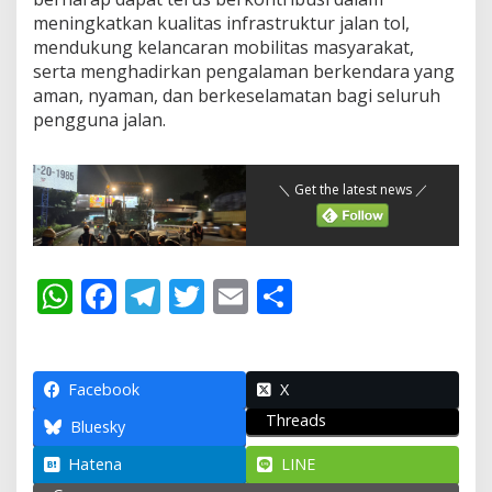
meningkatkan kualitas infrastruktur jalan tol,
mendukung kelancaran mobilitas masyarakat,
serta menghadirkan pengalaman berkendara yang
aman, nyaman, dan berkeselamatan bagi seluruh
pengguna jalan.
＼ Get the latest news ／
W
F
T
T
E
S
h
ac
el
w
m
h
at
e
e
itt
ai
ar
s
b
gr
er
l
e
Facebook
X
Threads
A
o
a
Bluesky
p
o
m
Hatena
LINE