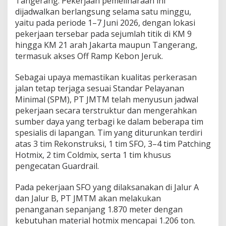
Tangerang. Pekerjaan pemeliharaan ini
n
dijadwalkan berlangsung selama satu minggu,
,
yaitu pada periode 1–7 Juni 2026, dengan lokasi
P
T
pekerjaan tersebar pada sejumlah titik di KM 9
J
hingga KM 21 arah Jakarta maupun Tangerang,
a
termasuk akses Off Ramp Kebon Jeruk.
s
a
Sebagai upaya memastikan kualitas perkerasan
m
a
jalan tetap terjaga sesuai Standar Pelayanan
r
Minimal (SPM), PT JMTM telah menyusun jadwal
g
pekerjaan secara terstruktur dan mengerahkan
a
sumber daya yang terbagi ke dalam beberapa tim
T
spesialis di lapangan. Tim yang diturunkan terdiri
o
l
atas 3 tim Rekonstruksi, 1 tim SFO, 3–4 tim Patching
l
Hotmix, 2 tim Coldmix, serta 1 tim khusus
r
pengecatan Guardrail.
o
a
Pada pekerjaan SFO yang dilaksanakan di Jalur A
d
M
dan Jalur B, PT JMTM akan melakukan
a
penanganan sepanjang 1.870 meter dengan
i
kebutuhan material hotmix mencapai 1.206 ton.
n