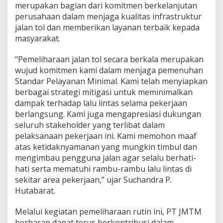
merupakan bagian dari komitmen berkelanjutan
T
perusahaan dalam menjaga kualitas infrastruktur
o
l
jalan tol dan memberikan layanan terbaik kepada
J
masyarakat.
a
k
“Pemeliharaan jalan tol secara berkala merupakan
a
wujud komitmen kami dalam menjaga pemenuhan
r
t
Standar Pelayanan Minimal. Kami telah menyiapkan
a
berbagai strategi mitigasi untuk meminimalkan
–
dampak terhadap lalu lintas selama pekerjaan
T
berlangsung. Kami juga mengapresiasi dukungan
a
seluruh stakeholder yang terlibat dalam
n
g
pelaksanaan pekerjaan ini. Kami memohon maaf
e
atas ketidaknyamanan yang mungkin timbul dan
r
mengimbau pengguna jalan agar selalu berhati-
a
hati serta mematuhi rambu-rambu lalu lintas di
n
g
sekitar area pekerjaan,” ujar Suchandra P.
Hutabarat.
Melalui kegiatan pemeliharaan rutin ini, PT JMTM
berharap dapat terus berkontribusi dalam