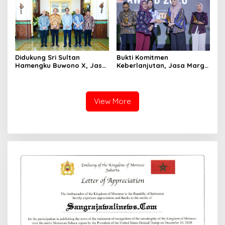
Didukung Sri Sultan
Bukti Komitmen
Hamengku Buwono X, Jasa
Keberlanjutan, Jasa Marga
Marga Percepat
Raih Predikat Gold pada
Pengembangan Akses
6th TJSL & CSR Award 2026
Bokoharjo Tol Jogja-Solo
untuk Dukung Konektivitas
View More
DIY