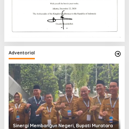
Adventorial
W
P
Sinergi Membangun Negeri, Bupati Muratara