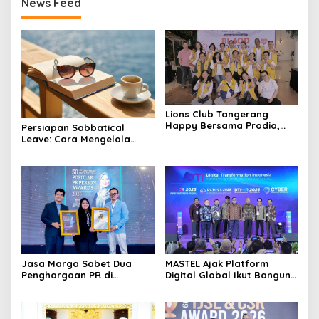
News Feed
DIY
Lions Club Tangerang
Happy Bersama Prodia,
Persiapan Sabbatical
Curalis AI, dan Klinik Mata
Leave: Cara Mengelola
Serpong Perluas Akses
Dana Sebelum Rehat dari
Layanan Kesehatan
Dunia Kerja
Preventif melalui Bakti
Sosial Kesehatan
Jasa Marga Sabet Dua
MASTEL Ajak Platform
Penghargaan PR di
Digital Global Ikut Bangun
Indonesia Public Relations
Infrastruktur Digital
Summit 2026
Nasional