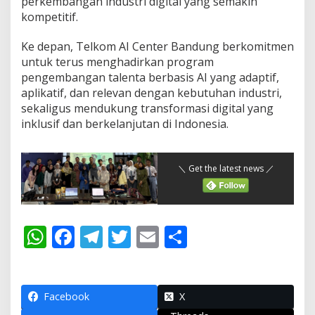
perkembangan industri digital yang semakin
kompetitif.
Ke depan, Telkom AI Center Bandung berkomitmen
untuk terus menghadirkan program
pengembangan talenta berbasis AI yang adaptif,
aplikatif, dan relevan dengan kebutuhan industri,
sekaligus mendukung transformasi digital yang
inklusif dan berkelanjutan di Indonesia.
＼ Get the latest news ／
W
F
T
T
E
S
h
ac
el
w
m
h
at
e
e
itt
ai
ar
s
b
gr
er
l
e
Facebook
X