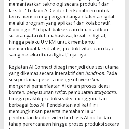
memanfaatkan teknologi secara produktif dan
d
a
kreatif. “Telkom AI Center berkomitmen untuk
n
terus mendukung pengembangan talenta digital
U
melalui program yang aplikatif dan kolaboratif.
M
Kami ingin AI dapat diakses dan dimanfaatkan
K
M
secara nyata oleh mahasiswa, kreator digital,
B
hingga pelaku UMKM untuk membantu
a
memperkuat kreativitas, produktivitas, dan daya
n
saing mereka di era digital,” ujarnya.
g
u
n
Kegiatan AI Connect dibagi menjadi dua sesi utama
C
yang dikemas secara interaktif dan
hands-on
. Pada
o
sesi pertama, peserta mengikuti
workshop
n
mengenai pemanfaatan AI dalam proses ideasi
t
konten, penyusunan
script
, pembuatan
e
storyboard
,
n
hingga praktik produksi video menggunakan
t
berbagai
tools
AI. Pendekatan aplikatif ini
E
memungkinkan peserta memahami alur
n
pembuatan konten video berbasis AI mulai dari
g
i
tahap perencanaan hingga proses produksi secara
n