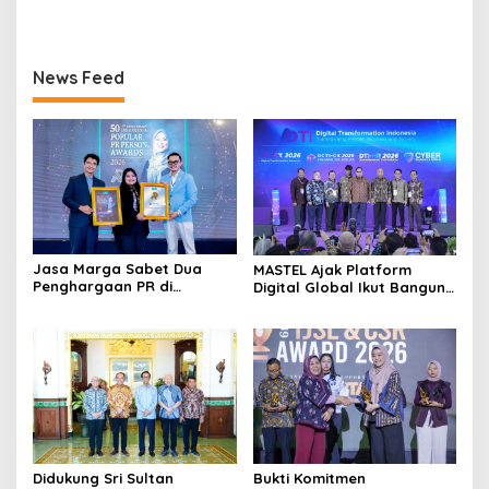
Pengembangan UMKM
Strategi Investasi Bertahap
melalui Workshop Pangan
untuk Pemula
Sehat Berbasis Minyak
Sawit
News Feed
Jasa Marga Sabet Dua
MASTEL Ajak Platform
Penghargaan PR di
Digital Global Ikut Bangun
Indonesia Public Relations
Infrastruktur Digital
Summit 2026
Nasional
Didukung Sri Sultan
Bukti Komitmen