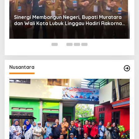
Sinergi Membangun Negeri, Bupati Muratara
dan Wali Kota Lubuk Linggau Hadiri Rakornas
n
2026 Di Sentul,
Nusantara
H.
M
d
Di
Pe