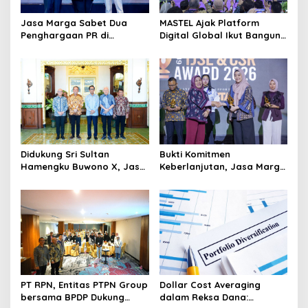
s
Jasa Marga Sabet Dua
MASTEL Ajak Platform
Penghargaan PR di
Digital Global Ikut Bangun
Indonesia Public Relations
Infrastruktur Digital
Summit 2026
Nasional
Didukung Sri Sultan
Bukti Komitmen
Hamengku Buwono X, Jasa
Keberlanjutan, Jasa Marga
Marga Percepat
Raih Predikat Gold pada
Pengembangan Akses
6th TJSL & CSR Award 2026
Bokoharjo Tol Jogja-Solo
untuk Dukung Konektivitas
DIY
PT RPN, Entitas PTPN Group
Dollar Cost Averaging
bersama BPDP Dukung
dalam Reksa Dana: