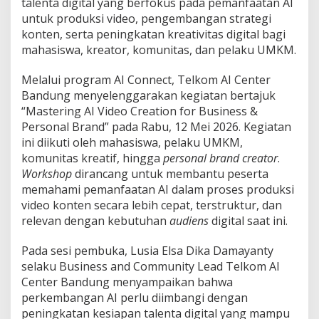
talenta digital yang berfokus pada pemanfaatan AI
t
untuk produksi video, pengembangan strategi
o
konten, serta peningkatan kreativitas digital bagi
r
i
mahasiswa, kreator, komunitas, dan pelaku UMKM.
n
g
Melalui program AI Connect, Telkom AI Center
A
Bandung menyelenggarakan kegiatan bertajuk
I
“Mastering AI Video Creation for Business &
u
n
Personal Brand” pada Rabu, 12 Mei 2026. Kegiatan
t
ini diikuti oleh mahasiswa, pelaku UMKM,
u
komunitas kreatif, hingga
personal brand creator
.
k
Workshop
dirancang untuk membantu peserta
B
a
memahami pemanfaatan AI dalam proses produksi
n
video konten secara lebih cepat, terstruktur, dan
t
relevan dengan kebutuhan
audiens
digital saat ini.
u
K
Pada sesi pembuka, Lusia Elsa Dika Damayanty
r
e
selaku Business and Community Lead Telkom AI
a
Center Bandung menyampaikan bahwa
t
perkembangan AI perlu diimbangi dengan
o
peningkatan kesiapan talenta digital yang mampu
r