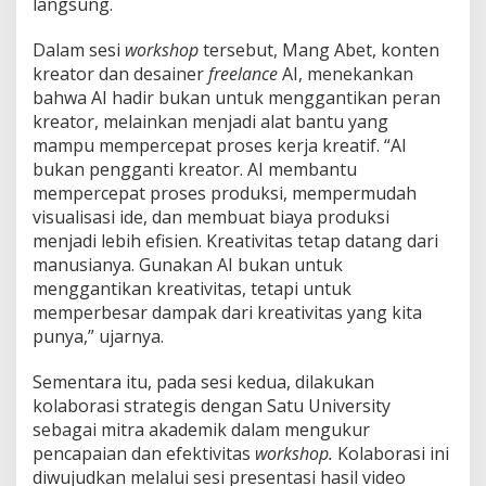
langsung.
e
Dalam sesi
workshop
tersebut, Mang Abet, konten
kreator dan desainer
freelance
AI, menekankan
bahwa AI hadir bukan untuk menggantikan peran
kreator, melainkan menjadi alat bantu yang
mampu mempercepat proses kerja kreatif. “AI
bukan pengganti kreator. AI membantu
mempercepat proses produksi, mempermudah
visualisasi ide, dan membuat biaya produksi
menjadi lebih efisien. Kreativitas tetap datang dari
manusianya. Gunakan AI bukan untuk
menggantikan kreativitas, tetapi untuk
memperbesar dampak dari kreativitas yang kita
punya,” ujarnya.
Sementara itu, pada sesi kedua, dilakukan
kolaborasi strategis dengan Satu University
sebagai mitra akademik dalam mengukur
pencapaian dan efektivitas
workshop.
Kolaborasi ini
diwujudkan melalui sesi presentasi hasil video