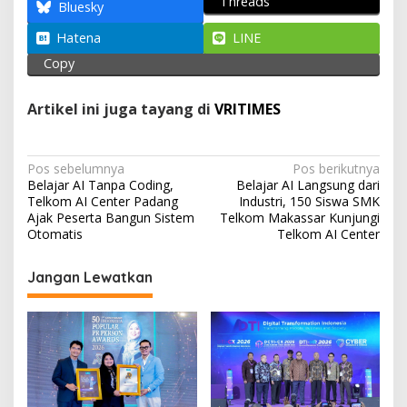
Threads
A
o
a
Bluesky
p
o
m
Hatena
LINE
p
k
Copy
Artikel ini juga tayang di
VRITIMES
N
Pos sebelumnya
Pos berikutnya
Belajar AI Tanpa Coding,
Belajar AI Langsung dari
a
Telkom AI Center Padang
Industri, 150 Siswa SMK
v
Ajak Peserta Bangun Sistem
Telkom Makassar Kunjungi
Otomatis
Telkom AI Center
i
g
Jangan Lewatkan
a
s
i
p
o