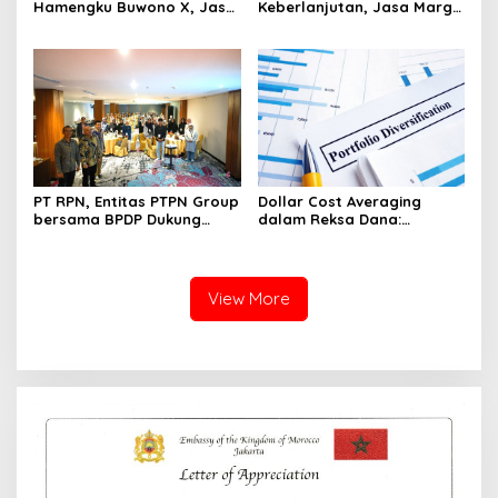
Hamengku Buwono X, Jasa
Keberlanjutan, Jasa Marga
Marga Percepat
Raih Predikat Gold pada
Pengembangan Akses
6th TJSL & CSR Award 2026
Bokoharjo Tol Jogja-Solo
untuk Dukung Konektivitas
DIY
PT RPN, Entitas PTPN Group
Dollar Cost Averaging
bersama BPDP Dukung
dalam Reksa Dana:
Pengembangan UMKM
Strategi Investasi Bertahap
melalui Workshop Pangan
untuk Pemula
Sehat Berbasis Minyak
Sawit
View More