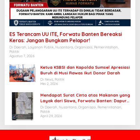
ES Terancam UU ITE, Forwatu Banten Bereaksi
Keras: Jangan Bungkam Pelapor!
Di Daerah, Layanan Publik, Nusantara, Organisasi, Pemerintahan,
Politik
Agustus 7, 2026
Ketua KSBSI dan Kapolda Sumsel Apresiasi
Buruh di Musi Rawas Ikut Donor Darah
Di News, Politik
Mei 2, 2026
Mendapat Surat Cinta atas Makanan yang
Layak dari Siswa, Forwatu Banten: Dapur
SPPG Cibungur Pasir patut dijadikan
Di Daerah, Nusantara, Organisasi, Pemerintahan,
Contoh
Politik
April 29, 2026