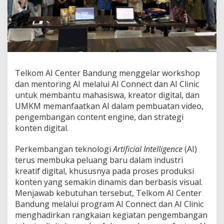
u
n
g
H
a
d
i
r
Telkom AI Center Bandung menggelar workshop
k
dan mentoring AI melalui AI Connect dan AI Clinic
a
untuk membantu mahasiswa, kreator digital, dan
n
W
UMKM memanfaatkan AI dalam pembuatan video,
o
pengembangan content engine, dan strategi
r
konten digital.
k
s
Perkembangan teknologi
Artificial Intelligence
h
(AI)
o
terus membuka peluang baru dalam industri
p
kreatif digital, khususnya pada proses produksi
d
konten yang semakin dinamis dan berbasis visual.
a
Menjawab kebutuhan tersebut, Telkom AI Center
n
M
Bandung melalui program AI Connect dan AI Clinic
e
menghadirkan rangkaian kegiatan pengembangan
n