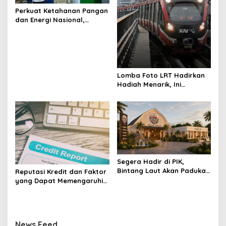
Perkuat Ketahanan Pangan
dan Energi Nasional,
Presiden Prabowo Tinjau
Hilirisasi Bioetanol PTPN I
(Persero), Subholding
Perkebunan Nusantara
Lomba Foto LRT Hadirkan
Hadiah Menarik, Ini
Syaratnya
Segera Hadir di PIK,
Bintang Laut Akan Padukan
Reputasi Kredit dan Faktor
Wisata Kuliner, Memancing,
yang Dapat Memengaruhi
dan Ruang Komunitas
Pengajuan Pinjaman
News Feed