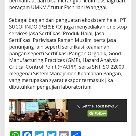
bermanfaat dan bisa merangkul lebih luas lagi dari
beragam UMKM,“ tutur Fachriani Wanggai.
Sebagai bagian dari penguatan ekosistem halal, PT
SUCOFINDO (PERSERO) juga menyediakan one stop
services Jasa Sertifikasi Produk Halal, Jasa
Sertifikasi Pariwisata Ramah Muslim, serta jasa
penunjang lain seperti sertifikasi keamanan
pangan seperti Sertifikasi Pangan Organik, Good
Manufacturing Practices (GMP), Hazard Analysis
Critical Control Point (HACPP), serta SNI ISO 22000
mengenai Sistem Manajemen Keamanan Pangan,
yang merupakan syarat ekspor termasuk jika
dibutuhkan pengujian laboratorium.
＼ Get the latest news ／
W
F
T
T
E
S