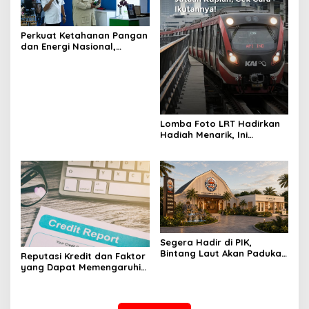
Perkuat Ketahanan Pangan
dan Energi Nasional,
Presiden Prabowo Tinjau
Hilirisasi Bioetanol PTPN I
(Persero), Subholding
Perkebunan Nusantara
Lomba Foto LRT Hadirkan
Hadiah Menarik, Ini
Syaratnya
Segera Hadir di PIK,
Bintang Laut Akan Padukan
Reputasi Kredit dan Faktor
Wisata Kuliner, Memancing,
yang Dapat Memengaruhi
dan Ruang Komunitas
Pengajuan Pinjaman