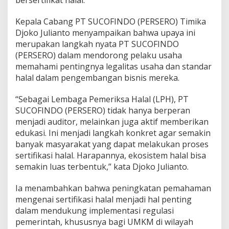
bersertifikat halal.
u
U
Kepala Cabang PT SUCOFINDO (PERSERO) Timika
M
Djoko Julianto menyampaikan bahwa upaya ini
K
M
merupakan langkah nyata PT SUCOFINDO
d
(PERSERO) dalam mendorong pelaku usaha
i
memahami pentingnya legalitas usaha dan standar
T
halal dalam pengembangan bisnis mereka.
i
m
i
“Sebagai Lembaga Pemeriksa Halal (LPH), PT
k
SUCOFINDO (PERSERO) tidak hanya berperan
a
menjadi auditor, melainkan juga aktif memberikan
edukasi. Ini menjadi langkah konkret agar semakin
banyak masyarakat yang dapat melakukan proses
sertifikasi halal. Harapannya, ekosistem halal bisa
semakin luas terbentuk,” kata Djoko Julianto.
Ia menambahkan bahwa peningkatan pemahaman
mengenai sertifikasi halal menjadi hal penting
dalam mendukung implementasi regulasi
pemerintah, khususnya bagi UMKM di wilayah