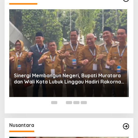
W
P
Sinergi Membangun Negeri, Bupati Muratara
dan Wali Kota Lubuk Linggau Hadiri Rakornas
n
2026 Di Sentul,
Nusantara