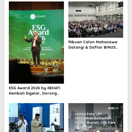
s
i
p
o
s
Ribuan Calon Mahasiswa
Datangi & Daftar BINUS
University, Wujudkan
Langkah Awal Menuju
Karier Global
ESG Award 2026 by KEHATI
Kembali Digelar, Dorong
ESG Menjadi Standar Baru
Daya Saing Bisnis Indonesia