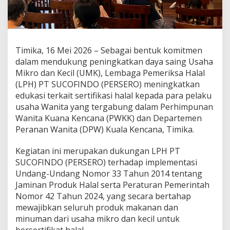
l
a
l
,
S
Timika, 16 Mei 2026 – Sebagai bentuk komitmen
U
C
dalam mendukung peningkatkan daya saing Usaha
O
Mikro dan Kecil (UMK), Lembaga Pemeriksa Halal
F
(LPH) PT SUCOFINDO (PERSERO) meningkatkan
I
edukasi terkait sertifikasi halal kepada para pelaku
N
usaha Wanita yang tergabung dalam Perhimpunan
D
O
Wanita Kuana Kencana (PWKK) dan Departemen
E
Peranan Wanita (DPW) Kuala Kencana, Timika.
d
u
Kegiatan ini merupakan dukungan LPH PT
k
SUCOFINDO (PERSERO) terhadap implementasi
a
s
Undang-Undang Nomor 33 Tahun 2014 tentang
i
Jaminan Produk Halal serta Peraturan Pemerintah
P
Nomor 42 Tahun 2024, yang secara bertahap
e
mewajibkan seluruh produk makanan dan
l
a
minuman dari usaha mikro dan kecil untuk
k