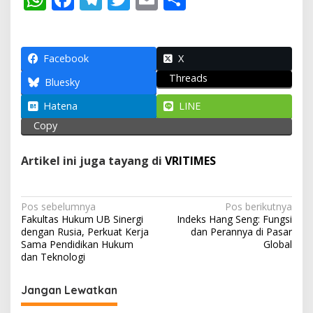
h
ac
el
w
m
h
at
e
e
itt
ai
ar
s
b
gr
er
l
e
Facebook
X
Threads
A
o
a
Bluesky
p
o
m
Hatena
LINE
p
k
Copy
Artikel ini juga tayang di
VRITIMES
N
Pos sebelumnya
Pos berikutnya
Fakultas Hukum UB Sinergi
Indeks Hang Seng: Fungsi
a
dengan Rusia, Perkuat Kerja
dan Perannya di Pasar
v
Sama Pendidikan Hukum
Global
dan Teknologi
i
g
Jangan Lewatkan
a