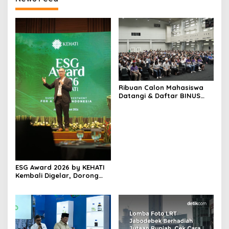
Ribuan Calon Mahasiswa
Datangi & Daftar BINUS
University, Wujudkan
Langkah Awal Menuju
Karier Global
ESG Award 2026 by KEHATI
Kembali Digelar, Dorong
ESG Menjadi Standar Baru
Daya Saing Bisnis Indonesia