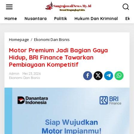
L
e
w
a
Home
Nusantara
Politik
Hukum Dan Kriminal
Eko
t
i
k
Homepage
/
Ekonomi Dan Bisnis
M
e
o
k
Motor Premium Jadi Bagian Gaya
t
o
o
n
Hidup, BRI Finance Tawarkan
r
t
Pembiayaan Kompetitif
P
e
r
n
Admin
Mei 23, 2026
e
Ekonomi Dan Bisnis
m
i
u
m
J
a
d
i
B
a