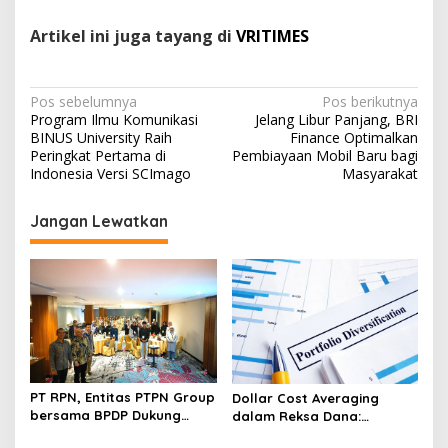
Artikel ini juga tayang di
VRITIMES
N
Pos sebelumnya
Pos berikutnya
Program Ilmu Komunikasi
Jelang Libur Panjang, BRI
a
BINUS University Raih
Finance Optimalkan
v
Peringkat Pertama di
Pembiayaan Mobil Baru bagi
Indonesia Versi SCImago
Masyarakat
i
g
Jangan Lewatkan
a
s
i
p
o
s
PT RPN, Entitas PTPN Group
Dollar Cost Averaging
bersama BPDP Dukung
dalam Reksa Dana:
Pengembangan UMKM
Strategi Investasi Bertahap