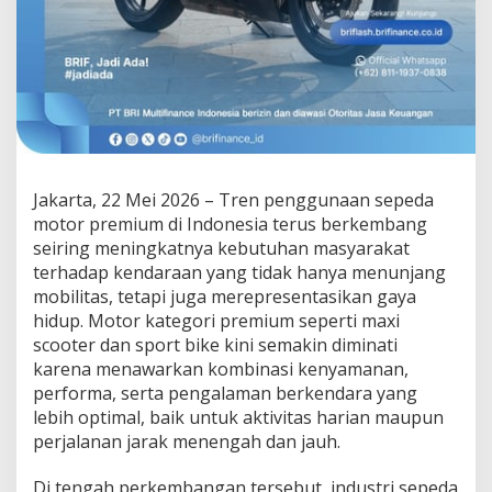
a
w
a
r
k
a
n
P
e
m
Jakarta, 22 Mei 2026 – Tren penggunaan sepeda
b
motor premium di Indonesia terus berkembang
i
seiring meningkatnya kebutuhan masyarakat
a
y
terhadap kendaraan yang tidak hanya menunjang
a
mobilitas, tetapi juga merepresentasikan gaya
a
hidup. Motor kategori premium seperti maxi
n
scooter dan sport bike kini semakin diminati
K
o
karena menawarkan kombinasi kenyamanan,
m
performa, serta pengalaman berkendara yang
p
lebih optimal, baik untuk aktivitas harian maupun
e
perjalanan jarak menengah dan jauh.
t
i
t
Di tengah perkembangan tersebut, industri sepeda