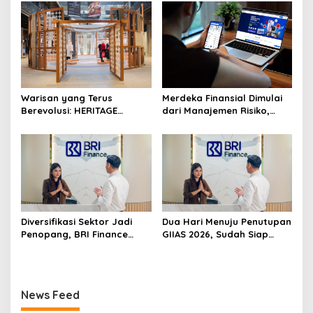
melalui Workshop Pangan
untuk Pemula
Sehat Berbasis Minyak
Sawit
Warisan yang Terus
Merdeka Finansial Dimulai
Berevolusi: HERITAGE
dari Manajemen Risiko,
REIMAGINED di ASHTA
Bukan Mengejar Imbal
District 8
Hasil Cepat
Diversifikasi Sektor Jadi
Dua Hari Menuju Penutupan
Penopang, BRI Finance
GIIAS 2026, Sudah Siap
Optimistis Pembiayaan Alat
Wujudkan Mobil Impian
Berat Berlanjut hingga
Bersama BRI Finance
Akhir 2026
Belum?
News Feed