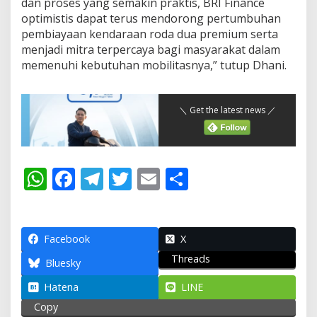
dan proses yang semakin praktis, BRI Finance
optimistis dapat terus mendorong pertumbuhan
pembiayaan kendaraan roda dua premium serta
menjadi mitra terpercaya bagi masyarakat dalam
memenuhi kebutuhan mobilitasnya,” tutup Dhani.
＼ Get the latest news ／
W
F
T
T
E
S
h
ac
el
w
m
h
at
e
e
itt
ai
ar
s
b
gr
er
l
e
Facebook
X
Threads
A
o
a
Bluesky
p
o
m
Hatena
LINE
p
k
Copy