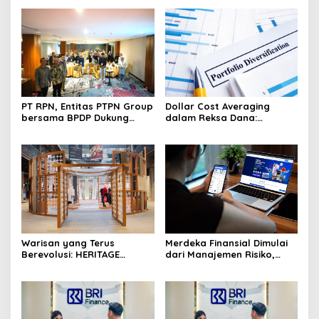
PT RPN, Entitas PTPN Group
Dollar Cost Averaging
bersama BPDP Dukung
dalam Reksa Dana:
Pengembangan UMKM
Strategi Investasi Bertahap
melalui Workshop Pangan
untuk Pemula
Sehat Berbasis Minyak
Sawit
Warisan yang Terus
Merdeka Finansial Dimulai
Berevolusi: HERITAGE
dari Manajemen Risiko,
REIMAGINED di ASHTA
Bukan Mengejar Imbal
District 8
Hasil Cepat