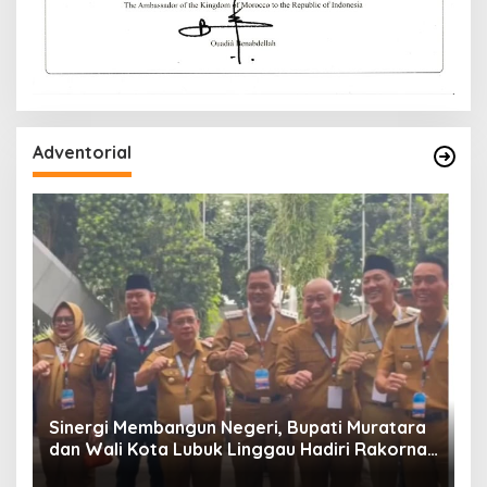
Adventorial
W
P
Sinergi Membangun Negeri, Bupati Muratara
dan Wali Kota Lubuk Linggau Hadiri Rakornas
n
2026 Di Sentul,