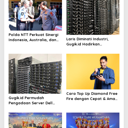
i
p
o
s
Polda NTT Perkuat Sinergi
Laris Diminati Industri,
Indonesia, Australia, dan
Gugik.id Hadirkan
Timor-Leste Jaga
Rangkaian Solusi Server
Perbatasan
Dell Enterprise
Cara Top Up Diamond Free
Gugik.id Permudah
Fire dengan Cepat & Aman
Pengadaan Server Dell
di Gamezi
Lewat Layanan Kustomisasi
Spesifikasi Fleksibel