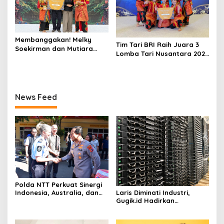
Membanggakan! Melky
Tim Tari BRI Raih Juara 3
Soekirman dan Mutiara
Lomba Tari Nusantara 2026
Aulia Syahida Harumkan
Bank Indonesia, Harumkan
BRI Region 6, Antar Tim Tari
Nama Perusahaan Lewat
BRI Raih Juara 3 Lomba
Pelestarian Budaya
Tari Nusantara 2026 Bank
Indonesia
News Feed
Polda NTT Perkuat Sinergi
Laris Diminati Industri,
Indonesia, Australia, dan
Gugik.id Hadirkan
Timor-Leste Jaga
Rangkaian Solusi Server
Perbatasan
Dell Enterprise