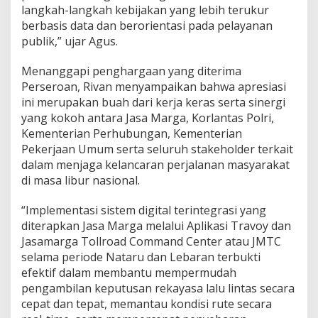
langkah-langkah kebijakan yang lebih terukur
r
berbasis data dan berorientasi pada pelayanan
a
s
publik,” ujar Agus.
i
N
Menanggapi penghargaan yang diterima
a
Perseroan, Rivan menyampaikan bahwa apresiasi
t
ini merupakan buah dari kerja keras serta sinergi
a
r
yang kokoh antara Jasa Marga, Korlantas Polri,
u
Kementerian Perhubungan, Kementerian
2
Pekerjaan Umum serta seluruh stakeholder terkait
0
dalam menjaga kelancaran perjalanan masyarakat
2
5
di masa libur nasional.
/
2
“Implementasi sistem digital terintegrasi yang
0
diterapkan Jasa Marga melalui Aplikasi Travoy dan
2
Jasamarga Tollroad Command Center atau JMTC
6
d
selama periode Nataru dan Lebaran terbukti
a
efektif dalam membantu mempermudah
n
pengambilan keputusan rekayasa lalu lintas secara
O
cepat dan tepat, memantau kondisi rute secara
p