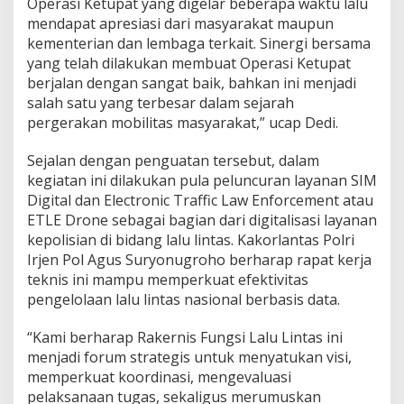
Operasi Ketupat yang digelar beberapa waktu lalu
b
mendapat apresiasi dari masyarakat maupun
u
kementerian dan lembaga terkait. Sinergi bersama
s
yang telah dilakukan membuat Operasi Ketupat
i
S
berjalan dengan sangat baik, bahkan ini menjadi
u
salah satu yang terbesar dalam sejarah
k
pergerakan mobilitas masyarakat,” ucap Dedi.
s
e
Sejalan dengan penguatan tersebut, dalam
s
k
kegiatan ini dilakukan pula peluncuran layanan SIM
a
Digital dan Electronic Traffic Law Enforcement atau
n
ETLE Drone sebagai bagian dari digitalisasi layanan
P
kepolisian di bidang lalu lintas. Kakorlantas Polri
e
l
Irjen Pol Agus Suryonugroho berharap rapat kerja
a
teknis ini mampu memperkuat efektivitas
y
pengelolaan lalu lintas nasional berbasis data.
a
n
“Kami berharap Rakernis Fungsi Lalu Lintas ini
a
n
menjadi forum strategis untuk menyatukan visi,
O
memperkuat koordinasi, mengevaluasi
p
pelaksanaan tugas, sekaligus merumuskan
e