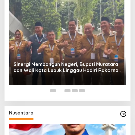
W
P
Sinergi Membangun Negeri, Bupati Muratara
dan Wali Kota Lubuk Linggau Hadiri Rakornas
n
2026 Di Sentul,
Nusantara