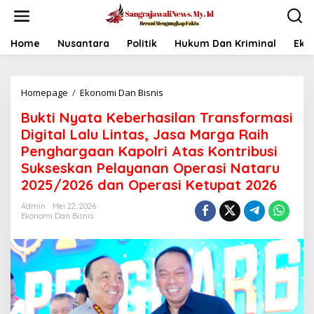
L
e
w
a
Home
Nusantara
Politik
Hukum Dan Kriminal
Eko
t
i
k
Homepage
/
Ekonomi Dan Bisnis
B
e
u
k
Bukti Nyata Keberhasilan Transformasi
k
o
t
n
Digital Lalu Lintas, Jasa Marga Raih
i
t
Penghargaan Kapolri Atas Kontribusi
N
e
Sukseskan Pelayanan Operasi Nataru
y
n
a
2025/2026 dan Operasi Ketupat 2026
t
a
Admin
Mei 22, 2026
Ekonomi Dan Bisnis
K
e
b
e
r
h
a
s