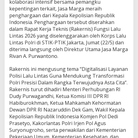
kolaborasi intensif bersama pemangku
l
kepentingan terkait, Jasa Marga meraih
u
L
penghargaan dari Kepala Kepolisian Republik
i
Indonesia. Penghargaan tersebut diserahkan
n
dalam Rapat Kerja Teknis (Rakernis) Fungsi Lalu
t
Lintas 2026 yang diselenggarakan oleh Korps Lalu
a
Lintas Polri di STIK-PTIK Jakarta, Jumat (22/5) dan
s
,
diterima langsung oleh Direktur Utama Jasa Marga
J
Rivan A. Purwantono.
a
s
Rakernis ini mengusung tema “Digitalisasi Layanan
a
Polisi Lalu Lintas Guna Mendukung Transformasi
M
a
Polri Presisi Dalam Rangka Terwujudnya Asta Cita”.
r
Rakernis turut dihadiri Menteri Perhubungan RI
g
Dudy Purwagandhi, Ketua Komisi III DPR RI
a
Habiburokhman, Ketua Mahkamah Kehormatan
R
a
Dewan DPR RI Nazaruddin Dek Gam, Wakil Kepala
i
Kepolisian Republik Indonesia Komjen Pol Dedi
h
Prasetyo, Kakorlantas Polri Irjen Pol Agus
P
Suryonugroho, serta perwakilan dari Kementerian
e
Pekerjaan Umum, Kementerian Kesehatan, dan
n