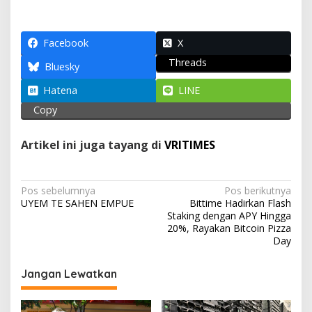
h
ac
el
w
m
h
at
e
e
itt
ai
ar
s
b
gr
er
l
e
Facebook
X
Threads
A
o
a
Bluesky
p
o
m
Hatena
LINE
p
k
Copy
Artikel ini juga tayang di
VRITIMES
N
Pos sebelumnya
Pos berikutnya
UYEM TE SAHEN EMPUE
Bittime Hadirkan Flash
a
Staking dengan APY Hingga
v
20%, Rayakan Bitcoin Pizza
Day
i
g
Jangan Lewatkan
a
s