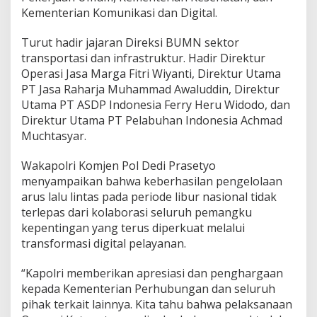
g
Kementerian Komunikasi dan Digital.
h
a
Turut hadir jajaran Direksi BUMN sektor
r
transportasi dan infrastruktur. Hadir Direktur
g
Operasi Jasa Marga Fitri Wiyanti, Direktur Utama
a
a
PT Jasa Raharja Muhammad Awaluddin, Direktur
n
Utama PT ASDP Indonesia Ferry Heru Widodo, dan
K
Direktur Utama PT Pelabuhan Indonesia Achmad
a
Muchtasyar.
p
o
l
Wakapolri Komjen Pol Dedi Prasetyo
r
menyampaikan bahwa keberhasilan pengelolaan
i
arus lalu lintas pada periode libur nasional tidak
A
terlepas dari kolaborasi seluruh pemangku
t
a
kepentingan yang terus diperkuat melalui
s
transformasi digital pelayanan.
K
o
“Kapolri memberikan apresiasi dan penghargaan
n
kepada Kementerian Perhubungan dan seluruh
t
r
pihak terkait lainnya. Kita tahu bahwa pelaksanaan
i