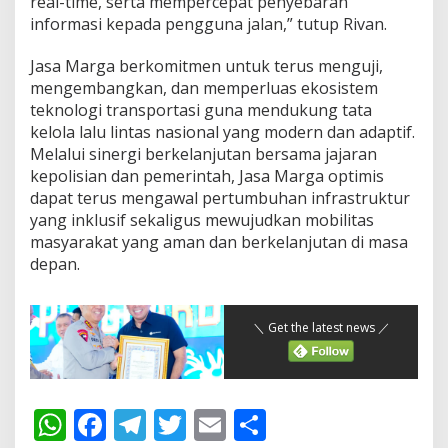
real-time, serta mempercepat penyebaran
e
r
informasi kepada pengguna jalan,” tutup Rivan.
a
s
Jasa Marga berkomitmen untuk terus menguji,
i
mengembangkan, dan memperluas ekosistem
K
teknologi transportasi guna mendukung tata
e
t
kelola lalu lintas nasional yang modern dan adaptif.
u
Melalui sinergi berkelanjutan bersama jajaran
p
kepolisian dan pemerintah, Jasa Marga optimis
a
dapat terus mengawal pertumbuhan infrastruktur
t
2
yang inklusif sekaligus mewujudkan mobilitas
0
masyarakat yang aman dan berkelanjutan di masa
2
depan.
6
＼ Get the latest news ／
W
F
T
T
E
S