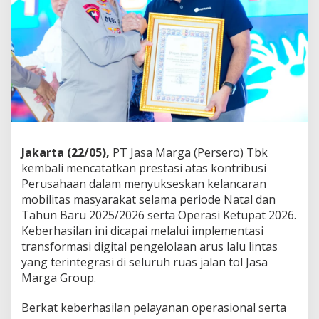
i
l
a
n
T
r
a
n
s
f
o
r
Jakarta (22/05),
PT Jasa Marga (Persero) Tbk
m
kembali mencatatkan prestasi atas kontribusi
a
Perusahaan dalam menyukseskan kelancaran
s
mobilitas masyarakat selama periode Natal dan
i
D
Tahun Baru 2025/2026 serta Operasi Ketupat 2026.
i
Keberhasilan ini dicapai melalui implementasi
g
transformasi digital pengelolaan arus lalu lintas
i
yang terintegrasi di seluruh ruas jalan tol Jasa
t
a
Marga Group.
l
L
Berkat keberhasilan pelayanan operasional serta
a