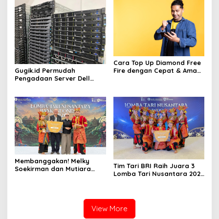
Cara Top Up Diamond Free
Gugik.id Permudah
Fire dengan Cepat & Aman
Pengadaan Server Dell
di Gamezi
Lewat Layanan Kustomisasi
Spesifikasi Fleksibel
Membanggakan! Melky
Tim Tari BRI Raih Juara 3
Soekirman dan Mutiara
Lomba Tari Nusantara 2026
Aulia Syahida Harumkan
Bank Indonesia, Harumkan
BRI Region 6, Antar Tim Tari
Nama Perusahaan Lewat
BRI Raih Juara 3 Lomba
Pelestarian Budaya
Tari Nusantara 2026 Bank
View More
Indonesia