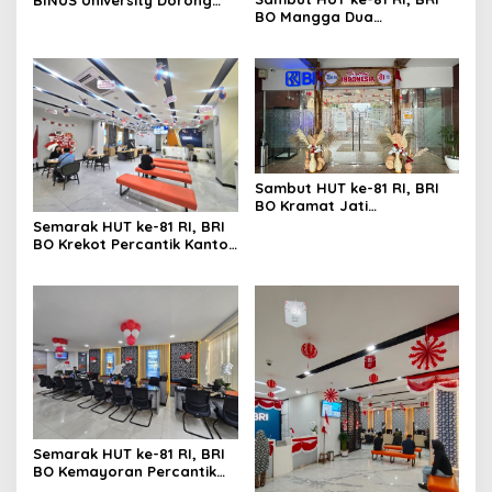
BO Mangga Dua
Lahirnya Pemimpin Inovatif
Semarakkan Kantor
yang Berdampak
dengan Nuansa Merah
Putih
Sambut HUT ke-81 RI, BRI
BO Kramat Jati
Semarakkan Kantor
Semarak HUT ke-81 RI, BRI
dengan Dekorasi Merah
BO Krekot Percantik Kantor
Putih
dengan Dekorasi
Bernuansa Merah Putih
Semarak HUT ke-81 RI, BRI
BO Kemayoran Percantik
Kantor dengan Dekorasi