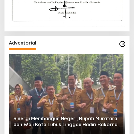
Adventorial
W
P
Sinergi Membangun Negeri, Bupati Muratara
dan Wali Kota Lubuk Linggau Hadiri Rakornas
n
2026 Di Sentul,