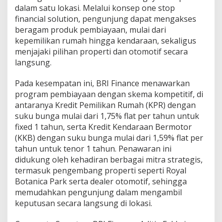
W
dalam satu lokasi. Melalui konsep one stop
u
financial solution, pengunjung dapat mengakses
j
beragam produk pembiayaan, mulai dari
u
kepemilikan rumah hingga kendaraan, sekaligus
d
k
menjajaki pilihan properti dan otomotif secara
a
langsung.
n
R
Pada kesempatan ini, BRI Finance menawarkan
e
program pembiayaan dengan skema kompetitif, di
n
c
antaranya Kredit Pemilikan Rumah (KPR) dengan
a
suku bunga mulai dari 1,75% flat per tahun untuk
n
fixed 1 tahun, serta Kredit Kendaraan Bermotor
a
(KKB) dengan suku bunga mulai dari 1,59% flat per
F
tahun untuk tenor 1 tahun. Penawaran ini
i
n
didukung oleh kehadiran berbagai mitra strategis,
a
termasuk pengembang properti seperti Royal
n
Botanica Park serta dealer otomotif, sehingga
s
memudahkan pengunjung dalam mengambil
i
a
keputusan secara langsung di lokasi.
l
d