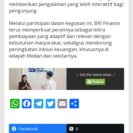
memberikan pengalaman yang lebih interaktif bagi
pengunjung.
Melalui partisipasi dalam kegiatan ini, BRI Finance
terus memperkuat perannya sebagai mitra
pembiayaan yang adaptif dan relevan dengan
kebutuhan masyarakat, sekaligus mendorong
peningkatan inklusi keuangan, khususnya di
wilayah Medan dan sekitarnya.
＼ Get the latest news ／
W
F
T
T
E
S
h
ac
el
w
m
h
at
e
e
itt
ai
ar
s
b
gr
er
l
e
Facebook
X