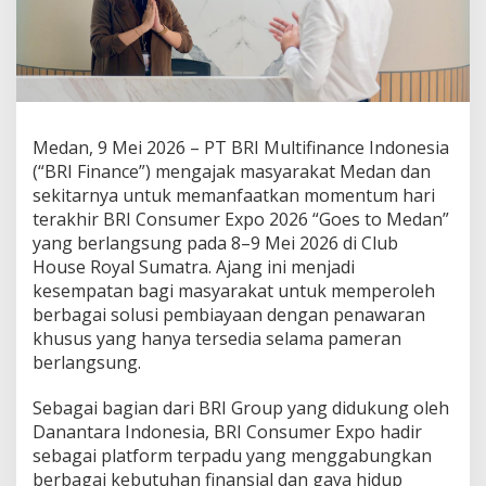
R
I
F
i
n
a
n
Medan, 9 Mei 2026 – PT BRI Multifinance Indonesia
c
e
(“BRI Finance”) mengajak masyarakat Medan dan
D
sekitarnya untuk memanfaatkan momentum hari
o
terakhir BRI Consumer Expo 2026 “Goes to Medan”
r
yang berlangsung pada 8–9 Mei 2026 di Club
o
n
House Royal Sumatra. Ajang ini menjadi
g
kesempatan bagi masyarakat untuk memperoleh
M
berbagai solusi pembiayaan dengan penawaran
a
khusus yang hanya tersedia selama pameran
s
berlangsung.
y
a
r
Sebagai bagian dari BRI Group yang didukung oleh
a
Danantara Indonesia, BRI Consumer Expo hadir
k
sebagai platform terpadu yang menggabungkan
a
berbagai kebutuhan finansial dan gaya hidup
t