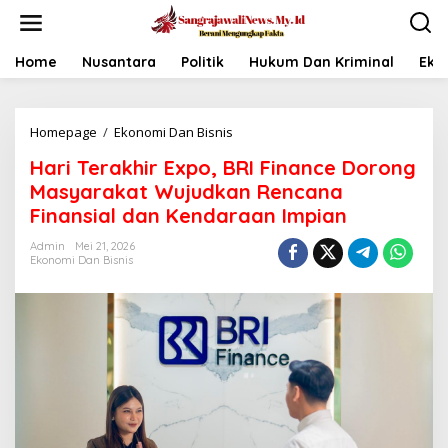
L
e
w
a
Home
Nusantara
Politik
Hukum Dan Kriminal
Eko
t
i
k
Homepage
/
Ekonomi Dan Bisnis
H
e
a
k
Hari Terakhir Expo, BRI Finance Dorong
r
o
i
n
Masyarakat Wujudkan Rencana
T
t
Finansial dan Kendaraan Impian
e
e
r
n
Admin
Mei 21, 2026
a
Ekonomi Dan Bisnis
k
h
i
r
E
x
p
o
,
B