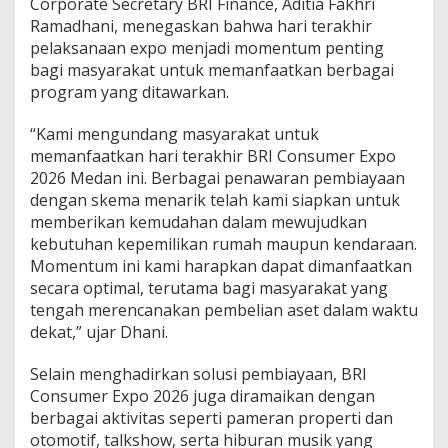
Corporate Secretary BRI Finance, Aditia Fakhri
a
Ramadhani, menegaskan bahwa hari terakhir
n
pelaksanaan expo menjadi momentum penting
K
e
bagi masyarakat untuk memanfaatkan berbagai
n
program yang ditawarkan.
d
a
“Kami mengundang masyarakat untuk
r
memanfaatkan hari terakhir BRI Consumer Expo
a
a
2026 Medan ini. Berbagai penawaran pembiayaan
n
dengan skema menarik telah kami siapkan untuk
I
memberikan kemudahan dalam mewujudkan
m
kebutuhan kepemilikan rumah maupun kendaraan.
p
Momentum ini kami harapkan dapat dimanfaatkan
i
a
secara optimal, terutama bagi masyarakat yang
n
tengah merencanakan pembelian aset dalam waktu
dekat,” ujar Dhani.
Selain menghadirkan solusi pembiayaan, BRI
Consumer Expo 2026 juga diramaikan dengan
berbagai aktivitas seperti pameran properti dan
otomotif, talkshow, serta hiburan musik yang