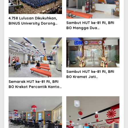
o
s
4.758 Lulusan Dikukuhkan,
Sambut HUT ke-81 RI, BRI
BINUS University Dorong
BO Mangga Dua
Lahirnya Pemimpin Inovatif
Semarakkan Kantor
yang Berdampak
dengan Nuansa Merah
Putih
Sambut HUT ke-81 RI, BRI
BO Kramat Jati
Semarak HUT ke-81 RI, BRI
Semarakkan Kantor
BO Krekot Percantik Kantor
dengan Dekorasi Merah
dengan Dekorasi
Putih
Bernuansa Merah Putih