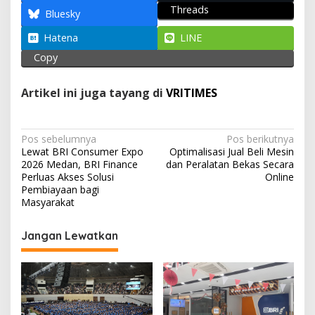
Threads
A
o
a
Bluesky
p
o
m
Hatena
LINE
p
k
Copy
Artikel ini juga tayang di
VRITIMES
N
Pos sebelumnya
Pos berikutnya
Lewat BRI Consumer Expo
Optimalisasi Jual Beli Mesin
a
2026 Medan, BRI Finance
dan Peralatan Bekas Secara
v
Perluas Akses Solusi
Online
Pembiayaan bagi
i
Masyarakat
g
Jangan Lewatkan
a
s
i
p