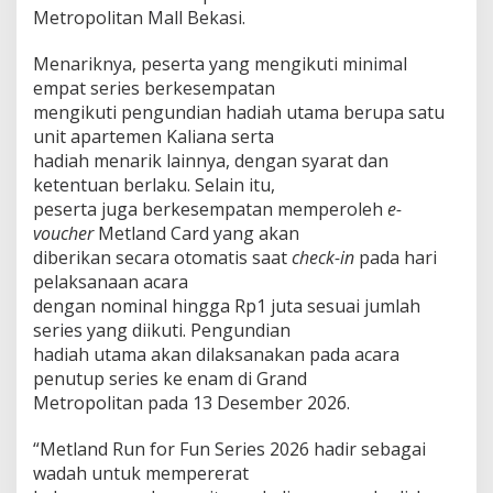
n
Metropolitan Mall Bekasi.
g
g
Menariknya, peserta yang mengikuti minimal
u
empat series berkesempatan
l
mengikuti pengundian hadiah utama berupa satu
a
n
unit apartemen Kaliana serta
M
hadiah menarik lainnya, dengan syarat dan
e
ketentuan berlaku. Selain itu,
t
peserta juga berkesempatan memperoleh
e-
l
voucher
Metland Card yang akan
a
n
diberikan secara otomatis saat
check-in
pada hari
d
pelaksanaan acara
d
dengan nominal hingga Rp1 juta sesuai jumlah
e
series yang diikuti. Pengundian
n
g
hadiah utama akan dilaksanakan pada acara
a
penutup series ke enam di Grand
n
Metropolitan pada 13 Desember 2026.
H
a
“Metland Run for Fun Series 2026 hadir sebagai
d
i
wadah untuk mempererat
a