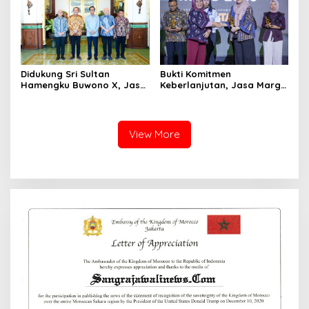
Didukung Sri Sultan
Bukti Komitmen
Hamengku Buwono X, Jasa
Keberlanjutan, Jasa Marga
Marga Percepat
Raih Predikat Gold pada
Pengembangan Akses
6th TJSL & CSR Award 2026
Bokoharjo Tol Jogja-Solo
untuk Dukung Konektivitas
View More
DIY