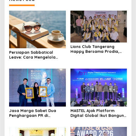
Lions Club Tangerang
Happy Bersama Prodia,
Persiapan Sabbatical
Curalis AI, dan Klinik Mata
Leave: Cara Mengelola
Serpong Perluas Akses
Dana Sebelum Rehat dari
Layanan Kesehatan
Dunia Kerja
Preventif melalui Bakti
Sosial Kesehatan
Jasa Marga Sabet Dua
MASTEL Ajak Platform
Penghargaan PR di
Digital Global Ikut Bangun
Indonesia Public Relations
Infrastruktur Digital
Summit 2026
Nasional