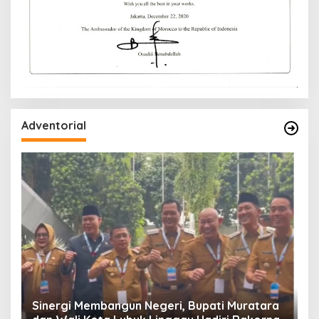
Adventorial
W
P
Sinergi Membangun Negeri, Bupati Muratara