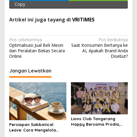
p
k
Copy
Artikel ini juga tayang di
VRITIMES
N
Pos sebelumnya
Pos berikutnya
Optimalisasi Jual Beli Mesin
Saat Konsumen Bertanya ke
a
dan Peralatan Bekas Secara
AI, Apakah Brand Anda
v
Online
Disebut?
i
Jangan Lewatkan
g
a
s
i
p
o
Lions Club Tangerang
s
Happy Bersama Prodia,
Persiapan Sabbatical
Curalis AI, dan Klinik Mata
Leave: Cara Mengelola
Serpong Perluas Akses
Dana Sebelum Rehat dari