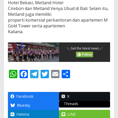
Hotel Bekasi, Metland Hotel
Cirebon dan Metland Venya Ubud di Bali. Selain itu,
Metland juga memiliki
properti komersial perkantoran dan apartemen M
Gold Tower serta apartemen
Kaliana.
＼ Get the latest news ／
W
F
T
T
E
S
h
ac
el
w
m
h
at
e
e
itt
ai
ar
s
b
gr
er
l
e
Facebook
X
Threads
A
o
a
Bluesky
p
o
m
Hatena
LINE