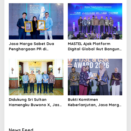
Layanan Kesehatan
Dunia Kerja
Preventif melalui Bakti
Sosial Kesehatan
Jasa Marga Sabet Dua
MASTEL Ajak Platform
Penghargaan PR di
Digital Global Ikut Bangun
Indonesia Public Relations
Infrastruktur Digital
Summit 2026
Nasional
Didukung Sri Sultan
Bukti Komitmen
Hamengku Buwono X, Jasa
Keberlanjutan, Jasa Marga
Marga Percepat
Raih Predikat Gold pada
Pengembangan Akses
6th TJSL & CSR Award 2026
Bokoharjo Tol Jogja-Solo
untuk Dukung Konektivitas
News Feed
DIY