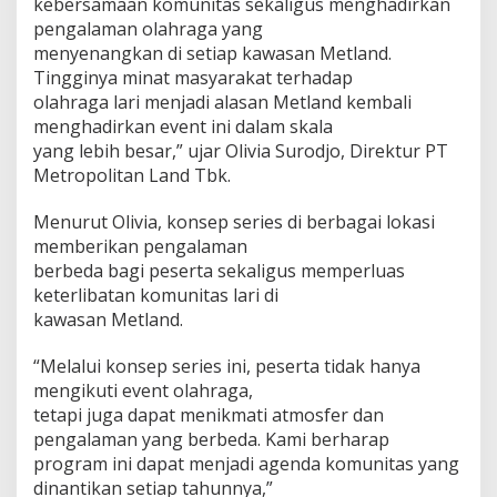
kebersamaan komunitas sekaligus menghadirkan
h
pengalaman olahraga yang
U
menyenangkan di setiap kawasan Metland.
t
Tingginya minat masyarakat terhadap
a
m
olahraga lari menjadi alasan Metland kembali
a
menghadirkan event ini dalam skala
A
yang lebih besar,” ujar Olivia Surodjo, Direktur PT
p
Metropolitan Land Tbk.
a
r
t
Menurut Olivia, konsep series di berbagai lokasi
e
memberikan pengalaman
m
berbeda bagi peserta sekaligus memperluas
e
keterlibatan komunitas lari di
n
kawasan Metland.
“Melalui konsep series ini, peserta tidak hanya
mengikuti event olahraga,
tetapi juga dapat menikmati atmosfer dan
pengalaman yang berbeda. Kami berharap
program ini dapat menjadi agenda komunitas yang
dinantikan setiap tahunnya,”