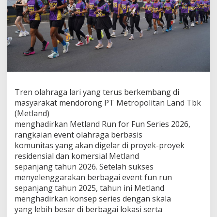
a
t
,
M
e
t
l
a
n
d
Tren olahraga lari yang terus berkembang di
G
e
masyarakat mendorong PT Metropolitan Land Tbk
l
(Metland)
a
menghadirkan Metland Run for Fun Series 2026,
r
rangkaian event olahraga berbasis
R
u
komunitas yang akan digelar di proyek-proyek
n
residensial dan komersial Metland
f
sepanjang tahun 2026. Setelah sukses
o
menyelenggarakan berbagai event fun run
r
sepanjang tahun 2025, tahun ini Metland
F
u
menghadirkan konsep series dengan skala
n
yang lebih besar di berbagai lokasi serta
S