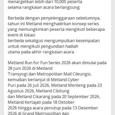
menargetkan lebih dari 10.000 peserta
e
selama rangkaian acara berlangsung.
r
i
e
Berbeda dengan penyelenggaraan sebelumnya,
s
tahun ini Metland menghadirkan konsep series
2
yang memungkinkan peserta mengikuti beberapa
0
event di lokasi
2
6
berbeda sekaligus mengumpulkan kesempatan
d
untuk mengikuti pengundian hadiah
i
utama pada akhir rangkaian acara.
P
r
Metland Run for Fun Series 2026 akan dimulai pada
o
y
28 Juni 2026 di Metland
e
Transyogi dan Metropolitan Mall Cileungsi,
k
kemudian berlanjut di Metland Cyber
-
Puri pada 26 Juli 2026, Metland Menteng pada 23
P
Agustus 2026, Metland Cibitung
r
o
dan Metland Cikarang pada 20 September 2026,
y
Metland Kertajati pada 18 Oktober
e
2026 hingga acara penutup pada 13 Desember
k
2026 di Grand Metropolitan dan
U