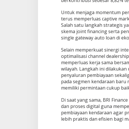
berkontribusi sebesar 8,82% te
a
n
Untuk menjaga momentum pert
K
terus memperluas captive marke
e
n
Salah satu langkah strategis 
d
skema joint financing serta pe
a
single gateway auto loan di ek
r
a
Selain memperkuat sinergi int
a
n
optimalisasi channel dealership
memperluas kerja sama bersama
wilayah. Langkah ini dilakukan
penyaluran pembiayaan sekali
pada segmen kendaraan baru 
memiliki permintaan cukup baik
Di saat yang sama, BRI Finance
dan proses digital guna mempe
pembiayaan kendaraan agar p
lebih praktis dan efisien bagi 