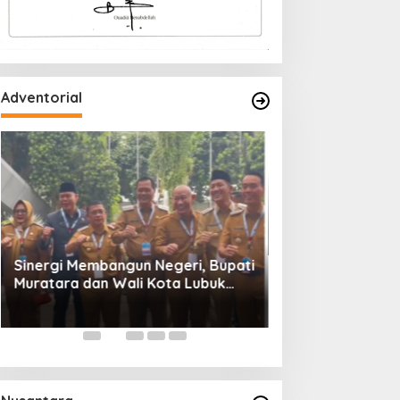
Adventorial
Wali Kota Lubuk 
Rakornas Pemeri
Daerah Tahun 20
Sinergi Membangun Negeri, Bupati
Muratara dan Wali Kota Lubuk
Linggau Hadiri Rakornas 2026 Di
Sentul,