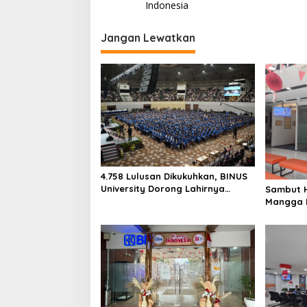
v
Indonesia
i
Jangan Lewatkan
g
a
s
i
p
o
s
4.758 Lulusan Dikukuhkan, BINUS
University Dorong Lahirnya
Sambut H
Pemimpin Inovatif yang
Mangga 
Berdampak
dengan N