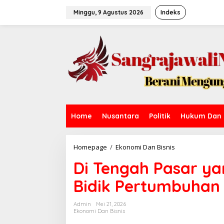
L
e
Minggu, 9 Agustus 2026
Indeks
w
a
t
i
k
e
k
o
n
t
e
Home
Nusantara
Politik
Hukum Dan 
n
Homepage
/
Ekonomi Dan Bisnis
D
i
Di Tengah Pasar ya
T
e
Bidik Pertumbuha
n
g
a
Admin
Mei 21, 2026
h
Ekonomi Dan Bisnis
P