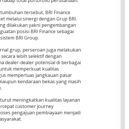
rhadap total portofolio perusahaan.
umbuhan tersebut, BRI Finance
t melalui sinergi dengan Grup BRI.
yang dilakukan yakni pengembangan
nguatan posisi BRI Finance sebagai
osistem BRI Group.
ernal grup, perseroan juga melakukan
 secara lebih selektif dengan
 dealer-dealer potensial di berbagai
 untuk memperkuat kualitas
gus memperluas jangkauan pasar
maupun kendaraan bekas yang masih
.
 turut meningkatkan kualitas layanan
rcepat customer journey
roses pengajuan pembiayaan menjadi
masyarakat.