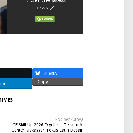
＼ Get the latest
news ／
S
h
ar
e
Bluesky
Copy
ena
TIMES
Pos berikutnya
ICE Skill-Up 2026 Digelar di Telkom AI
Center Makassar, Fokus Latih Desain