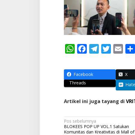
W
F
T
T
E
h
ac
el
w
m
at
e
e
itt
ai
s
b
gr
er
l
Facebook
X
Threads
A
o
a
Hat
p
o
m
Artikel ini juga tayang di
VRI
p
k
N
Pos sebelumnya
BLOKEES POP UP VOL.1 Satukan
a
Komunitas dan Kreativitas di Mall of