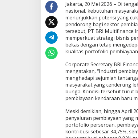
e
Jakarta, 20 Mei 2026 – Di tenga
B
nasional, kebutuhan masyaraka
i
menunjukkan potensi yang cuku
d
pendorong bagi sektor pembiay
i
tersebut, PT BRI Multifinance I
k
P
memperkuat strategi bisnis p
e
bekas dengan tetap mengedepan
r
kualitas portofolio pembiayaan
t
u
Corporate Secretary BRI Financ
m
b
mengatakan, “Industri pembiay
u
menghadapi sejumlah tantangan,
h
masyarakat yang cenderung lebi
a
bunga. Kondisi tersebut turut
n
P
pembiayaan kendaraan baru m
e
m
Meski demikian, hingga April 2
b
penyaluran pembiayaan yang m
i
portofolio perseroan, pembia
a
y
kontribusi sebesar 34,75%, se
a