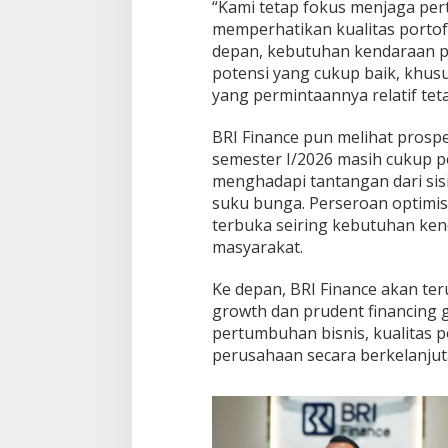
“Kami tetap fokus menjaga pe
memperhatikan kualitas portofo
depan, kebutuhan kendaraan pri
potensi yang cukup baik, khu
yang permintaannya relatif teta
BRI Finance pun melihat pros
semester I/2026 masih cukup po
menghadapi tantangan dari sisi
suku bunga. Perseroan optimi
terbuka seiring kebutuhan kend
masyarakat.
Ke depan, BRI Finance akan te
growth dan prudent financing
pertumbuhan bisnis, kualitas po
perusahaan secara berkelanju