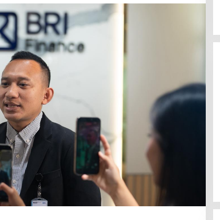
Polsek Celala Gotong Royong
Meunasah dan Pembuatan Sumur
Bor Bantuan Kapolres Aceh
Tengah di Kuyun Uken