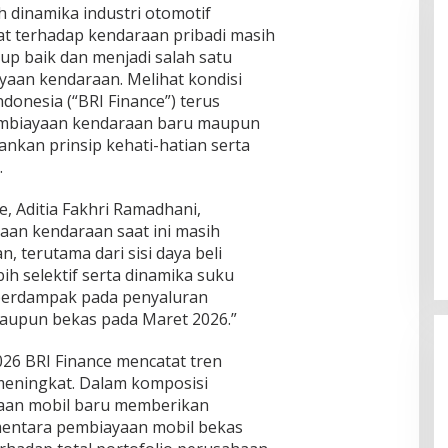
h dinamika industri otomotif
t terhadap kendaraan pribadi masih
p baik dan menjadi salah satu
aan kendaraan. Melihat kondisi
ndonesia (“BRI Finance”) terus
embiayaan kendaraan baru maupun
kan prinsip kehati-hatian serta
.
ES Terancam UU ITE, Forwatu
Banten Bereaksi Keras: Jangan
e, Aditia Fakhri Ramadhani,
Bungkam Pelapor!
aan kendaraan saat ini masih
Di Daerah, Layanan Publik, Nusantara, Organisasi,
Pemerintahan, Politik
|
Agustus 7, 2026
 terutama dari sisi daya beli
h selektif serta dinamika suku
 berdampak pada penyaluran
aupun bekas pada Maret 2026.”
026 BRI Finance mencatat tren
eningkat. Dalam komposisi
yaan mobil baru memberikan
mentara pembiayaan mobil bekas