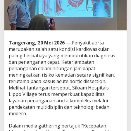
n
c
i
P
e
n
y
e
Tangerang, 20 Mei 2026
— Penyakit aorta
l
merupakan salah satu kondisi kardiovaskular
a
paling berbahaya yang membutuhkan diagnosis
m
a
dan penanganan cepat. Keterlambatan
t
penanganan dalam hitungan jam dapat
a
meningkatkan risiko kematian secara signifikan,
n
terutama pada kasus acute aortic dissection.
N
y
Melihat tantangan tersebut, Siloam Hospitals
a
Lippo Village terus memperkuat kapabilitas
w
layanan penanganan aorta kompleks melalui
a
pendekatan multidisiplin dan teknologi bedah
p
modern.
a
d
a
Dalam media gathering bertajuk “Kecepatan
P