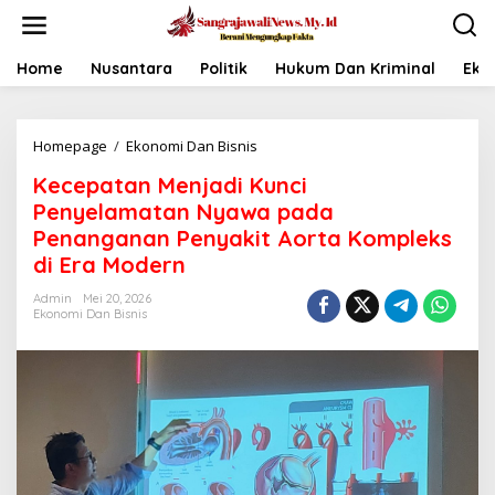
L
e
w
a
Home
Nusantara
Politik
Hukum Dan Kriminal
Eko
t
i
k
Homepage
/
Ekonomi Dan Bisnis
K
e
e
k
Kecepatan Menjadi Kunci
c
o
e
n
Penyelamatan Nyawa pada
p
t
Penanganan Penyakit Aorta Kompleks
a
e
di Era Modern
t
n
a
Admin
Mei 20, 2026
n
Ekonomi Dan Bisnis
M
e
n
j
a
d
i
K
u