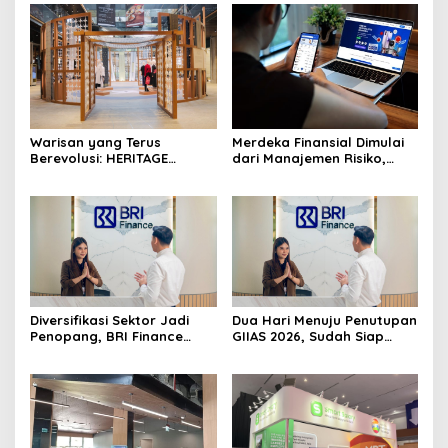
Warisan yang Terus
Merdeka Finansial Dimulai
Berevolusi: HERITAGE
dari Manajemen Risiko,
REIMAGINED di ASHTA
Bukan Mengejar Imbal
District 8
Hasil Cepat
Diversifikasi Sektor Jadi
Dua Hari Menuju Penutupan
Penopang, BRI Finance
GIIAS 2026, Sudah Siap
Optimistis Pembiayaan Alat
Wujudkan Mobil Impian
Berat Berlanjut hingga
Bersama BRI Finance
Akhir 2026
Belum?