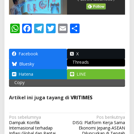
W
F
T
T
E
S
h
ac
el
w
m
h
at
e
e
itt
ai
ar
s
b
gr
er
l
e
Facebook
X
Threads
A
o
a
Bluesky
p
o
m
Hatena
LINE
p
k
Copy
Artikel ini juga tayang di
VRITIMES
N
Pos sebelumnya
Pos berikutnya
Dampak Konflik
DISG: Platform Kerja Sama
a
Internasional terhadap
Ekonomi Jepang-ASEAN
Inflasi Global dan Rantai
Diluncurkan di Tengah