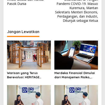
v
Pasok Dunia
Pandemi COVID-19. Masuo
i
Kuremura, Mantan
Sekretaris Menteri Ekonomi,
g
Perdagangan, dan Industri,
a
Ditunjuk sebagai Ketua
s
Jangan Lewatkan
i
p
o
s
Warisan yang Terus
Merdeka Finansial Dimulai
Berevolusi: HERITAGE
dari Manajemen Risiko,
REIMAGINED di ASHTA
Bukan Mengejar Imbal
District 8
Hasil Cepat