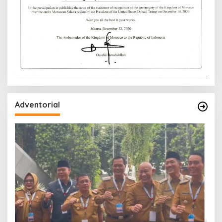
Adventorial
W
P