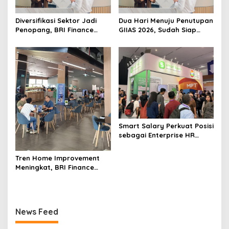
Diversifikasi Sektor Jadi
Dua Hari Menuju Penutupan
Penopang, BRI Finance
GIIAS 2026, Sudah Siap
Optimistis Pembiayaan Alat
Wujudkan Mobil Impian
Berat Berlanjut hingga
Bersama BRI Finance
Akhir 2026
Belum?
Smart Salary Perkuat Posisi
sebagai Enterprise HR
Technology Partner di Asia
Tenggara melalui DTI-Cx
Tren Home Improvement
2026
Meningkat, BRI Finance
Dukung Masyarakat
Wujudkan Hunian Lebih
Nyaman
News Feed