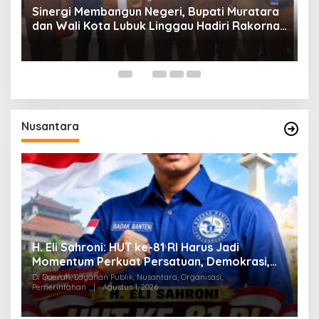
Sinergi Membangun Negeri, Bupati Muratara
dan Wali Kota Lubuk Linggau Hadiri Rakornas
n
2026 Di Sentul,
Nusantara
H. Eli Sahroni: HUT ke-81 RI Harus Jadi
W
Momentum Perkuat Persatuan, Demokrasi,
K
dan Lawan Korupsi
Di Daerah, Layanan Publik, Nusantara, Organisasi,
O
Pemerintahan
|
Agustus 1, 2026
Di
S