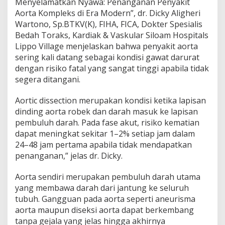
Menyelamatkan Nyawa: Penanganan Penyakit
e
Aorta Kompleks di Era Modern”, dr. Dicky Aligheri
n
Wartono, Sp.BTKV(K), FIHA, FICA, Dokter Spesialis
a
n
Bedah Toraks, Kardiak & Vaskular Siloam Hospitals
g
Lippo Village menjelaskan bahwa penyakit aorta
a
sering kali datang sebagai kondisi gawat darurat
n
dengan risiko fatal yang sangat tinggi apabila tidak
a
n
segera ditangani.
P
e
Aortic dissection merupakan kondisi ketika lapisan
n
dinding aorta robek dan darah masuk ke lapisan
y
pembuluh darah. Pada fase akut, risiko kematian
a
k
dapat meningkat sekitar 1–2% setiap jam dalam
i
24–48 jam pertama apabila tidak mendapatkan
t
penanganan,” jelas dr. Dicky.
A
o
Aorta sendiri merupakan pembuluh darah utama
r
t
yang membawa darah dari jantung ke seluruh
a
tubuh. Gangguan pada aorta seperti aneurisma
K
aorta maupun diseksi aorta dapat berkembang
o
tanpa gejala yang jelas hingga akhirnya
m