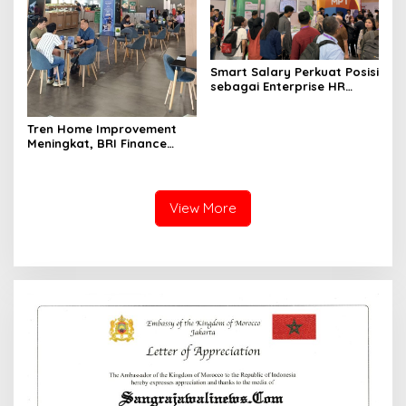
Smart Salary Perkuat Posisi
sebagai Enterprise HR
Technology Partner di Asia
Tenggara melalui DTI-Cx
Tren Home Improvement
2026
Meningkat, BRI Finance
Dukung Masyarakat
Wujudkan Hunian Lebih
Nyaman
View More