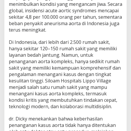
menimbulkan kondisi yang mengancam jiwa. Secara
p
l
global, insidensi acute aortic syndromes mencapai
e
sekitar 4,8 per 100.000 orang per tahun, sementara
k
beban penyakit aneurisma aorta di Indonesia juga
s
terus meningkat.
d
i
E
Di Indonesia, dari lebih dari 2.500 rumah sakit,
r
hanya sekitar 120–150 rumah sakit yang memiliki
a
layanan bedah jantung. Namun, untuk
M
penanganan aorta kompleks, hanya sedikit rumah
o
d
sakit yang memiliki kemampuan komprehensif dan
e
pengalaman menangani kasus dengan tingkat
r
kesulitan tinggi. Siloam Hospitals Lippo Village
n
menjadi salah satu rumah sakit yang mampu
menangani kasus aorta kompleks, termasuk
kondisi kritis yang membutuhkan tindakan cepat,
teknologi modern, dan kolaborasi multidisiplin.
dr. Dicky menekankan bahwa keberhasilan
penanganan kasus aorta tidak hanya ditentukan