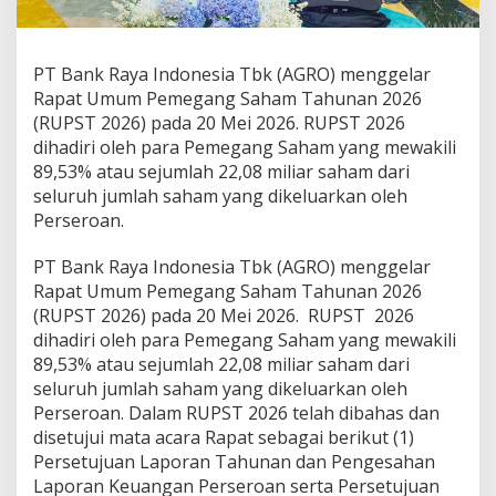
g
e
l
a
PT Bank Raya Indonesia Tbk (AGRO) menggelar
r
Rapat Umum Pemegang Saham Tahunan 2026
R
(RUPST 2026) pada 20 Mei 2026. RUPST 2026
U
dihadiri oleh para Pemegang Saham yang mewakili
P
S
89,53% atau sejumlah 22,08 miliar saham dari
T
seluruh jumlah saham yang dikeluarkan oleh
2
Perseroan.
0
2
PT Bank Raya Indonesia Tbk (AGRO) menggelar
6
Rapat Umum Pemegang Saham Tahunan 2026
(RUPST 2026) pada 20 Mei 2026. RUPST 2026
dihadiri oleh para Pemegang Saham yang mewakili
89,53% atau sejumlah 22,08 miliar saham dari
seluruh jumlah saham yang dikeluarkan oleh
Perseroan. Dalam RUPST 2026 telah dibahas dan
disetujui mata acara Rapat sebagai berikut (1)
Persetujuan Laporan Tahunan dan Pengesahan
Laporan Keuangan Perseroan serta Persetujuan