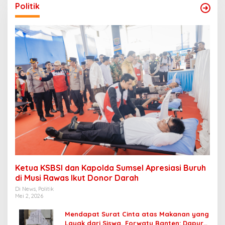
Politik
Ketua KSBSI dan Kapolda Sumsel Apresiasi Buruh
di Musi Rawas Ikut Donor Darah
Di News, Politik
Mei 2, 2026
Mendapat Surat Cinta atas Makanan yang
Layak dari Siswa, Forwatu Banten: Dapur