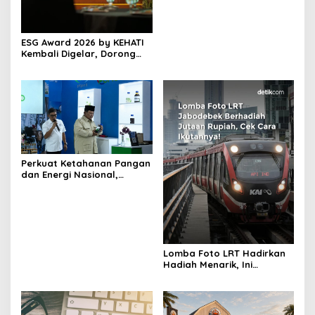
ESG Award 2026 by KEHATI
Kembali Digelar, Dorong
ESG Menjadi Standar Baru
Daya Saing Bisnis Indonesia
Perkuat Ketahanan Pangan
dan Energi Nasional,
Presiden Prabowo Tinjau
Hilirisasi Bioetanol PTPN I
(Persero), Subholding
Perkebunan Nusantara
Lomba Foto LRT Hadirkan
Hadiah Menarik, Ini
Syaratnya