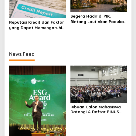
Segera Hadir di PIK,
Bintang Laut Akan Padukan
Reputasi Kredit dan Faktor
Wisata Kuliner, Memancing,
yang Dapat Memengaruhi
dan Ruang Komunitas
Pengajuan Pinjaman
News Feed
Ribuan Calon Mahasiswa
Datangi & Daftar BINUS
University, Wujudkan
Langkah Awal Menuju
Karier Global