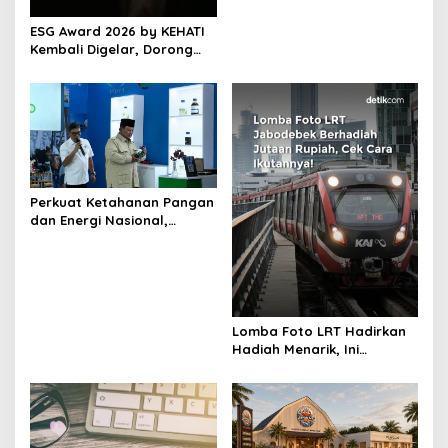
ESG Award 2026 by KEHATI
Kembali Digelar, Dorong
ESG Menjadi Standar Baru
Daya Saing Bisnis Indonesia
Perkuat Ketahanan Pangan
dan Energi Nasional,
Presiden Prabowo Tinjau
Hilirisasi Bioetanol PTPN I
(Persero), Subholding
Perkebunan Nusantara
Lomba Foto LRT Hadirkan
Hadiah Menarik, Ini
Syaratnya