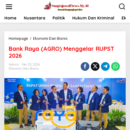
L
e
w
a
Home
Nusantara
Politik
Hukum Dan Kriminal
Eko
t
i
k
Homepage
/
Ekonomi Dan Bisnis
B
e
a
k
Bank Raya (AGRO) Menggelar RUPST
n
o
k
n
2026
R
t
a
e
Admin
Mei 20, 2026
Ekonomi Dan Bisnis
y
n
a
(
A
G
R
O
)
M
e
n
g