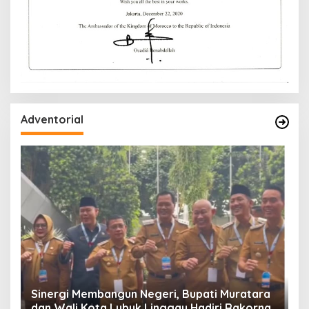
Adventorial
W
P
Sinergi Membangun Negeri, Bupati Muratara
dan Wali Kota Lubuk Linggau Hadiri Rakornas