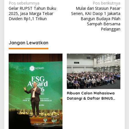
N
Pos sebelumnya
Pos berikutnya
Gelar RUPST Tahun Buku
Mulai dari Stasiun Pasar
a
2025, Jasa Marga Tebar
Senen, KAI Daop 1 Jakarta
v
Dividen Rp1,1 Triliun
Bangun Budaya Pilah
Sampah Bersama
i
Pelanggan
g
Jangan Lewatkan
a
s
i
p
o
s
Ribuan Calon Mahasiswa
Datangi & Daftar BINUS
University, Wujudkan
Langkah Awal Menuju
Karier Global