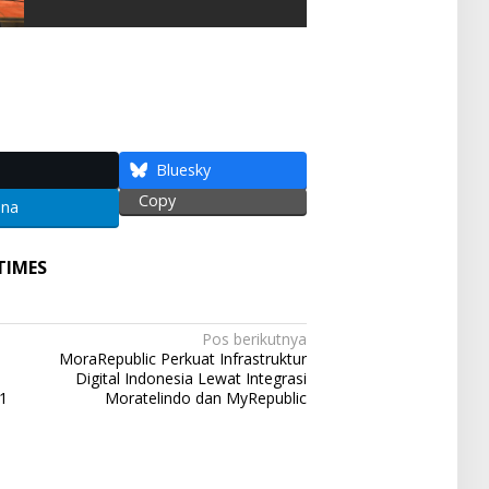
S
h
ar
e
Bluesky
Copy
ena
TIMES
Pos berikutnya
MoraRepublic Perkuat Infrastruktur
Digital Indonesia Lewat Integrasi
1
Moratelindo dan MyRepublic