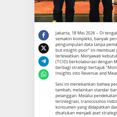
o
n
g
P
e
r
f
Jakarta, 18 Mei 2026 – Di teng
o
semakin kompleks, banyak per
r
pengumpulan data tanpa pemanf
m
a
but insight-poor” ini membuat
B
terlewatkan. Menjawab kebutu
i
(TCID) berkolaborasi dengan 
s
berbagi strategi bertajuk “Mo
n
Insights into Revenue and Meas
i
s
d
Sesi ini menekankan bahwa pers
i
tambah, melainkan standar b
E
pelanggan. Melalui pendekat
r
terintegrasi, transcosmos Ind
a
P
konsumen yang didapatkan dar
e
disatukan menjadi aset strat
r