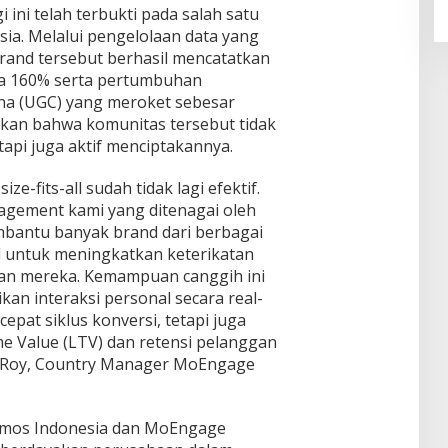
i ini telah terbukti pada salah satu
ia. Melalui pengelolaan data yang
 brand tersebut berhasil mencatatkan
ga 160% serta pertumbuhan
na (UGC) yang meroket sebesar
kan bahwa komunitas tersebut tidak
pi juga aktif menciptakannya.
ze-fits-all sudah tidak lagi efektif.
agement kami yang ditenagai oleh
mbantu banyak brand dari berbagai
al untuk meningkatkan keterikatan
an mereka. Kemampuan canggih ini
n interaksi personal secara real-
epat siklus konversi, tetapi juga
 Value (LTV) dan retensi pelanggan
p Roy, Country Manager MoEngage
cosmos Indonesia dan MoEngage