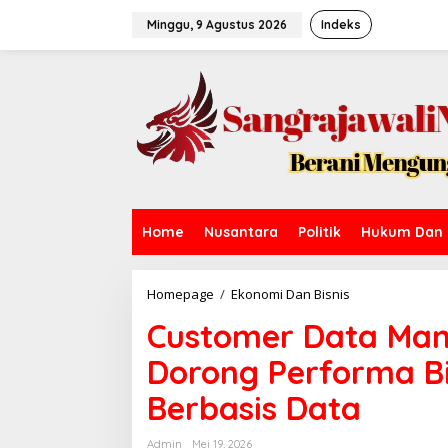
L
e
Minggu, 9 Agustus 2026
Indeks
w
a
t
i
k
e
k
o
n
t
e
Home
Nusantara
Politik
Hukum Dan 
n
Homepage
/
Ekonomi Dan Bisnis
C
u
Customer Data Man
s
t
Dorong Performa Bis
o
m
Berbasis Data
e
r
D
Admin
Mei 19, 2026