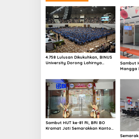
a
s
i
p
o
s
4.758 Lulusan Dikukuhkan, BINUS
University Dorong Lahirnya
Sambut H
Pemimpin Inovatif yang
Mangga 
Berdampak
dengan N
Sambut HUT ke-81 RI, BRI BO
Kramat Jati Semarakkan Kantor
dengan Dekorasi Merah Putih
Semarak 