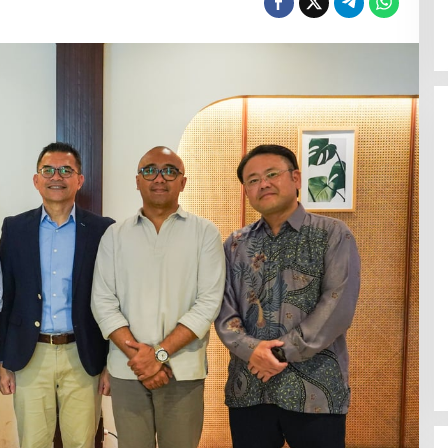
Polsek Celala Gotong Royong
Meunasah dan Pembuatan Sumur
Bor Bantuan Kapolres Aceh
Tengah di Kuyun Uken