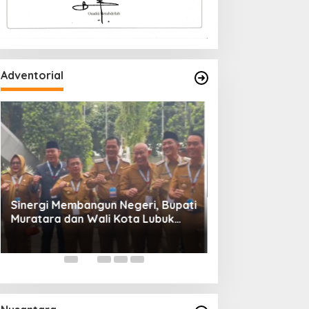
Adventorial
Wali Kota Lubuk L
Rakornas Pemerin
Daerah Tahun 202
Sinergi Membangun Negeri, Bupati
Muratara dan Wali Kota Lubuk
Linggau Hadiri Rakornas 2026 Di
Sentul,