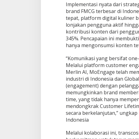
Implementasi nyata dari strateg
brand FMCG terbesar di Indones
tepat, platform digital kuliner
lonjakan pengguna aktif hing
kontribusi konten dari penggu
345%. Pencapaian ini membukti
hanya mengonsumsi konten teta
“Komunikasi yang bersifat one-si
Melalui platform customer eng
Merlin AI, MoEngage telah me
industri di Indonesia dan Glob
(engagement) dengan pelangg
memungkinkan brand memberika
time, yang tidak hanya memperc
mendongkrak Customer Lifetime
secara berkelanjutan,” ungka
Indonesia
Melalui kolaborasi ini, trans