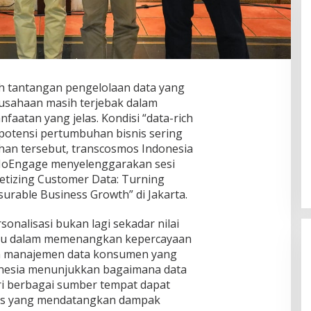
ah tantangan pengelolaan data yang
usahaan masih terjebak dalam
aatan yang jelas. Kondisi “data-rich
ES Terancam UU ITE, Forwatu
 potensi pertumbuhan bisnis sering
Banten Bereaksi Keras: Jangan
han tersebut, transcosmos Indonesia
Bungkam Pelapor!
Di Daerah, Layanan Publik, Nusantara, Organisasi,
MoEngage menyelenggarakan sesi
Pemerintahan, Politik
|
Agustus 7, 2026
netizing Customer Data: Turning
urable Business Growth” di Jakarta.
onalisasi bukan lagi sekadar nilai
aru dalam memenangkan kepercayaan
an manajemen data konsumen yang
onesia menunjukkan bagaimana data
i berbagai sumber tempat dapat
egis yang mendatangkan dampak