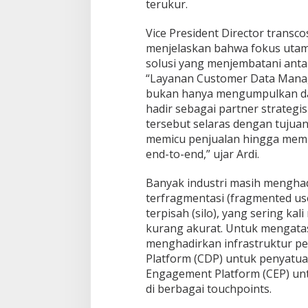
terukur.
s
o
Vice President Director transc
n
a
menjelaskan bahwa fokus uta
l
solusi yang menjembatani antara
i
“Layanan Customer Data Manag
s
bukan hanya mengumpulkan dat
a
s
hadir sebagai partner strategi
i
tersebut selaras dengan tujuan
B
memicu penjualan hingga memp
e
end-to-end,” ujar Ardi.
r
b
a
Banyak industri masih menghad
s
terfragmentasi (fragmented use
i
terpisah (silo), yang sering k
s
kurang akurat. Untuk mengatas
D
menghadirkan infrastruktur p
a
t
Platform (CDP) untuk penyatua
a
Engagement Platform (CEP) unt
di berbagai touchpoints.