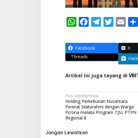
W
F
T
T
E
h
ac
el
w
m
at
e
e
itt
ai
s
b
gr
er
l
Facebook
X
Threads
A
o
a
Hat
p
o
m
Artikel ini juga tayang di
VRI
p
k
N
Pos sebelumnya
Holding Perkebunan Nusantara
a
Pererat Silaturahmi dengan Warga
v
Po’ona melalui Program TJSL PTPN 
Regional 8
i
g
Jangan Lewatkan