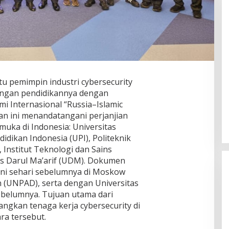
tu pemimpin industri cybersecurity
KETUM DPP PWDPI PIMPIN RAPAT
ungan pendidikannya dengan
PEMBENTUKAN PANITIA HUT KE-4,
i Internasional “Russia–Islamic
BERIKUT SUSUNAN DAN
Di Daerah, Layanan Publik, Nusantara
|
Agustus
n ini menandatangani perjanjian
7, 2026
RANGKAIAN KEGIATANNYA
uka di Indonesia: Universitas
didikan Indonesia (UPI), Politeknik
Institut Teknologi dan Sains
as Darul Ma’arif (UDM). Dokumen
ani sehari sebelumnya di Moskow
n (UNPAD), serta dengan Universitas
belumnya. Tujuan utama dari
ngkan tenaga kerja cybersecurity di
ra tersebut.