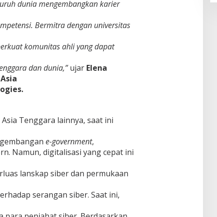
eluruh dunia mengembangkan karier
mpetensi. Bermitra dengan universitas
kuat komunitas ahli yang dapat
enggara dan dunia,”
ujar
Elena
 Asia
ogies.
sia Tenggara lainnya, saat ini
pengembangan
e-government
,
. Namun, digitalisasi yang cepat ini
luas lanskap siber dan permukaan
rhadap serangan siber. Saat ini,
a para penjahat siber. Berdasarkan