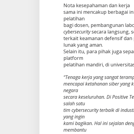
s
Nota kesepahaman dan kerja
i
sama ini mencakup berbagai in
t
pelatihan
a
bagi dosen, pembangunan labo
s
d
cybersecurity
secara langsung, 
i
terkait keamanan defensif da
I
lunak yang aman.
n
Selain itu, para pihak juga s
d
o
platform
n
pelatihan mandiri, di universita
e
s
“Tenaga kerja yang sangat teramp
i
mencapai ketahanan siber yang k
a
u
negara
n
secara keseluruhan. Di Positive 
t
salah satu
u
tim cybersecurity terbaik di ind
k
yang ingin
M
e
kami bagikan. Hal ini sejalan de
l
membantu
a