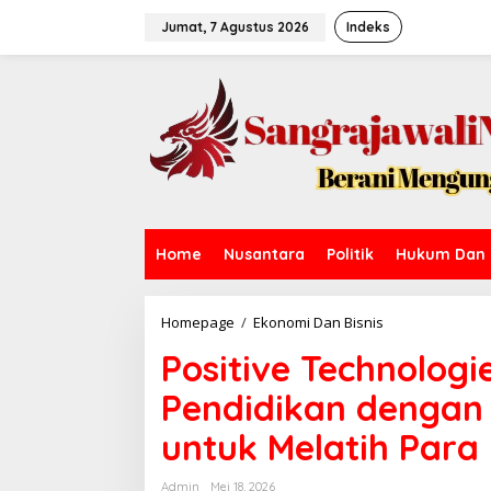
L
e
Jumat, 7 Agustus 2026
Indeks
w
a
t
i
k
e
k
o
n
t
e
Home
Nusantara
Politik
Hukum Dan 
n
Homepage
/
Ekonomi Dan Bisnis
P
o
Positive Technologi
s
i
Pendidikan dengan U
t
i
untuk Melatih Para 
v
e
T
Admin
Mei 18, 2026