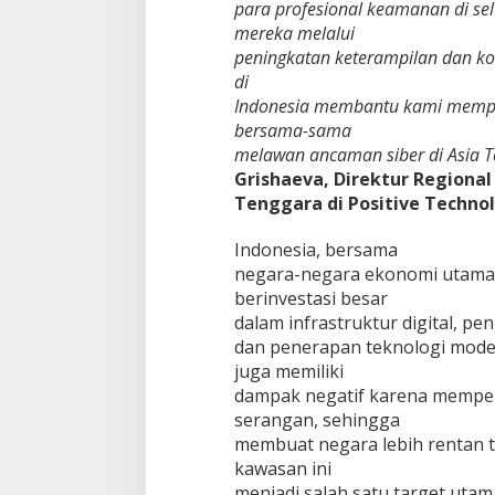
para profesional keamanan di s
t
mereka melalui
i
h
peningkatan keterampilan dan ko
P
di
a
Indonesia membantu kami memper
r
bersama-sama
a
melawan ancaman siber di Asia T
P
r
Grishaeva, Direktur Regional
o
Tenggara di Positive Technol
f
e
Indonesia, bersama
s
negara-negara ekonomi utama A
i
o
berinvestasi besar
n
dalam infrastruktur digital, 
a
dan penerapan teknologi modern
l
juga memiliki
C
y
dampak negatif karena memper
b
serangan, sehingga
e
membuat negara lebih rentan te
r
kawasan ini
s
menjadi salah satu target utam
e