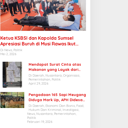
Ketua KSBSI dan Kapolda Sumsel
Apresiasi Buruh di Musi Rawas Ikut
Donor Darah
Di News, Politik
Mei 2, 2026
Mendapat Surat Cinta atas
Makanan yang Layak dari
Siswa, Forwatu Banten: Dapur
Di Daerah, Nusantara, Organisasi,
SPPG Cibungur Pasir patut
Pemerintahan, Politik
April 29, 2026
dijadikan Contoh
Pengadaan 165 Sapi Meugang
Diduga Mark Up, APH Didesak
Audit Anggaran Belanja
Di Daerah, Ekonomi Dan Bisnis, Food,
Pengadaan Sapi Di Dinas
Hukum Dan Kriminal, Investigasi,
News, Nusantara, Pemerintahan,
Pertanian Dan Peternakan
Politik
Bener Meriah
Februari 19, 2026