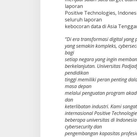
c
laporan
u
Positive Technologies, Indone
r
seluruh laporan
i
kebocoran data di Asia Tenggar
t
y
“Di era transformasi digital yang
yang semakin kompleks, cybersecur
bagi
setiap negara yang ingin memban
berkelanjutan. Universitas Padjad
pendidikan
tinggi memiliki peran penting da
masa depan
melalui penguatan program akademi
dan
keterlibatan industri. Kami san
internasional Positive Technologie
beberapa universitas di Indones
cybersecurity dan
pengembangan kapasitas profesion