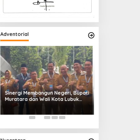
Adventorial
Wali Kota Lubuk 
Rakornas Pemeri
Daerah Tahun 20
Sinergi Membangun Negeri, Bupati
Muratara dan Wali Kota Lubuk
Linggau Hadiri Rakornas 2026 Di
Sentul,