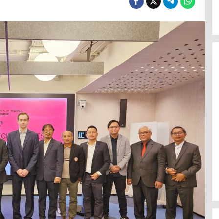
Polsek Celala Gotong Royong
Meunasah dan Pembuatan Sumur
Bor Bantuan Kapolres Aceh
Tengah di Kuyun Uken