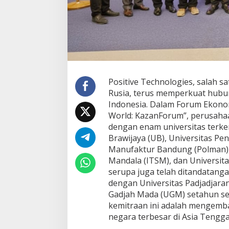
a
s
i
P
e
n
d
i
d
Positive Technologies, salah sa
i
Rusia, terus memperkuat hub
k
Indonesia. Dalam Forum Ekonom
a
World: KazanForum”, perusahaa
n
d
dengan enam universitas terkem
e
Brawijaya (UB), Universitas Pen
n
Manufaktur Bandung (Polman), 
g
Mandala (ITSM), dan Universit
a
n
serupa juga telah ditandatang
U
dengan Universitas Padjadjara
n
Gadjah Mada (UGM) setahun se
i
kemitraan ini adalah mengemba
v
negara terbesar di Asia Tengga
e
r