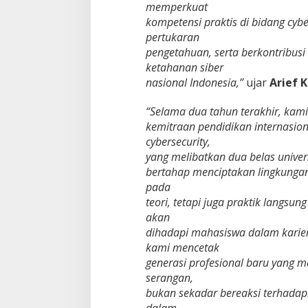
memperkuat
kompetensi praktis di bidang cyb
pertukaran
pengetahuan, serta berkontribus
ketahanan siber
nasional Indonesia,”
ujar
Arief 
“Selama dua tahun terakhir, kam
kemitraan pendidikan internasion
cybersecurity,
yang melibatkan dua belas univers
bertahap menciptakan lingkungan
pada
teori, tetapi juga praktik langsu
akan
dihadapi mahasiswa dalam karie
kami mencetak
generasi profesional baru yang
serangan,
bukan sekadar bereaksi terhadap