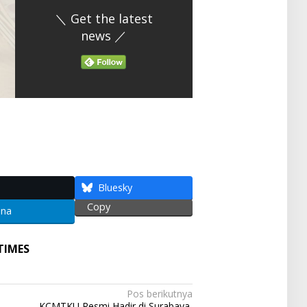
＼ Get the latest
news ／
S
h
ar
e
Bluesky
Copy
ena
TIMES
Pos berikutnya
KCMTKU Resmi Hadir di Surabaya,