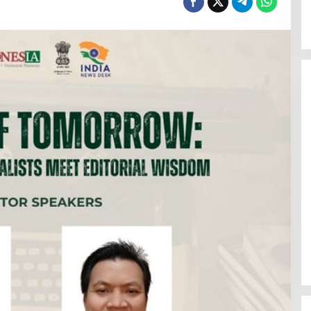
Wali Kota Lubuk Linggau Hadiri
Rakornas Pemerintah Pusat Dan
Daerah Tahun 2026
n Negeri, Bupati
i Kota Lubuk
akornas 2026 Di