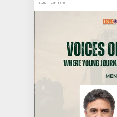
o
Ekonomi Dan Bisnis
m
o
r
r
o
w
S
p
e
c
i
a
l
S
e
Sinergi Membangu
s
s
Muratara dan Wal
Polsek Celala Gotong Royong
i
Linggau Hadiri R
Meunasah dan Pembuatan Sumur
o
Sentul,
Bor Bantuan Kapolres Aceh
n
Tengah di Kuyun Uken
B
a
h
a