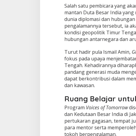
Salah satu pembicara yang akan
mantan Duta Besar India yang
dunia diplomasi dan hubungan 
pengalamannya tersebut, ia a
kondisi geopolitik Timur Teng
hubungan antarnegara dan arus
Turut hadir pula Ismail Amin,
G
fokus pada upaya menjembatani
Tengah. Kehadirannya diharap
pandang generasi muda mengen
dapat berkontribusi dalam m
dan kawasan.
Ruang Belajar untu
Program
Voices of Tomorrow
dis
dan Kedutaan Besar India di Ja
pertukaran gagasan, tempat j
para mentor serta memperoleh w
tokoh berpengalaman.