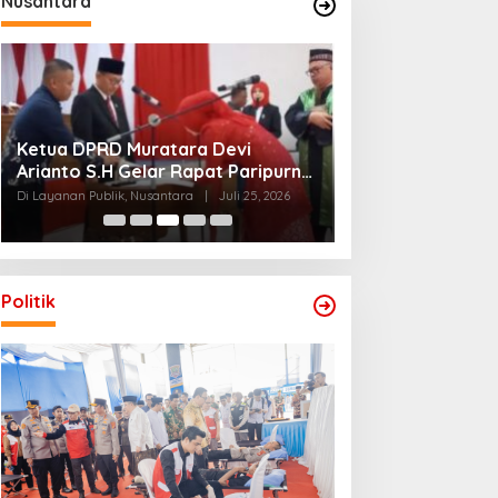
Nusantara
Rapat paripurna DPRD Kab Musi
Kapolres Musi R
Rawas Utara Sukses Gelar
Sabuk Kamtibma
Paripurna Promperda Tahun 2026
Jumat dan Silat
Di Daerah, Layanan Publik, Nusantara,
Di Daerah, Layanan Publ
Pemerintahan
|
Juli 25, 2026
Pemerintahan
|
Juli 2
Muara Beliti Bar
Politik