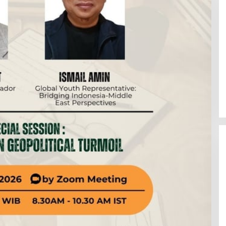
di Bebas Jentik,
Ketua DPRD Muratara Devi
PM Universitas
Arianto S.H Gelar Rapat Paripurna
kan Ovitrap,
tara,
PAW, Tuti Ismalia Resmi Gantikan
, 2026
Di Layanan Publik, Nusantara
|
Juli 25, 2026
Nyamuk, dan
Irwnsyah dari Fraksi PDIP
ADI
Perjuangan