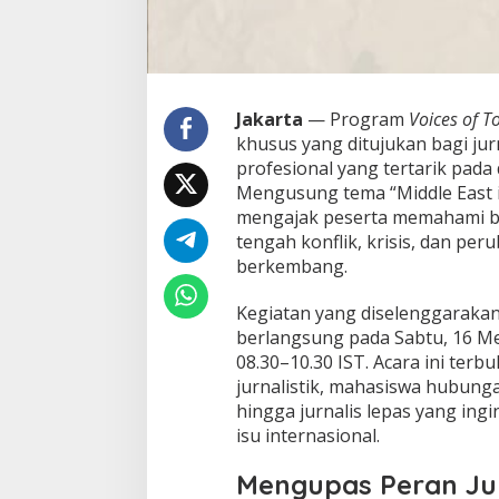
t
a
n
g
a
n
Jakarta
— Program
Voices of 
J
khusus yang ditujukan bagi jur
u
profesional yang tertarik pada 
r
Mengusung tema “Middle East in 
n
a
mengajak peserta memahami ba
l
tengah konflik, krisis, dan per
i
berkembang.
s
m
Kegiatan yang diselenggarakan
e
G
berlangsung pada Sabtu, 16 Me
l
08.30–10.30 IST. Acara ini terb
o
jurnalistik, mahasiswa hubunga
b
hingga jurnalis lepas yang ing
a
isu internasional.
l
Mengupas Peran Jur