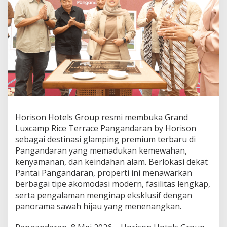
U
X
C
A
M
P
R
I
C
E
T
E
R
Horison Hotels Group resmi membuka Grand
R
Luxcamp Rice Terrace Pangandaran by Horison
A
sebagai destinasi glamping premium terbaru di
C
Pangandaran yang memadukan kemewahan,
E
P
kenyamanan, dan keindahan alam. Berlokasi dekat
A
Pantai Pangandaran, properti ini menawarkan
N
berbagai tipe akomodasi modern, fasilitas lengkap,
G
serta pengalaman menginap eksklusif dengan
A
N
panorama sawah hijau yang menenangkan.
D
A