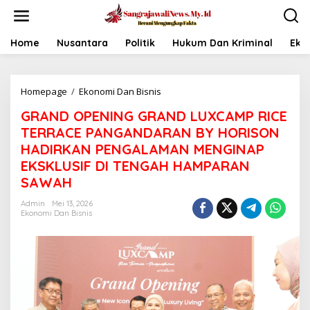
L
e
w
a
Home
Nusantara
Politik
Hukum Dan Kriminal
Eko
t
i
k
Homepage
/
Ekonomi Dan Bisnis
G
e
R
k
GRAND OPENING GRAND LUXCAMP RICE
A
o
N
n
TERRACE PANGANDARAN BY HORISON
D
t
HADIRKAN PENGALAMAN MENGINAP
O
e
EKSKLUSIF DI TENGAH HAMPARAN
P
n
E
SAWAH
N
I
Admin
Mei 13, 2026
Ekonomi Dan Bisnis
N
G
G
R
A
N
D
L