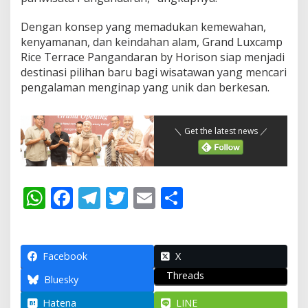
Dengan konsep yang memadukan kemewahan,
kenyamanan, dan keindahan alam, Grand Luxcamp
Rice Terrace Pangandaran by Horison siap menjadi
destinasi pilihan baru bagi wisatawan yang mencari
pengalaman menginap yang unik dan berkesan.
＼ Get the latest news ／
W
F
T
T
E
S
h
ac
el
w
m
h
at
e
e
itt
ai
ar
s
b
gr
er
l
e
Facebook
X
Threads
A
o
a
Bluesky
p
o
m
Hatena
LINE