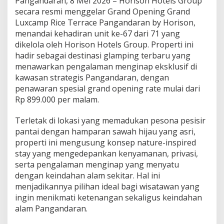
Pangandaran, 8 Mei 2026 – Horison Hotels Group
R
secara resmi menggelar Grand Opening Grand
A
Luxcamp Rice Terrace Pangandaran by Horison,
N
B
menandai kehadiran unit ke-67 dari 71 yang
Y
dikelola oleh Horison Hotels Group. Properti ini
H
hadir sebagai destinasi glamping terbaru yang
O
menawarkan pengalaman menginap eksklusif di
R
kawasan strategis Pangandaran, dengan
I
S
penawaran spesial grand opening rate mulai dari
O
Rp 899.000 per malam.
N
H
Terletak di lokasi yang memadukan pesona pesisir
A
pantai dengan hamparan sawah hijau yang asri,
D
I
properti ini mengusung konsep nature-inspired
R
stay yang mengedepankan kenyamanan, privasi,
K
serta pengalaman menginap yang menyatu
A
dengan keindahan alam sekitar. Hal ini
N
P
menjadikannya pilihan ideal bagi wisatawan yang
E
ingin menikmati ketenangan sekaligus keindahan
N
alam Pangandaran.
G
A