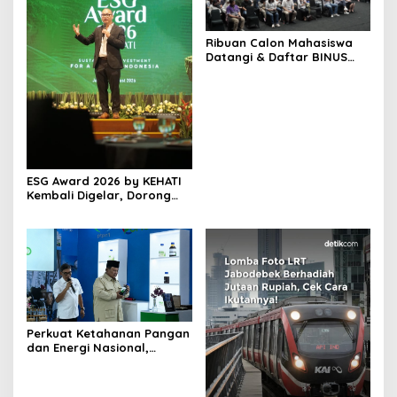
Ribuan Calon Mahasiswa
Datangi & Daftar BINUS
University, Wujudkan
Langkah Awal Menuju
Karier Global
ESG Award 2026 by KEHATI
Kembali Digelar, Dorong
ESG Menjadi Standar Baru
Daya Saing Bisnis Indonesia
Perkuat Ketahanan Pangan
dan Energi Nasional,
Presiden Prabowo Tinjau
Hilirisasi Bioetanol PTPN I
(Persero), Subholding