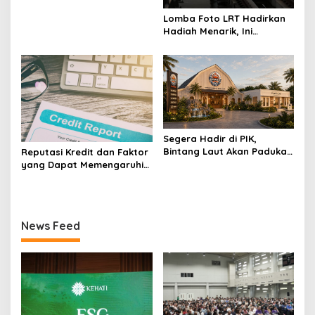
Lomba Foto LRT Hadirkan
Hadiah Menarik, Ini
Syaratnya
Segera Hadir di PIK,
Bintang Laut Akan Padukan
Reputasi Kredit dan Faktor
Wisata Kuliner, Memancing,
yang Dapat Memengaruhi
dan Ruang Komunitas
Pengajuan Pinjaman
News Feed