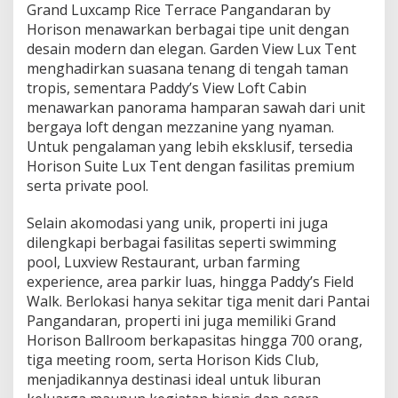
Grand Luxcamp Rice Terrace Pangandaran by
L
A
Horison menawarkan berbagai tipe unit dengan
M
desain modern dan elegan. Garden View Lux Tent
A
menghadirkan suasana tenang di tengah taman
N
tropis, sementara Paddy’s View Loft Cabin
M
menawarkan panorama hamparan sawah dari unit
E
N
bergaya loft dengan mezzanine yang nyaman.
G
Untuk pengalaman yang lebih eksklusif, tersedia
I
Horison Suite Lux Tent dengan fasilitas premium
N
serta private pool.
A
P
E
Selain akomodasi yang unik, properti ini juga
K
dilengkapi berbagai fasilitas seperti swimming
S
pool, Luxview Restaurant, urban farming
K
experience, area parkir luas, hingga Paddy’s Field
L
U
Walk. Berlokasi hanya sekitar tiga menit dari Pantai
S
Pangandaran, properti ini juga memiliki Grand
I
Horison Ballroom berkapasitas hingga 700 orang,
F
tiga meeting room, serta Horison Kids Club,
D
menjadikannya destinasi ideal untuk liburan
I
T