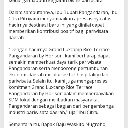
keluarga maupun kegiatan bisnis dan acara.
E
N
Dalam sambutannya, Ibu Bupati Pangandaran, Ibu
G
Citra Pitriyami menyampaikan apresiasinya atas
A
hadirnya destinasi baru ini yang dinilai dapat
H
H
memberikan kontribusi positif bagi pariwisata
A
daerah.
M
P
“Dengan hadirnya Grand Luxcamp Rice Terrace
A
Pangandaran by Horison, kami berharap dapat
R
A
semakin memperkuat daya tarik pariwisata
N
Pangandaran serta mendorong pertumbuhan
S
ekonomi daerah melalui sektor hospitality dan
A
pariwisata. Selain itu, kami juga mengapresiasi
W
A
komitmen Grand Luxcamp Rice Terrace
H
Pangandaran by Horison dalam memberdayakan
SDM lokal dengan melibatkan masyarakat
Pangandaran sebagai bagian dari pengembanga
industri pariwisata daerah,” ujar Ibu Citra.
Sementara itu, Bapak Baju Waskito Nugroho,