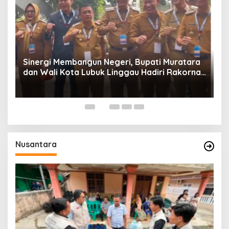
W
P
Sinergi Membangun Negeri, Bupati Muratara
dan Wali Kota Lubuk Linggau Hadiri Rakornas
n
2026 Di Sentul,
Nusantara