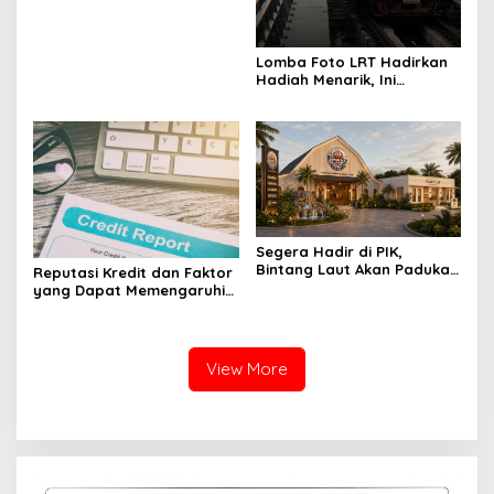
Perkebunan Nusantara
Lomba Foto LRT Hadirkan
Hadiah Menarik, Ini
Syaratnya
Segera Hadir di PIK,
Bintang Laut Akan Padukan
Reputasi Kredit dan Faktor
Wisata Kuliner, Memancing,
yang Dapat Memengaruhi
dan Ruang Komunitas
Pengajuan Pinjaman
View More