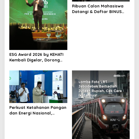
Ribuan Calon Mahasiswa
Datangi & Daftar BINUS
University, Wujudkan
Langkah Awal Menuju
Karier Global
ESG Award 2026 by KEHATI
Kembali Digelar, Dorong
ESG Menjadi Standar Baru
Daya Saing Bisnis Indonesia
Perkuat Ketahanan Pangan
dan Energi Nasional,
Presiden Prabowo Tinjau
Hilirisasi Bioetanol PTPN I
(Persero), Subholding
Perkebunan Nusantara