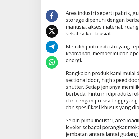
o
c
Area industri seperti pabrik, g
k
storage dipenuhi dengan berbag
L
e
manusia, akses material, ruan
v
sekat-sekat krusial.
e
H. Eli Sahroni: HUT ke-81 RI Harus
Wujudkan Yosodad
l
Jadi Momentum Perkuat
Mahasiswa KKL-PP
Memilih pintu industri yang te
e
Persatuan, Demokrasi, dan Lawan
Malahayati Hadir
Di Daerah, Layanan Publik, Nusantara, Organisasi,
Di Layanan Publik, Nusan
keamanan, mempermudah operas
r
Pemerintahan
|
Agustus 1, 2026
Pemerintahan
|
Juli 27
Korupsi
Spray Pengusir N
d
energi.
SIJENTIK YOSOD
a
l
Rangkaian produk kami mulai dar
a
sectional door, high speed door
m
shutter. Setiap jenisnya memili
I
n
berbeda. Pintu ini diproduksi 
d
dan dengan presisi tinggi yan
u
dan spesifikasi khusus yang di
s
t
Selain pintu industri, area loa
r
i
leveler sebagai perangkat mek
jembatan antara lantai gudang 