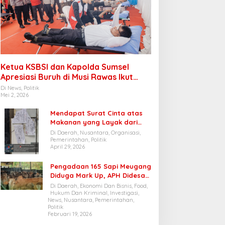
Ketua KSBSI dan Kapolda Sumsel
Apresiasi Buruh di Musi Rawas Ikut
Donor Darah
Di News, Politik
Mei 2, 2026
Mendapat Surat Cinta atas
Makanan yang Layak dari
Siswa, Forwatu Banten: Dapur
Di Daerah, Nusantara, Organisasi,
SPPG Cibungur Pasir patut
Pemerintahan, Politik
April 29, 2026
dijadikan Contoh
Pengadaan 165 Sapi Meugang
Diduga Mark Up, APH Didesak
Audit Anggaran Belanja
Di Daerah, Ekonomi Dan Bisnis, Food,
Pengadaan Sapi Di Dinas
Hukum Dan Kriminal, Investigasi,
News, Nusantara, Pemerintahan,
Pertanian Dan Peternakan
Politik
Bener Meriah
Februari 19, 2026