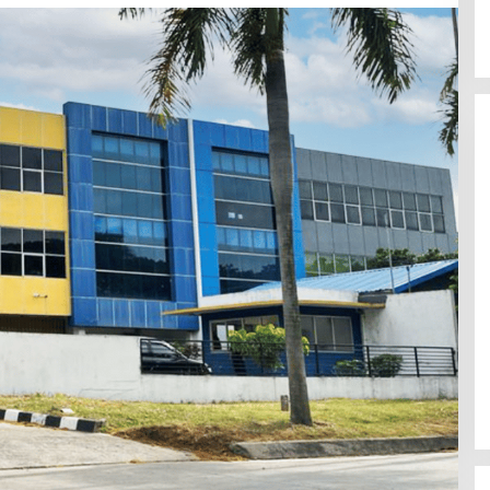
Linggau Hadiri
ntah Pusat Dan
26
Sukseskan Program Asta Cita
Presiden RI, Ikuti Zoom Meeting
Bersama Kapolri, Kapolres Musi
Rawas Bersama Forkompinda
Gelar Panen Jagung Serentak
Kuartal III Di Desa Suro