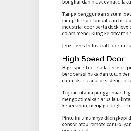
bongkar dan muat dapat dilakuk
Tanpa penggunaan sistem loadin
menjadi lebih lambat dan bisa b
industrial door serta dock leve
dalam mendukung kelancaran 
Jenis-Jenis Industrial Door un
High Speed Door
High speed door adalah jenis p
beroperasi buka dan tutup den
digunakan pada area dengan lal
Tujuan utama penggunaan high
mengoptimalkan arus lalu lint
kebersihan, menjaga tingkat k
Pintu ini umumnya dilengkapi 
sensor atau remote control y
operasional.