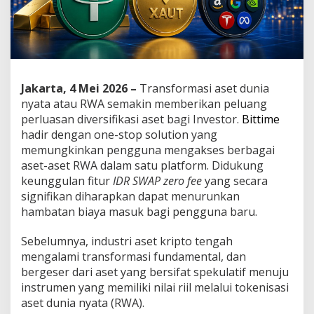
n
:
O
n
e
-
S
Jakarta, 4 Mei 2026 –
Transformasi aset dunia
t
nyata atau RWA semakin memberikan peluang
o
perluasan diversifikasi aset bagi Investor.
Bittime
p
-
hadir dengan one-stop solution yang
S
memungkinkan pengguna mengakses berbagai
o
aset-aset RWA dalam satu platform. Didukung
l
keunggulan fitur
IDR SWAP zero fee
yang secara
u
signifikan diharapkan dapat menurunkan
t
i
hambatan biaya masuk bagi pengguna baru.
o
n
Sebelumnya, industri aset kripto tengah
B
mengalami transformasi fundamental, dan
a
bergeser dari aset yang bersifat spekulatif menuju
g
i
instrumen yang memiliki nilai riil melalui tokenisasi
I
aset dunia nyata (RWA).
n