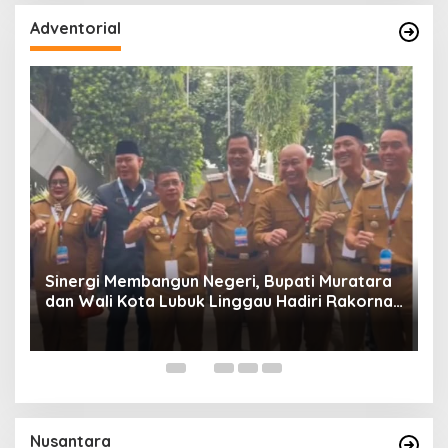
Adventorial
W
P
Sinergi Membangun Negeri, Bupati Muratara
dan Wali Kota Lubuk Linggau Hadiri Rakornas
n
2026 Di Sentul,
Nusantara