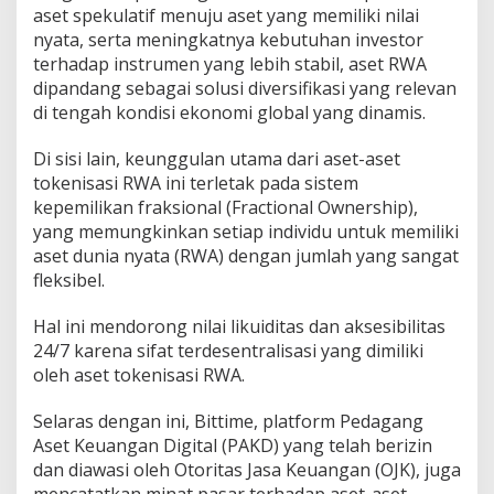
aset spekulatif menuju aset yang memiliki nilai
A
s
nyata, serta meningkatnya kebutuhan investor
s
terhadap instrumen yang lebih stabil, aset RWA
e
dipandang sebagai solusi diversifikasi yang relevan
t
di tengah kondisi ekonomi global yang dinamis.
s
(
R
Di sisi lain, keunggulan utama dari aset-aset
W
tokenisasi RWA ini terletak pada sistem
A
kepemilikan fraksional (Fractional Ownership),
)
yang memungkinkan setiap individu untuk memiliki
aset dunia nyata (RWA) dengan jumlah yang sangat
fleksibel.
Hal ini mendorong nilai likuiditas dan aksesibilitas
24/7 karena sifat terdesentralisasi yang dimiliki
oleh aset tokenisasi RWA.
Selaras dengan ini, Bittime, platform Pedagang
Aset Keuangan Digital (PAKD) yang telah berizin
dan diawasi oleh Otoritas Jasa Keuangan (OJK), juga
mencatatkan minat pasar terhadap aset-aset