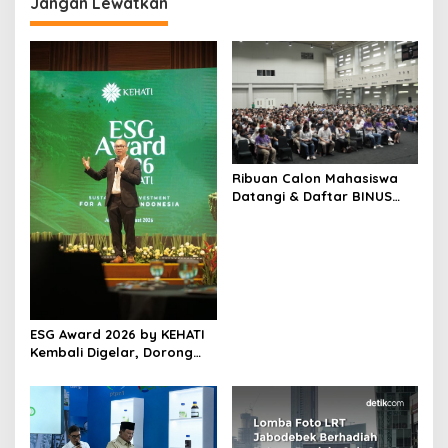
g
Jangan Lewatkan
a
s
i
p
o
s
Ribuan Calon Mahasiswa
Datangi & Daftar BINUS
University, Wujudkan
Langkah Awal Menuju
Karier Global
ESG Award 2026 by KEHATI
Kembali Digelar, Dorong
ESG Menjadi Standar Baru
Daya Saing Bisnis Indonesia