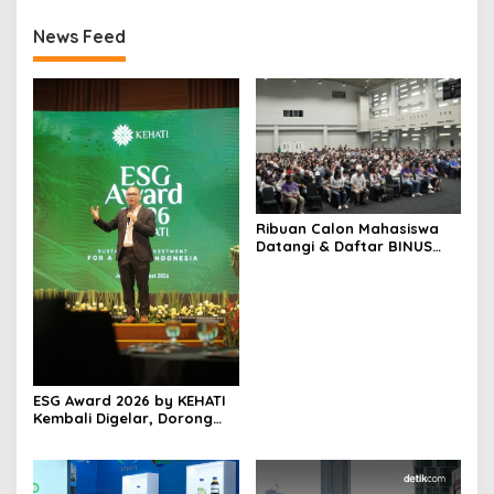
News Feed
Ribuan Calon Mahasiswa
Datangi & Daftar BINUS
University, Wujudkan
Langkah Awal Menuju
Karier Global
ESG Award 2026 by KEHATI
Kembali Digelar, Dorong
ESG Menjadi Standar Baru
Daya Saing Bisnis Indonesia