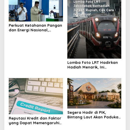
Perkuat Ketahanan Pangan
dan Energi Nasional,
Presiden Prabowo Tinjau
Hilirisasi Bioetanol PTPN I
(Persero), Subholding
Perkebunan Nusantara
Lomba Foto LRT Hadirkan
Hadiah Menarik, Ini
Syaratnya
Segera Hadir di PIK,
Bintang Laut Akan Padukan
Reputasi Kredit dan Faktor
Wisata Kuliner, Memancing,
yang Dapat Memengaruhi
dan Ruang Komunitas
Pengajuan Pinjaman