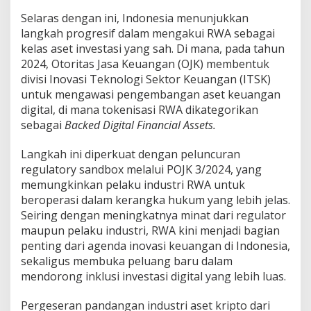
v
Selaras dengan ini, Indonesia menunjukkan
e
langkah progresif dalam mengakui RWA sebagai
s
t
kelas aset investasi yang sah. Di mana, pada tahun
a
2024, Otoritas Jasa Keuangan (OJK) membentuk
s
divisi Inovasi Teknologi Sektor Keuangan (ITSK)
i
untuk mengawasi pengembangan aset keuangan
N
e
digital, di mana tokenisasi RWA dikategorikan
w
sebagai
Backed Digital Financial Assets.
E
r
Langkah ini diperkuat dengan peluncuran
a
regulatory sandbox melalui POJK 3/2024, yang
o
f
memungkinkan pelaku industri RWA untuk
R
beroperasi dalam kerangka hukum yang lebih jelas.
e
Seiring dengan meningkatnya minat dari regulator
a
maupun pelaku industri, RWA kini menjadi bagian
l
penting dari agenda inovasi keuangan di Indonesia,
-
W
sekaligus membuka peluang baru dalam
o
mendorong inklusi investasi digital yang lebih luas.
r
l
Pergeseran pandangan industri aset kripto dari
d