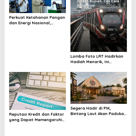
Perkuat Ketahanan Pangan
dan Energi Nasional,
Presiden Prabowo Tinjau
Hilirisasi Bioetanol PTPN I
(Persero), Subholding
Perkebunan Nusantara
Lomba Foto LRT Hadirkan
Hadiah Menarik, Ini
Syaratnya
Segera Hadir di PIK,
Bintang Laut Akan Padukan
Reputasi Kredit dan Faktor
Wisata Kuliner, Memancing,
yang Dapat Memengaruhi
dan Ruang Komunitas
Pengajuan Pinjaman