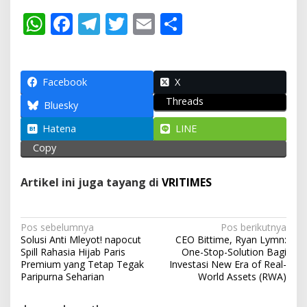
W
F
T
T
E
S
h
ac
el
w
m
h
at
e
e
itt
ai
ar
s
b
gr
er
l
e
Facebook
X
Threads
A
o
a
Bluesky
p
o
m
Hatena
LINE
p
k
Copy
Artikel ini juga tayang di
VRITIMES
N
Pos sebelumnya
Pos berikutnya
Solusi Anti Mleyot! napocut
CEO Bittime, Ryan Lymn:
a
Spill Rahasia Hijab Paris
One-Stop-Solution Bagi
v
Premium yang Tetap Tegak
Investasi New Era of Real-
Paripurna Seharian
World Assets (RWA)
i