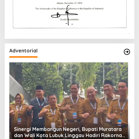
Adventorial
W
P
Sinergi Membangun Negeri, Bupati Muratara
dan Wali Kota Lubuk Linggau Hadiri Rakornas