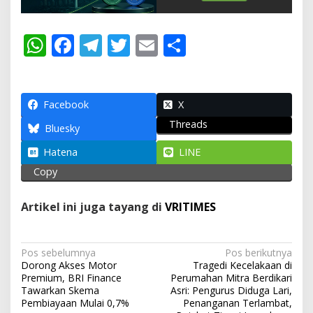
W
F
T
T
E
S
h
ac
el
w
m
h
at
e
e
itt
ai
ar
s
b
gr
er
l
e
Facebook
X
Threads
A
o
a
Bluesky
p
o
m
Hatena
LINE
p
k
Copy
Artikel ini juga tayang di
VRITIMES
N
Pos sebelumnya
Pos berikutnya
Dorong Akses Motor
Tragedi Kecelakaan di
a
Premium, BRI Finance
Perumahan Mitra Berdikari
v
Tawarkan Skema
Asri: Pengurus Diduga Lari,
Pembiayaan Mulai 0,7%
Penanganan Terlambat,