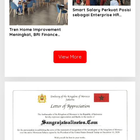
Smart Salary Perkuat Posisi
sebagai Enterprise HR
Technology Partner di Asia
Tenggara melalui DTI-Cx
Tren Home Improvement
2026
Meningkat, BRI Finance
Dukung Masyarakat
Wujudkan Hunian Lebih
Nyaman
View More