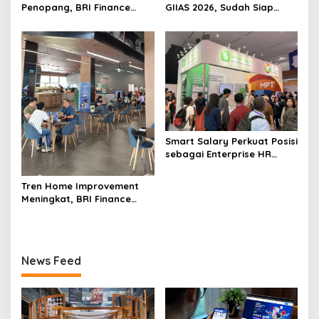
Penopang, BRI Finance
GIIAS 2026, Sudah Siap
Optimistis Pembiayaan Alat
Wujudkan Mobil Impian
Berat Berlanjut hingga
Bersama BRI Finance
Akhir 2026
Belum?
Smart Salary Perkuat Posisi
sebagai Enterprise HR
Technology Partner di Asia
Tenggara melalui DTI-Cx
Tren Home Improvement
2026
Meningkat, BRI Finance
Dukung Masyarakat
Wujudkan Hunian Lebih
Nyaman
News Feed