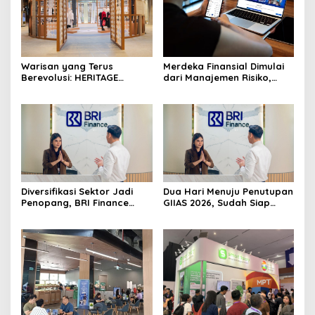
Warisan yang Terus
Merdeka Finansial Dimulai
Berevolusi: HERITAGE
dari Manajemen Risiko,
REIMAGINED di ASHTA
Bukan Mengejar Imbal
District 8
Hasil Cepat
Diversifikasi Sektor Jadi
Dua Hari Menuju Penutupan
Penopang, BRI Finance
GIIAS 2026, Sudah Siap
Optimistis Pembiayaan Alat
Wujudkan Mobil Impian
Berat Berlanjut hingga
Bersama BRI Finance
Akhir 2026
Belum?