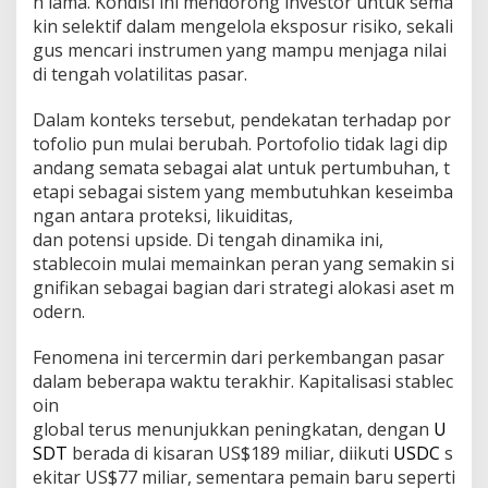
h lama. Kondisi ini mendorong investor untuk sema
n
kin selektif dalam mengelola eksposur risiko, sekali
g
gus mencari instrumen yang mampu menjaga nilai
a
h
di tengah volatilitas pasar.
T
e
Dalam konteks tersebut, pendekatan terhadap por
k
tofolio pun mulai berubah. Portofolio tidak lagi dip
a
andang semata sebagai alat untuk pertumbuhan, t
n
a
etapi sebagai sistem yang membutuhkan keseimba
n
ngan antara proteksi, likuiditas,
R
dan potensi upside. Di tengah dinamika ini,
u
stablecoin mulai memainkan peran yang semakin si
p
gnifikan sebagai bagian dari strategi alokasi aset m
i
a
odern.
h
d
Fenomena ini tercermin dari perkembangan pasar
a
dalam beberapa waktu terakhir. Kapitalisasi stablec
n
oin
K
e
global terus menunjukkan peningkatan, dengan
U
t
SDT
berada di kisaran US$189 miliar, diikuti
USDC
s
i
ekitar US$77 miliar, sementara pemain baru seperti
d