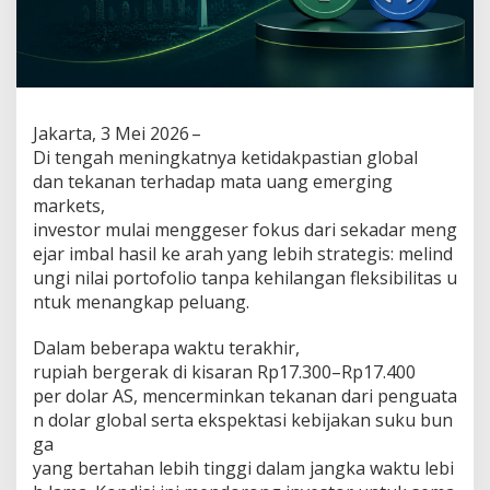
s
a
n
P
r
o
t
Jakarta, 3 Mei 2026 –
e
Di tengah meningkatnya ketidakpastian global
k
dan tekanan terhadap mata uang emerging
s
markets,
i
P
investor mulai menggeser fokus dari sekadar meng
o
ejar imbal hasil ke arah yang lebih strategis: melind
r
ungi nilai portofolio tanpa kehilangan fleksibilitas u
t
ntuk menangkap peluang.
o
f
o
Dalam beberapa waktu terakhir,
l
rupiah bergerak di kisaran Rp17.300–Rp17.400
i
per dolar AS, mencerminkan tekanan dari penguata
o
n dolar global serta ekspektasi kebijakan suku bun
d
ga
i
T
yang bertahan lebih tinggi dalam jangka waktu lebi
e