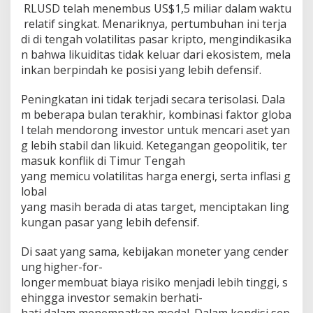
RLUSD telah menembus US$1,5 miliar dalam waktu
a
k
relatif singkat. Menariknya, pertumbuhan ini terja
p
di di tengah volatilitas pasar kripto, mengindikasika
a
n bahwa likuiditas tidak keluar dari ekosistem, mela
s
inkan berpindah ke posisi yang lebih defensif.
t
i
a
Peningkatan ini tidak terjadi secara terisolasi. Dala
n
m beberapa bulan terakhir, kombinasi faktor globa
G
l telah mendorong investor untuk mencari aset yan
l
g lebih stabil dan likuid. Ketegangan geopolitik, ter
o
masuk konflik di Timur Tengah
b
a
yang memicu volatilitas harga energi, serta inflasi g
l
lobal
yang masih berada di atas target, menciptakan ling
kungan pasar yang lebih defensif.
Di saat yang sama, kebijakan moneter yang cender
ung higher-for-
longer membuat biaya risiko menjadi lebih tinggi, s
ehingga investor semakin berhati-