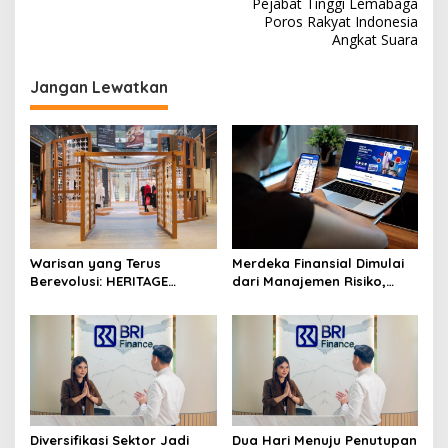
i
Pejabat Tinggi Lemabaga
Poros Rakyat Indonesia
g
Angkat Suara
a
s
Jangan Lewatkan
i
p
o
s
Warisan yang Terus
Merdeka Finansial Dimulai
Berevolusi: HERITAGE
dari Manajemen Risiko,
REIMAGINED di ASHTA
Bukan Mengejar Imbal
District 8
Hasil Cepat
Diversifikasi Sektor Jadi
Dua Hari Menuju Penutupan