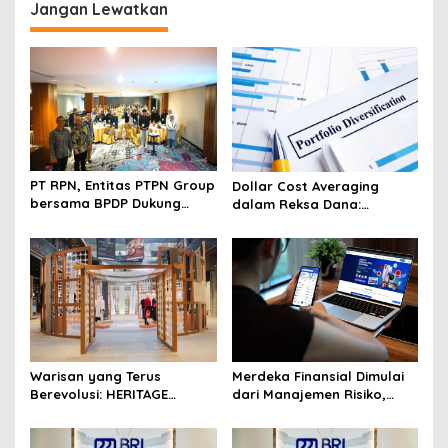
Jangan Lewatkan
a
s
i
p
o
s
PT RPN, Entitas PTPN Group
Dollar Cost Averaging
bersama BPDP Dukung
dalam Reksa Dana:
Pengembangan UMKM
Strategi Investasi Bertahap
melalui Workshop Pangan
untuk Pemula
Sehat Berbasis Minyak
Sawit
Warisan yang Terus
Merdeka Finansial Dimulai
Berevolusi: HERITAGE
dari Manajemen Risiko,
REIMAGINED di ASHTA
Bukan Mengejar Imbal
District 8
Hasil Cepat