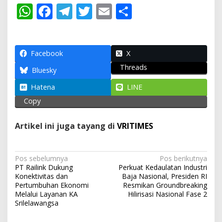
W
F
T
T
E
S
h
ac
el
w
m
h
at
e
e
itt
ai
ar
s
b
gr
er
l
e
Facebook
X
Threads
A
o
a
Bluesky
p
o
m
Hatena
LINE
p
k
Copy
Artikel ini juga tayang di
VRITIMES
N
Pos sebelumnya
Pos berikutnya
PT Railink Dukung
Perkuat Kedaulatan Industri
a
Konektivitas dan
Baja Nasional, Presiden RI
v
Pertumbuhan Ekonomi
Resmikan Groundbreaking
Melalui Layanan KA
Hilirisasi Nasional Fase 2
i
Srilelawangsa
g