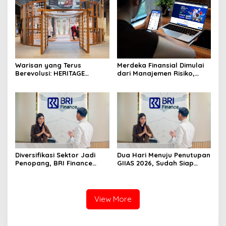
Sehat Berbasis Minyak
Sawit
Warisan yang Terus
Merdeka Finansial Dimulai
Berevolusi: HERITAGE
dari Manajemen Risiko,
REIMAGINED di ASHTA
Bukan Mengejar Imbal
District 8
Hasil Cepat
Diversifikasi Sektor Jadi
Dua Hari Menuju Penutupan
Penopang, BRI Finance
GIIAS 2026, Sudah Siap
Optimistis Pembiayaan Alat
Wujudkan Mobil Impian
Berat Berlanjut hingga
Bersama BRI Finance
Akhir 2026
Belum?
View More