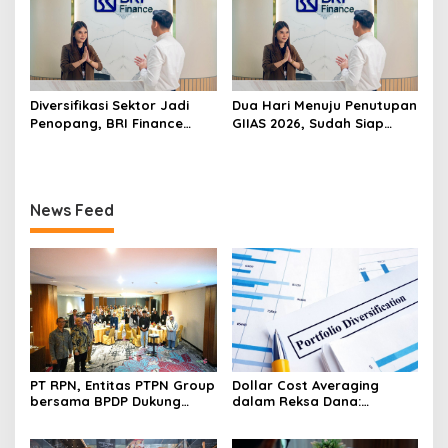
Diversifikasi Sektor Jadi
Dua Hari Menuju Penutupan
Penopang, BRI Finance
GIIAS 2026, Sudah Siap
Optimistis Pembiayaan Alat
Wujudkan Mobil Impian
Berat Berlanjut hingga
Bersama BRI Finance
Akhir 2026
Belum?
News Feed
PT RPN, Entitas PTPN Group
Dollar Cost Averaging
bersama BPDP Dukung
dalam Reksa Dana:
Pengembangan UMKM
Strategi Investasi Bertahap
melalui Workshop Pangan
untuk Pemula