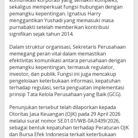
a
sekaligus memperkuat fungsi hubungan dengan
t
pemangku kepentingan. Ignatius Harry
K
menggantikan Yushadi yang memasuki masa
i
n
purnabakti setelah memberikan kontribusi
e
signifikan sejak tahun 2014.
r
j
Dalam struktur organisasi, Sekretaris Perusahaan
a
memegang peran vital dalam memastikan
S
o
efektivitas komunikasi antara perusahaan dengan
l
pemangku kepentingan, termasuk regulator,
i
investor, dan publik. Fungsi ini juga mencakup
d
pengelolaan keterbukaan informasi, kepatuhan
d
i
terhadap regulasi, serta penguatan implementasi
K
prinsip Tata Kelola Perusahaan yang Baik (GCG).
u
a
Penunjukan tersebut telah dilaporkan kepada
r
Otoritas Jasa Keuangan (OJK) pada 29 April 2026
t
a
melalui surat nomor SE.01.01/WB-0A.0439/2026,
l
sebagai bentuk kepatuhan terhadap Peraturan OJK
I
dan Bursa Efek Indonesia terkait keterbukaan
2