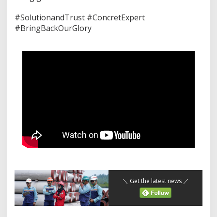
#SolutionandTrust #ConcretExpert
#BringBackOurGlory
＼ Get the latest news ／