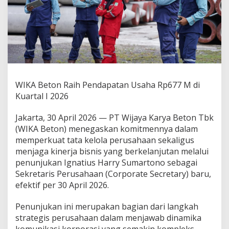
r
e
t
a
r
i
s
P
e
WIKA Beton Raih Pendapatan Usaha Rp677 M di
r
Kuartal I 2026
u
s
a
Jakarta, 30 April 2026 — PT Wijaya Karya Beton Tbk
h
(WIKA Beton) menegaskan komitmennya dalam
a
memperkuat tata kelola perusahaan sekaligus
a
menjaga kinerja bisnis yang berkelanjutan melalui
n
B
penunjukan Ignatius Harry Sumartono sebagai
a
Sekretaris Perusahaan (Corporate Secretary) baru,
r
efektif per 30 April 2026.
u
,
Penunjukan ini merupakan bagian dari langkah
C
a
strategis perusahaan dalam menjawab dinamika
t
komunikasi korporasi yang semakin kompleks,