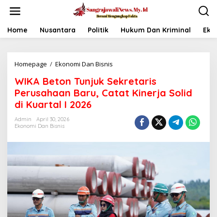
L
e
w
a
Home
Nusantara
Politik
Hukum Dan Kriminal
Eko
t
i
k
Homepage
/
Ekonomi Dan Bisnis
W
e
I
k
WIKA Beton Tunjuk Sekretaris
K
o
A
n
Perusahaan Baru, Catat Kinerja Solid
B
t
di Kuartal I 2026
e
e
t
n
Admin
April 30, 2026
o
Ekonomi Dan Bisnis
n
T
u
n
j
u
k
S
e
k