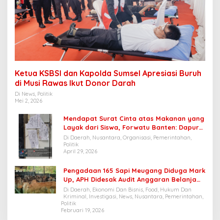
Ketua KSBSI dan Kapolda Sumsel Apresiasi Buruh
di Musi Rawas Ikut Donor Darah
Di News, Politik
Mei 2, 2026
Mendapat Surat Cinta atas Makanan yang
Layak dari Siswa, Forwatu Banten: Dapur
SPPG Cibungur Pasir patut dijadikan
Di Daerah, Nusantara, Organisasi, Pemerintahan,
Contoh
Politik
April 29, 2026
Pengadaan 165 Sapi Meugang Diduga Mark
Up, APH Didesak Audit Anggaran Belanja
Pengadaan Sapi Di Dinas Pertanian Dan
Di Daerah, Ekonomi Dan Bisnis, Food, Hukum Dan
Peternakan Bener Meriah
Kriminal, Investigasi, News, Nusantara, Pemerintahan,
Politik
Februari 19, 2026