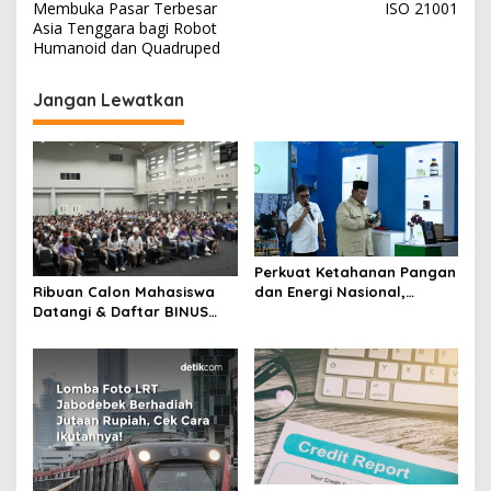
Membuka Pasar Terbesar
ISO 21001
i
Asia Tenggara bagi Robot
Humanoid dan Quadruped
g
a
Jangan Lewatkan
s
i
p
o
s
Perkuat Ketahanan Pangan
dan Energi Nasional,
Ribuan Calon Mahasiswa
Presiden Prabowo Tinjau
Datangi & Daftar BINUS
Hilirisasi Bioetanol PTPN I
University, Wujudkan
(Persero), Subholding
Langkah Awal Menuju
Perkebunan Nusantara
Karier Global