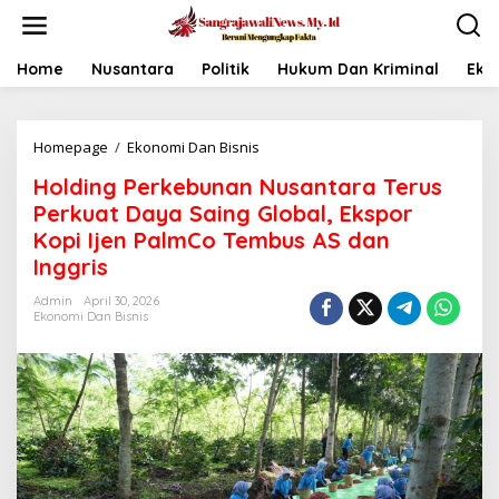
L
e
w
a
Home
Nusantara
Politik
Hukum Dan Kriminal
Eko
t
i
k
Homepage
/
Ekonomi Dan Bisnis
H
e
o
k
Holding Perkebunan Nusantara Terus
l
o
d
n
Perkuat Daya Saing Global, Ekspor
i
t
Kopi Ijen PalmCo Tembus AS dan
n
e
Inggris
g
n
P
Admin
April 30, 2026
e
Ekonomi Dan Bisnis
r
k
e
b
u
n
a
n
N