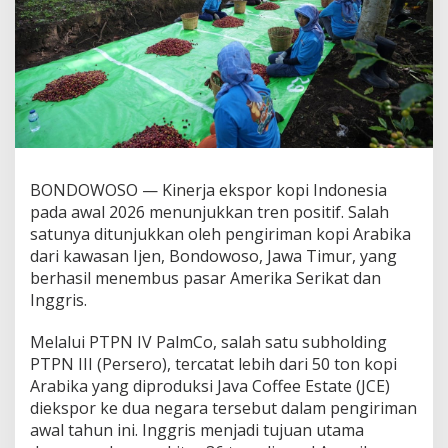
u
s
a
n
t
a
r
a
T
e
BONDOWOSO — Kinerja ekspor kopi Indonesia
r
u
pada awal 2026 menunjukkan tren positif. Salah
s
satunya ditunjukkan oleh pengiriman kopi Arabika
P
dari kawasan Ijen, Bondowoso, Jawa Timur, yang
e
berhasil menembus pasar Amerika Serikat dan
r
k
Inggris.
u
a
Melalui PTPN IV PalmCo, salah satu subholding
t
PTPN III (Persero), tercatat lebih dari 50 ton kopi
D
Arabika yang diproduksi Java Coffee Estate (JCE)
a
y
diekspor ke dua negara tersebut dalam pengiriman
a
awal tahun ini. Inggris menjadi tujuan utama
S