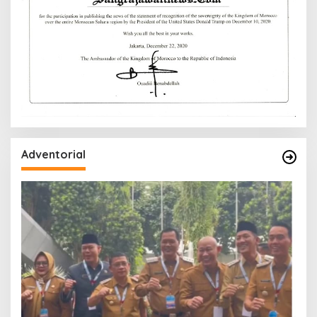
Adventorial
W
P