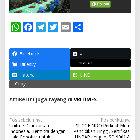
W
F
T
T
E
S
h
ac
el
w
m
h
at
e
e
itt
ai
ar
s
b
gr
er
l
e
Facebook
X
Threads
A
o
a
Bluesky
p
o
m
Hatena
LINE
p
k
Copy
Artikel ini juga tayang di
VRITIMES
N
Pos sebelumnya
Pos berikutnya
Unitree Diluncurkan di
SUCOFINDO Perkuat Mutu
a
Indonesia, Bermitra dengan
Pendidikan Tinggi, Sertifikasi
v
Halo Robotics untuk
UNPAR dengan ISO 9001 &