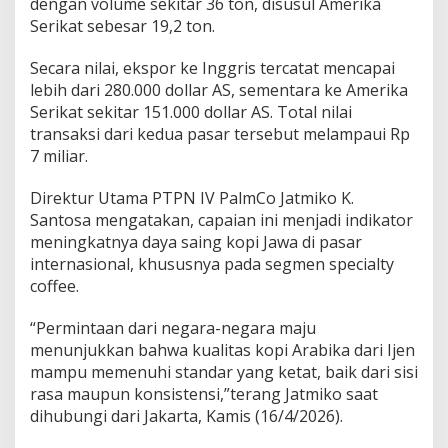
dengan volume sekitar 36 ton, disusul Amerika
a
Serikat sebesar 19,2 ton.
i
n
g
Secara nilai, ekspor ke Inggris tercatat mencapai
G
lebih dari 280.000 dollar AS, sementara ke Amerika
l
Serikat sekitar 151.000 dollar AS. Total nilai
o
transaksi dari kedua pasar tersebut melampaui Rp
b
7 miliar.
a
l
,
Direktur Utama PTPN IV PalmCo Jatmiko K.
E
Santosa mengatakan, capaian ini menjadi indikator
k
meningkatnya daya saing kopi Jawa di pasar
s
internasional, khususnya pada segmen specialty
p
o
coffee.
r
K
“Permintaan dari negara-negara maju
o
menunjukkan bahwa kualitas kopi Arabika dari Ijen
p
mampu memenuhi standar yang ketat, baik dari sisi
i
I
rasa maupun konsistensi,”terang Jatmiko saat
j
dihubungi dari Jakarta, Kamis (16/4/2026).
e
n