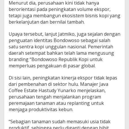
Menurut dia, perusahaan kini tidak hanya
P
berorientasi pada peningkatan volume ekspor,
a
l
tetapi juga membangun ekosistem bisnis kopi yang
m
berkelanjutan dan bernilai tambah.
C
o
Upaya tersebut, lanjut Jatmiko, juga sejalan dengan
T
penguatan identitas Bondowoso sebagai salah
e
m
satu sentra kopi unggulan nasional. Pemerintah
b
daerah setempat bahkan telah lama mengusung
u
branding “Bondowoso Republik Kopi untuk
s
memperluas pengakuan di pasar global.
A
S
d
Di sisi lain, peningkatan kinerja ekspor tidak lepas
a
dari pembenahan di sektor hulu. Manajer Java
n
Coffee Estate Hastudy Yunarko menjelaskan,
I
perusahaan tengah menjalankan program
n
g
peremajaan tanaman atau replanting untuk
g
menjaga produktivitas kebun.
r
i
“Sebagian tanaman sudah memasuki usia tidak
s
produktif, sehingga perlu diganti dengan bibit