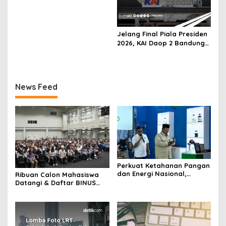
Jelang Final Piala Presiden
2026, KAI Daop 2 Bandung
Imbau Pelanggan Datang
Lebih Awal ke Stasiun
News Feed
Perkuat Ketahanan Pangan
dan Energi Nasional,
Ribuan Calon Mahasiswa
Presiden Prabowo Tinjau
Datangi & Daftar BINUS
Hilirisasi Bioetanol PTPN I
University, Wujudkan
(Persero), Subholding
Langkah Awal Menuju
Perkebunan Nusantara
Karier Global