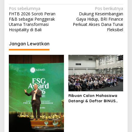
N
Pos sebelumnya
Pos berikutnya
FHTB 2026 Soroti Peran
Dukung Keseimbangan
a
F&B sebagai Penggerak
Gaya Hidup, BRI Finance
v
Utama Transformasi
Perkuat Akses Dana Tunai
Hospitality di Bali
Fleksibel
i
g
Jangan Lewatkan
a
s
i
p
o
s
Ribuan Calon Mahasiswa
Datangi & Daftar BINUS
University, Wujudkan
Langkah Awal Menuju
Karier Global