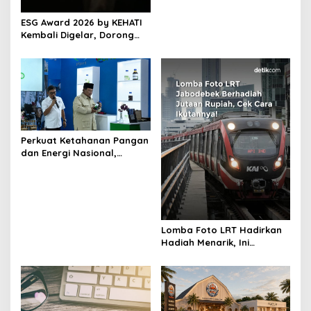
ESG Award 2026 by KEHATI
Kembali Digelar, Dorong
ESG Menjadi Standar Baru
Daya Saing Bisnis Indonesia
Perkuat Ketahanan Pangan
dan Energi Nasional,
Presiden Prabowo Tinjau
Hilirisasi Bioetanol PTPN I
(Persero), Subholding
Perkebunan Nusantara
Lomba Foto LRT Hadirkan
Hadiah Menarik, Ini
Syaratnya