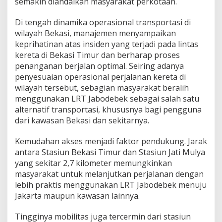
semakin diandalkan masyarakat perkotaan.
n
a
Di tengah dinamika operasional transportasi di
t
i
wilayah Bekasi, manajemen menyampaikan
f
keprihatinan atas insiden yang terjadi pada lintas
M
kereta di Bekasi Timur dan berharap proses
o
penanganan berjalan optimal. Seiring adanya
b
penyesuaian operasional perjalanan kereta di
i
l
wilayah tersebut, sebagian masyarakat beralih
i
menggunakan LRT Jabodebek sebagai salah satu
t
alternatif transportasi, khususnya bagi pengguna
a
dari kawasan Bekasi dan sekitarnya.
s
d
i
Kemudahan akses menjadi faktor pendukung. Jarak
T
antara Stasiun Bekasi Timur dan Stasiun Jati Mulya
e
yang sekitar 2,7 kilometer memungkinkan
n
masyarakat untuk melanjutkan perjalanan dengan
g
a
lebih praktis menggunakan LRT Jabodebek menuju
h
Jakarta maupun kawasan lainnya.
P
e
Tingginya mobilitas juga tercermin dari stasiun
n