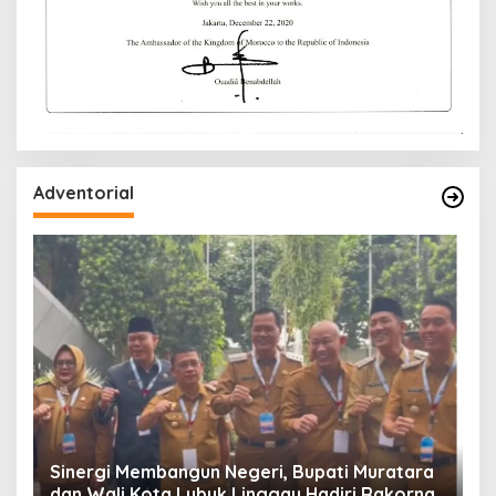
Adventorial
W
P
Sinergi Membangun Negeri, Bupati Muratara
dan Wali Kota Lubuk Linggau Hadiri Rakornas