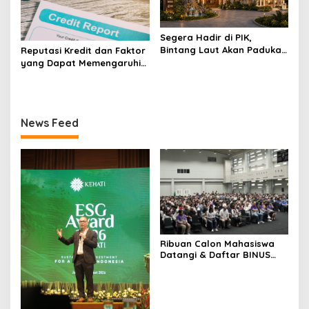
Segera Hadir di PIK,
Bintang Laut Akan Padukan
Reputasi Kredit dan Faktor
Wisata Kuliner, Memancing,
yang Dapat Memengaruhi
dan Ruang Komunitas
Pengajuan Pinjaman
News Feed
Ribuan Calon Mahasiswa
Datangi & Daftar BINUS
University, Wujudkan
Langkah Awal Menuju
Karier Global