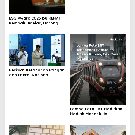
ESG Award 2026 by KEHATI
Kembali Digelar, Dorong
ESG Menjadi Standar Baru
Daya Saing Bisnis Indonesia
Perkuat Ketahanan Pangan
dan Energi Nasional,
Presiden Prabowo Tinjau
Hilirisasi Bioetanol PTPN I
(Persero), Subholding
Perkebunan Nusantara
Lomba Foto LRT Hadirkan
Hadiah Menarik, Ini
Syaratnya