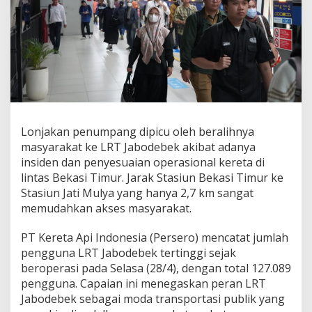
e
k
T
e
m
b
u
s
1
2
Lonjakan penumpang dipicu oleh beralihnya
7
R
masyarakat ke LRT Jabodebek akibat adanya
i
insiden dan penyesuaian operasional kereta di
b
lintas Bekasi Timur. Jarak Stasiun Bekasi Timur ke
u
Stasiun Jati Mulya yang hanya 2,7 km sangat
,
J
memudahkan akses masyarakat.
a
d
PT Kereta Api Indonesia (Persero) mencatat jumlah
i
pengguna LRT Jabodebek tertinggi sejak
A
beroperasi pada Selasa (28/4), dengan total 127.089
l
t
pengguna. Capaian ini menegaskan peran LRT
e
Jabodebek sebagai moda transportasi publik yang
r