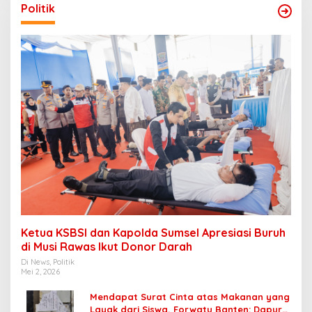
Politik
Ketua KSBSI dan Kapolda Sumsel Apresiasi Buruh
di Musi Rawas Ikut Donor Darah
Di News, Politik
Mei 2, 2026
Mendapat Surat Cinta atas Makanan yang
Layak dari Siswa, Forwatu Banten: Dapur