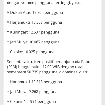
dengan volume pengguna tertinggi, yaitu:
y
e
s
* Dukuh Atas: 18.764 pengguna
u
a
* Harjamukti: 13.308 pengguna
i
a
* Kuningan: 12.597 pengguna
n
O
p
* Jati Mulya: 10.067 pengguna
e
r
* Cikoko: 10.025 pengguna
a
s
Sementara itu, tren positif berlanjut pada Rabu
i
o
(29/4) hingga pukul 12.00 WIB dengan total
n
sementara 50.735 pengguna, didominasi oleh:
a
l
* Harjamukti: 10.313 pengguna
B
e
* Jati Mulya: 7.268 pengguna
k
a
s
* Cikunir 1: 4.991 pengguna
i