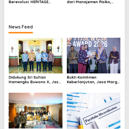
Berevolusi: HERITAGE
dari Manajemen Risiko,
REIMAGINED di ASHTA
Bukan Mengejar Imbal
District 8
Hasil Cepat
News Feed
Didukung Sri Sultan
Bukti Komitmen
Hamengku Buwono X, Jasa
Keberlanjutan, Jasa Marga
Marga Percepat
Raih Predikat Gold pada
Pengembangan Akses
6th TJSL & CSR Award 2026
Bokoharjo Tol Jogja-Solo
untuk Dukung Konektivitas
DIY