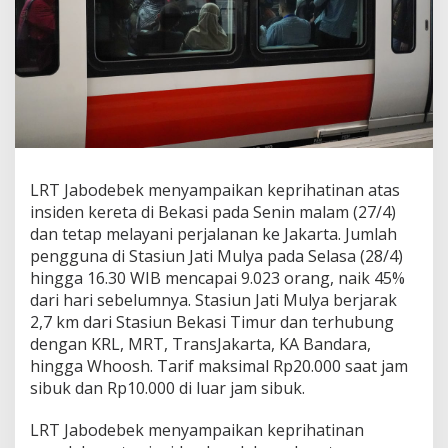
M
o
b
i
l
i
t
a
s
M
LRT Jabodebek menyampaikan keprihatinan atas
a
s
insiden kereta di Bekasi pada Senin malam (27/4)
y
dan tetap melayani perjalanan ke Jakarta. Jumlah
a
pengguna di Stasiun Jati Mulya pada Selasa (28/4)
r
hingga 16.30 WIB mencapai 9.023 orang, naik 45%
a
k
dari hari sebelumnya. Stasiun Jati Mulya berjarak
a
2,7 km dari Stasiun Bekasi Timur dan terhubung
t
dengan KRL, MRT, TransJakarta, KA Bandara,
S
hingga Whoosh. Tarif maksimal Rp20.000 saat jam
e
sibuk dan Rp10.000 di luar jam sibuk.
l
a
m
LRT Jabodebek menyampaikan keprihatinan
a