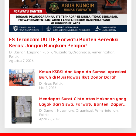
ES Terancam UU ITE, Forwatu Banten Bereaksi
Keras: Jangan Bungkam Pelapor!
Di Daerah, Layanan Publik, Nusantara, Organisasi, Pemerintahan,
Politik
Agustus 7, 2026
Ketua KSBSI dan Kapolda Sumsel Apresiasi
Buruh di Musi Rawas Ikut Donor Darah
Di News, Politik
Mei 2, 2026
Mendapat Surat Cinta atas Makanan yang
Layak dari Siswa, Forwatu Banten: Dapur
SPPG Cibungur Pasir patut dijadikan
Di Daerah, Nusantara, Organisasi, Pemerintahan,
Contoh
Politik
April 29, 2026