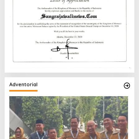
Adventorial
W
P