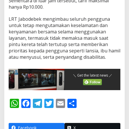
Sementara di luar jam tersebut, tarif maksimal
hanya Rp10.000.
LRT Jabodebek mengimbau seluruh pengguna
untuk tetap mengutamakan keselamatan dan
kenyamanan bersama selama menggunakan
layanan, termasuk tidak memaksa masuk saat
pintu kereta telah tertutup serta memberikan
prioritas kepada pengguna seperti lansia, ibu hamil
atau menyusui, serta penyandang disabilitas.
＼ Get the latest news ／
W
F
T
T
E
S
h
ac
el
w
m
h
at
e
e
itt
ai
ar
Facebook
X