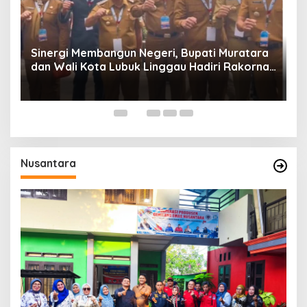
Sinergi Membangun Negeri, Bupati Muratara
dan Wali Kota Lubuk Linggau Hadiri Rakornas
n
2026 Di Sentul,
Nusantara
H.
M