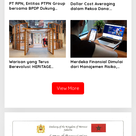
PT RPN, Entitas PTPN Group
Dollar Cost Averaging
bersama BPDP Dukung
dalam Reksa Dana:
Pengembangan UMKM
Strategi Investasi Bertahap
melalui Workshop Pangan
untuk Pemula
Sehat Berbasis Minyak
Sawit
Warisan yang Terus
Merdeka Finansial Dimulai
Berevolusi: HERITAGE
dari Manajemen Risiko,
REIMAGINED di ASHTA
Bukan Mengejar Imbal
District 8
Hasil Cepat
View More