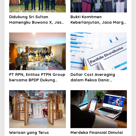
o
s
Didukung Sri Sultan
Bukti Komitmen
Hamengku Buwono X, Jasa
Keberlanjutan, Jasa Marga
Marga Percepat
Raih Predikat Gold pada
Pengembangan Akses
6th TJSL & CSR Award 2026
Bokoharjo Tol Jogja-Solo
untuk Dukung Konektivitas
DIY
PT RPN, Entitas PTPN Group
Dollar Cost Averaging
bersama BPDP Dukung
dalam Reksa Dana:
Pengembangan UMKM
Strategi Investasi Bertahap
melalui Workshop Pangan
untuk Pemula
Sehat Berbasis Minyak
Sawit
Warisan yang Terus
Merdeka Finansial Dimulai