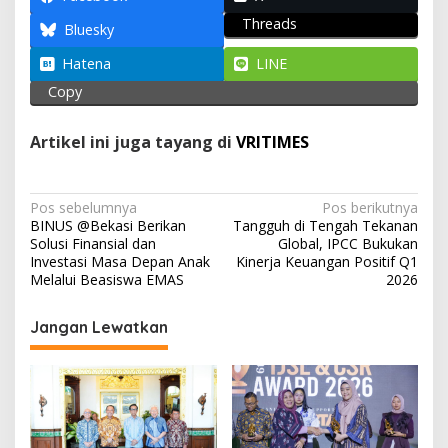
s
b
gr
er
l
e
Threads
A
o
a
Bluesky
p
o
m
Hatena
LINE
p
k
Copy
Artikel ini juga tayang di
VRITIMES
N
Pos sebelumnya
Pos berikutnya
BINUS @Bekasi Berikan
Tangguh di Tengah Tekanan
a
Solusi Finansial dan
Global, IPCC Bukukan
v
Investasi Masa Depan Anak
Kinerja Keuangan Positif Q1
Melalui Beasiswa EMAS
2026
i
g
Jangan Lewatkan
a
s
i
p