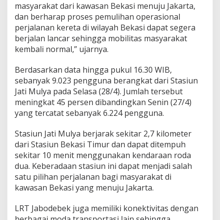
masyarakat dari kawasan Bekasi menuju Jakarta,
j
a
dan berharap proses pemulihan operasional
l
perjalanan kereta di wilayah Bekasi dapat segera
a
berjalan lancar sehingga mobilitas masyarakat
n
kembali normal,” ujarnya.
a
n
K
Berdasarkan data hingga pukul 16.30 WIB,
e
sebanyak 9.023 pengguna berangkat dari Stasiun
r
Jati Mulya pada Selasa (28/4). Jumlah tersebut
e
meningkat 45 persen dibandingkan Senin (27/4)
t
yang tercatat sebanyak 6.224 pengguna.
a
d
i
Stasiun Jati Mulya berjarak sekitar 2,7 kilometer
k
dari Stasiun Bekasi Timur dan dapat ditempuh
a
sekitar 10 menit menggunakan kendaraan roda
w
dua. Keberadaan stasiun ini dapat menjadi salah
a
s
satu pilihan perjalanan bagi masyarakat di
a
kawasan Bekasi yang menuju Jakarta.
n
B
LRT Jabodebek juga memiliki konektivitas dengan
e
berbagai moda transportasi lain sehingga
k