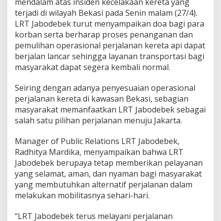
mendalam atas insiden kecelakaan kereta yang
P
terjadi di wilayah Bekasi pada Senin malam (27/4).
e
LRT Jabodebek turut menyampaikan doa bagi para
n
y
korban serta berharap proses penanganan dan
e
pemulihan operasional perjalanan kereta api dapat
s
berjalan lancar sehingga layanan transportasi bagi
u
masyarakat dapat segera kembali normal.
a
i
a
Seiring dengan adanya penyesuaian operasional
n
perjalanan kereta di kawasan Bekasi, sebagian
O
masyarakat memanfaatkan LRT Jabodebek sebagai
p
salah satu pilihan perjalanan menuju Jakarta.
e
r
a
Manager of Public Relations LRT Jabodebek,
s
Radhitya Mardika, menyampaikan bahwa LRT
i
Jabodebek berupaya tetap memberikan pelayanan
o
yang selamat, aman, dan nyaman bagi masyarakat
n
a
yang membutuhkan alternatif perjalanan dalam
l
melakukan mobilitasnya sehari-hari.
P
e
“LRT Jabodebek terus melayani perjalanan
r