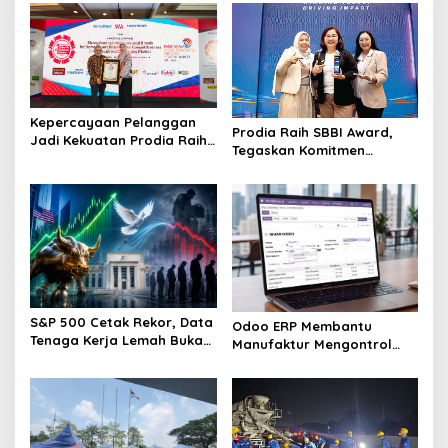
s
i
p
o
Kepercayaan Pelanggan
s
Prodia Raih SBBI Award,
Jadi Kekuatan Prodia Raih
Tegaskan Komitmen
Predikat Excellent di
Hadirkan Layanan
Indonesia Original Brand
Kesehatan Berkualitas
2026
S&P 500 Cetak Rekor, Data
Odoo ERP Membantu
Tenaga Kerja Lemah Buka
Manufaktur Mengontrol
Peluang The Fed Lebih
Produksi hingga Laporan
Dovish
Keuangan