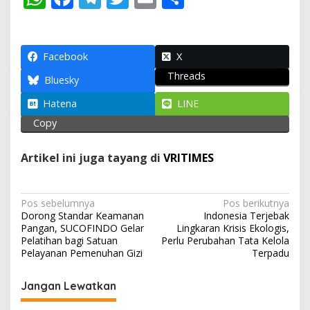
h
ac
el
w
m
h
at
e
e
itt
ai
ar
s
b
gr
er
l
e
Facebook
X
Threads
A
o
a
Bluesky
p
o
m
Hatena
LINE
p
k
Copy
Artikel ini juga tayang di
VRITIMES
N
Pos sebelumnya
Pos berikutnya
Dorong Standar Keamanan
Indonesia Terjebak
a
Pangan, SUCOFINDO Gelar
Lingkaran Krisis Ekologis,
v
Pelatihan bagi Satuan
Perlu Perubahan Tata Kelola
Pelayanan Pemenuhan Gizi
Terpadu
i
g
Jangan Lewatkan
a