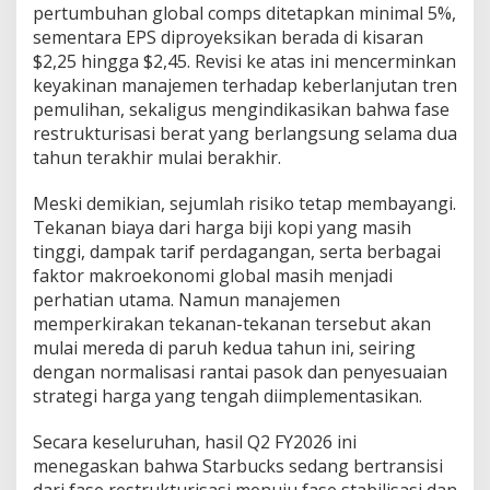
pertumbuhan global comps ditetapkan minimal 5%,
X
?
sementara EPS diproyeksikan berada di kisaran
$2,25 hingga $2,45. Revisi ke atas ini mencerminkan
keyakinan manajemen terhadap keberlanjutan tren
pemulihan, sekaligus mengindikasikan bahwa fase
restrukturisasi berat yang berlangsung selama dua
tahun terakhir mulai berakhir.
Meski demikian, sejumlah risiko tetap membayangi.
Tekanan biaya dari harga biji kopi yang masih
tinggi, dampak tarif perdagangan, serta berbagai
faktor makroekonomi global masih menjadi
perhatian utama. Namun manajemen
memperkirakan tekanan-tekanan tersebut akan
mulai mereda di paruh kedua tahun ini, seiring
dengan normalisasi rantai pasok dan penyesuaian
strategi harga yang tengah diimplementasikan.
Secara keseluruhan, hasil Q2 FY2026 ini
menegaskan bahwa Starbucks sedang bertransisi
dari fase restrukturisasi menuju fase stabilisasi dan