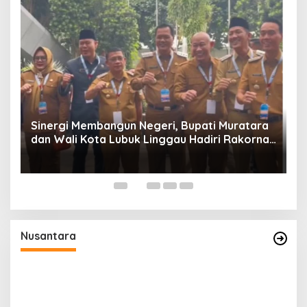
W
P
Sinergi Membangun Negeri, Bupati Muratara
dan Wali Kota Lubuk Linggau Hadiri Rakornas
n
2026 Di Sentul,
Nusantara