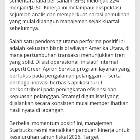
sementara laba per saham (EPS) melonjak 22%
e
menjadi $0,50. Kinerja ini melampaui ekspektasi
-
sejumlah analis dan memperkuat narasi pemulihan
S
a
yang mulai dibangun manajemen sejak kuartal
a
sebelumnya.
t
n
Salah satu pendorong utama performa positif ini
y
adalah kekuatan bisnis di wilayah Amerika Utara, di
a
K
mana pertumbuhan transaksi menunjukkan tren
e
yang solid. Di sisi operasional, inisiatif internal
m
seperti Green Apron Service program layanan yang
b
berfokus pada pengalaman pelanggan — serta
a
berbagai inovasi berbasis aplikasi turut
l
i
berkontribusi pada peningkatan efisiensi dan
L
kepuasan pelanggan. Strategi digitalisasi yang
i
dijalankan secara konsisten mulai memperlihatkan
r
hasil nyata di lapangan.
i
k
$
Berbekal momentum positif ini, manajemen
S
Starbucks resmi menaikkan panduan kinerja untuk
B
keseluruhan tahun fiskal 2026. Target
U