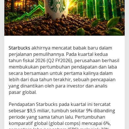
r
b
u
c
k
s
R
e
s
Starbucks
akhirnya mencatat babak baru dalam
m
perjalanan pemulihannya. Pada kuartal kedua
i
N
tahun fiskal 2026 (Q2 FY2026), perusahaan berhasil
a
membukukan pertumbuhan pendapatan dan laba
i
secara bersamaan untuk pertama kalinya dalam
k
lebih dari dua tahun terakhir, sebuah pencapaian
k
yang dinantikan oleh para investor dan analis
a
n
pasar global.
G
u
Pendapatan Starbucks pada kuartal ini tercatat
i
sebesar $9,5 miliar, tumbuh sekitar 9% dibanding
d
periode yang sama tahun lalu. Pertumbuhan
a
n
komparatif global (global comps) mencapai 6%,
c