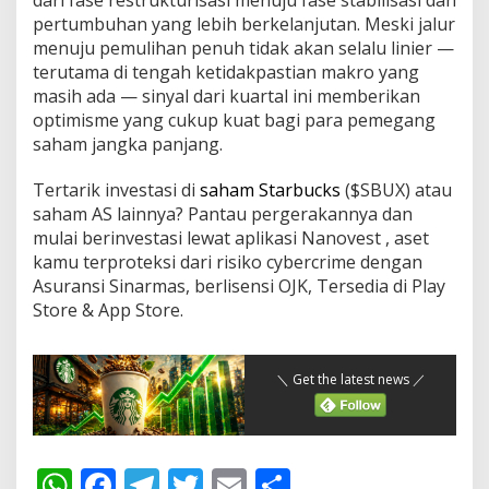
pertumbuhan yang lebih berkelanjutan. Meski jalur
menuju pemulihan penuh tidak akan selalu linier —
terutama di tengah ketidakpastian makro yang
masih ada — sinyal dari kuartal ini memberikan
optimisme yang cukup kuat bagi para pemegang
saham jangka panjang.
Tertarik investasi di
saham Starbucks
($SBUX) atau
saham AS lainnya? Pantau pergerakannya dan
mulai berinvestasi lewat aplikasi Nanovest , aset
kamu terproteksi dari risiko cybercrime dengan
Asuransi Sinarmas, berlisensi OJK, Tersedia di Play
Store & App Store.
＼ Get the latest news ／
W
F
T
T
E
S