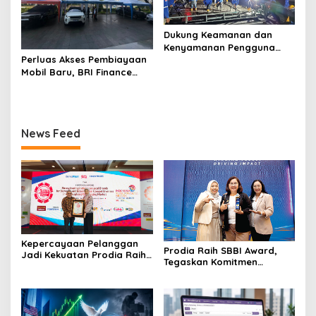
Dukung Keamanan dan
Kenyamanan Pengguna
Perluas Akses Pembiayaan
Jalan, PT Jasamarga
Mobil Baru, BRI Finance
Tollroad Maintenance
Hadir di BRI Consumer Expo
Laksanakan Pekerjaan
Goes to Summarecon
Preservasi di Ruas Jalan
Bekasi
Tol Jagorawi
News Feed
Kepercayaan Pelanggan
Prodia Raih SBBI Award,
Jadi Kekuatan Prodia Raih
Tegaskan Komitmen
Predikat Excellent di
Hadirkan Layanan
Indonesia Original Brand
Kesehatan Berkualitas
2026