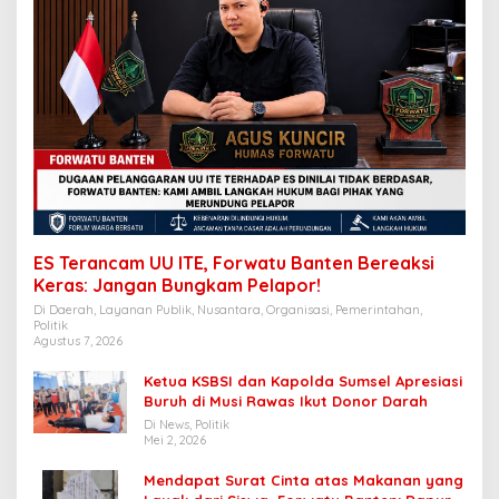
ES Terancam UU ITE, Forwatu Banten Bereaksi
Keras: Jangan Bungkam Pelapor!
Di Daerah, Layanan Publik, Nusantara, Organisasi, Pemerintahan,
Politik
Agustus 7, 2026
Ketua KSBSI dan Kapolda Sumsel Apresiasi
Buruh di Musi Rawas Ikut Donor Darah
Di News, Politik
Mei 2, 2026
Mendapat Surat Cinta atas Makanan yang