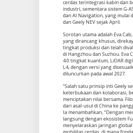
cerdas terintegrasi kabin dan 
industri, sementara sistem G
dan AI Navigation, yang mulai d
dan Geely NEV sejak April.
Sorotan utama adalah Eva Cab,
yang dirancang khusus, direka
tingkat produksi dan telah dival
di Hangzhou dan Suzhou. Eva C
4.0 tingkat kuantum, LiDAR digi
L4, dengan versi yang disesuai
diluncurkan pada awal 2027.
“Salah satu prinsip inti Geely
keterbukaan dan kolaborasi,
menciptakan nilai bersama. Fil
dari asal-usul di China ke pang
Ia menambahkan, “Dengan memb
langsung dengan ekosistem Ful
menyelaraskan jaringan global 
mobilitas cerdas, di mana fond