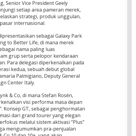
g, Senior Vice President Geely
njungi setiap area pameran merek,
laskan strategi, produk unggulan,
pasar internasional.
dipresentasikan sebagai Galaxy Park
g to Better Life, di mana merek
ebagai nama paling luas
lam grup serta pelopor kendaraan
n. Para delegasi diperkenalkan pada
erasi kedua, sebuah debut global
amaria Palmigiano, Deputy General
n Center Italy.
Lynk & Co, di mana Stefan Rosén,
rkenalkan visi performa masa depan
e”. Konsep GT, sebagai penghormatan
masi dari grand tourer yang elegan
rfokus melalui sistem aktivasi “Plus”
 juga mengumumkan pra-penjualan
 & Co 10 dan 10+, yang akan