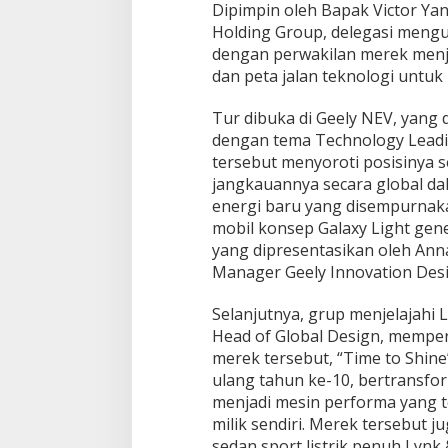
Dipimpin oleh Bapak Victor Yan
Holding Group, delegasi mengu
dengan perwakilan merek menje
dan peta jalan teknologi untuk 
Tur dibuka di Geely NEV, yang 
dengan tema Technology Leadin
tersebut menyoroti posisinya s
jangkauannya secara global da
energi baru yang disempurnaka
mobil konsep Galaxy Light gen
yang dipresentasikan oleh Ann
Manager Geely Innovation Desig
Selanjutnya, grup menjelajahi 
Head of Global Design, mempe
merek tersebut, “Time to Shin
ulang tahun ke-10, bertransfor
menjadi mesin performa yang te
milik sendiri. Merek tersebut
sedan sport listrik penuh Lynk