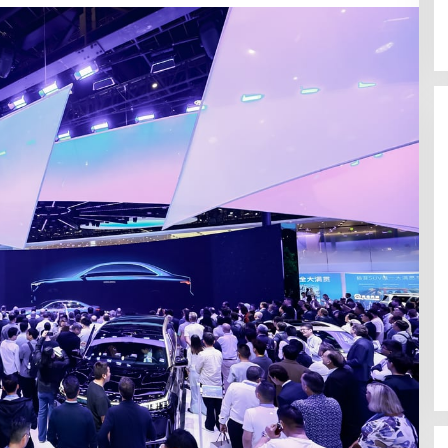
Polsek Celala Gotong Royong
Meunasah dan Pembuatan Sumur
Bor Bantuan Kapolres Aceh
Tengah di Kuyun Uken