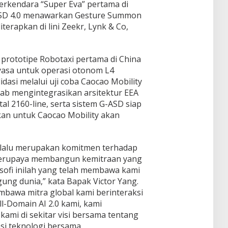
berkendara “Super Eva” pertama di
-ASD 4.0 menawarkan Gesture Summon
iterapkan di lini Zeekr, Lynk & Co,
 prototipe Robotaxi pertama di China
yasa untuk operasi otonom L4
idasi melalui uji coba Caocao Mobility
ab mengintegrasikan arsitektur EEA
tal 2160-line, serta sistem G-ASD siap
kan untuk Caocao Mobility akan
 selalu merupakan komitmen terhadap
 berupaya membangun kemitraan yang
osofi inilah yang telah membawa kami
gung dunia,” kata Bapak Victor Yang.
awa mitra global kami berinteraksi
l-Domain AI 2.0 kami, kami
kami di sekitar visi bersama tentang
asi teknologi bersama