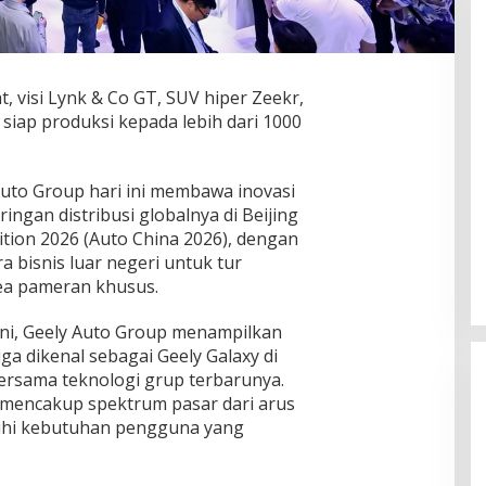
, visi Lynk & Co GT, SUV hiper Zeekr,
 siap produksi kepada lebih dari 1000
 Auto Group hari ini membawa inovasi
ES Terancam UU ITE, Forwatu
ingan distribusi globalnya di Beijing
Banten Bereaksi Keras: Jangan
ition 2026 (Auto China 2026), dengan
Bungkam Pelapor!
Di Daerah, Layanan Publik, Nusantara, Organisasi,
a bisnis luar negeri untuk tur
Pemerintahan, Politik
|
Agustus 7, 2026
rea pameran khusus.
ini, Geely Auto Group menampilkan
a dikenal sebagai Geely Galaxy di
bersama teknologi grup terbarunya.
mencakup spektrum pasar dari arus
hi kebutuhan pengguna yang