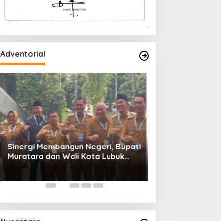
Adventorial
Wali Kota Lubuk 
Rakornas Pemeri
Daerah Tahun 20
Sinergi Membangun Negeri, Bupati
Muratara dan Wali Kota Lubuk
Linggau Hadiri Rakornas 2026 Di
Sentul,