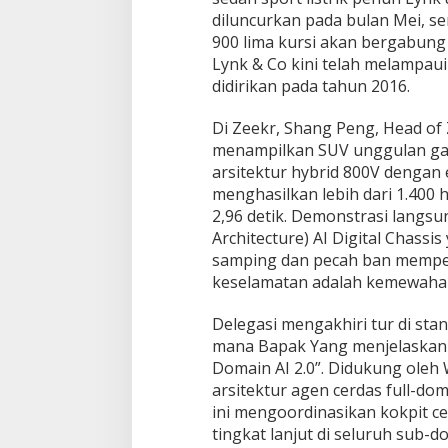
diluncurkan pada bulan Mei, s
900 lima kursi akan bergabung d
Lynk & Co kini telah melampaui
didirikan pada tahun 2016.
Di Zeekr, Shang Peng, Head o
menampilkan SUV unggulan ga
arsitektur hybrid 800V dengan 
menghasilkan lebih dari 1.400 
2,96 detik. Demonstrasi langsu
Architecture) AI Digital Chass
samping dan pecah ban mempe
keselamatan adalah kemewahan
Delegasi mengakhiri tur di sta
mana Bapak Yang menjelaskan
Domain AI 2.0”. Didukung oleh
arsitektur agen cerdas full-dom
ini mengoordinasikan kokpit 
tingkat lanjut di seluruh sub-