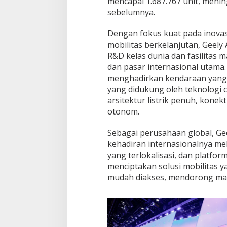
mencapai 1.687.767 unit, meni
sebelumnya.
Dengan fokus kuat pada inovasi 
mobilitas berkelanjutan, Geel
R&D kelas dunia dan fasilitas m
dan pasar internasional utama
menghadirkan kendaraan yang a
yang didukung oleh teknologi c
arsitektur listrik penuh, konek
otonom.
Sebagai perusahaan global, G
kehadiran internasionalnya mel
yang terlokalisasi, dan platfor
menciptakan solusi mobilitas yan
mudah diakses, mendorong mas