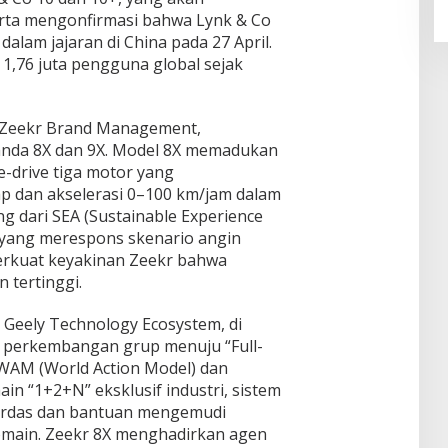
erta mengonfirmasi bahwa Lynk & Co
alam jajaran di China pada 27 April.
 1,76 juta pengguna global sejak
f Zeekr Brand Management,
nda 8X dan 9X. Model 8X memadukan
e-drive tiga motor yang
hp dan akselerasi 0–100 km/jam dalam
ng dari SEA (Sustainable Experience
is yang merespons skenario angin
rkuat keyakinan Zeekr bahwa
 tertinggi.
n Geely Technology Ecosystem, di
 perkembangan grup menuju “Full-
 WAM (World Action Model) dan
ain “1+2+N” eksklusif industri, sistem
cerdas dan bantuan mengemudi
domain. Zeekr 8X menghadirkan agen