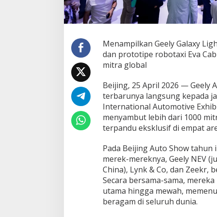
0
d
i
A
u
Menampilkan Geely Galaxy Light
t
dan prototipe robotaxi Eva Cab
o
mitra global
C
h
i
Beijing, 25 April 2026 — Geely
n
terbarunya langsung kepada jar
a
International Automotive Exhib
2
menyambut lebih dari 1000 mitr
0
terpandu eksklusif di empat a
2
6
Pada Beijing Auto Show tahun 
merek-mereknya, Geely NEV (jug
China), Lynk & Co, dan Zeekr, 
Secara bersama-sama, mereka 
utama hingga mewah, memenu
beragam di seluruh dunia.