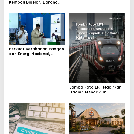
Kembali Digelar, Dorong
ESG Menjadi Standar Baru
Daya Saing Bisnis Indonesia
Perkuat Ketahanan Pangan
dan Energi Nasional,
Presiden Prabowo Tinjau
Hilirisasi Bioetanol PTPN I
(Persero), Subholding
Perkebunan Nusantara
Lomba Foto LRT Hadirkan
Hadiah Menarik, Ini
Syaratnya