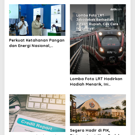
Daya Saing Bisnis Indonesia
Perkuat Ketahanan Pangan
dan Energi Nasional,
Presiden Prabowo Tinjau
Hilirisasi Bioetanol PTPN I
(Persero), Subholding
Perkebunan Nusantara
Lomba Foto LRT Hadirkan
Hadiah Menarik, Ini
Syaratnya
Segera Hadir di PIK,