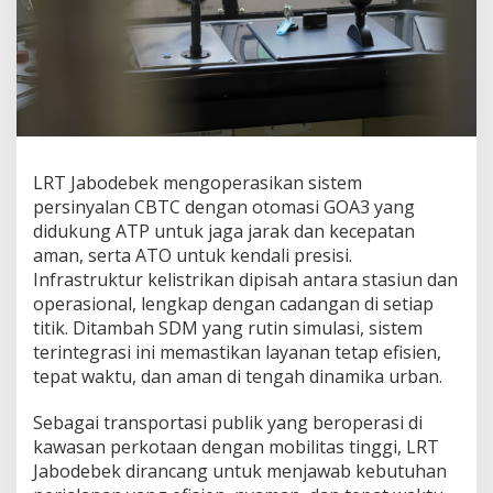
J
a
b
o
d
e
b
e
k
LRT Jabodebek mengoperasikan sistem
J
persinyalan CBTC dengan otomasi GOA3 yang
a
d
didukung ATP untuk jaga jarak dan kecepatan
i
aman, serta ATO untuk kendali presisi.
K
Infrastruktur kelistrikan dipisah antara stasiun dan
u
operasional, lengkap dengan cadangan di setiap
n
titik. Ditambah SDM yang rutin simulasi, sistem
c
i
terintegrasi ini memastikan layanan tetap efisien,
K
tepat waktu, dan aman di tengah dinamika urban.
e
s
Sebagai transportasi publik yang beroperasi di
e
kawasan perkotaan dengan mobilitas tinggi, LRT
l
a
Jabodebek dirancang untuk menjawab kebutuhan
m