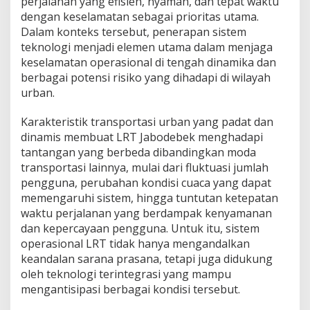
perjalanan yang efisien, nyaman, dan tepat waktu
a
dengan keselamatan sebagai prioritas utama.
t
Dalam konteks tersebut, penerapan sistem
a
n
teknologi menjadi elemen utama dalam menjaga
O
keselamatan operasional di tengah dinamika dan
p
berbagai potensi risiko yang dihadapi di wilayah
e
urban.
r
a
s
Karakteristik transportasi urban yang padat dan
i
dinamis membuat LRT Jabodebek menghadapi
o
tantangan yang berbeda dibandingkan moda
n
transportasi lainnya, mulai dari fluktuasi jumlah
a
pengguna, perubahan kondisi cuaca yang dapat
l
u
memengaruhi sistem, hingga tuntutan ketepatan
n
waktu perjalanan yang berdampak kenyamanan
t
dan kepercayaan pengguna. Untuk itu, sistem
u
operasional LRT tidak hanya mengandalkan
k
K
keandalan sarana prasana, tetapi juga didukung
e
oleh teknologi terintegrasi yang mampu
n
mengantisipasi berbagai kondisi tersebut.
y
a