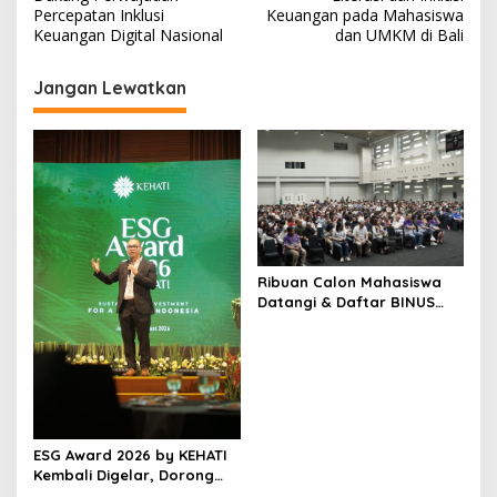
v
Percepatan Inklusi
Keuangan pada Mahasiswa
i
Keuangan Digital Nasional
dan UMKM di Bali
g
Jangan Lewatkan
a
s
i
p
o
s
Ribuan Calon Mahasiswa
Datangi & Daftar BINUS
University, Wujudkan
Langkah Awal Menuju
Karier Global
ESG Award 2026 by KEHATI
Kembali Digelar, Dorong
ESG Menjadi Standar Baru