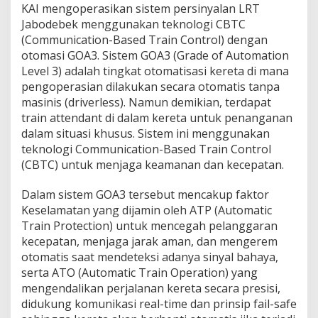
KAI mengoperasikan sistem persinyalan LRT
m
a
Jabodebek menggunakan teknologi CBTC
n
(Communication-Based Train Control) dengan
a
otomasi GOA3. Sistem GOA3 (Grade of Automation
n
Level 3) adalah tingkat otomatisasi kereta di mana
P
pengoperasian dilakukan secara otomatis tanpa
e
l
masinis (driverless). Namun demikian, terdapat
a
train attendant di dalam kereta untuk penanganan
n
dalam situasi khusus. Sistem ini menggunakan
g
teknologi Communication-Based Train Control
g
a
(CBTC) untuk menjaga keamanan dan kecepatan.
n
Dalam sistem GOA3 tersebut mencakup faktor
Keselamatan yang dijamin oleh ATP (Automatic
Train Protection) untuk mencegah pelanggaran
kecepatan, menjaga jarak aman, dan mengerem
otomatis saat mendeteksi adanya sinyal bahaya,
serta ATO (Automatic Train Operation) yang
mengendalikan perjalanan kereta secara presisi,
didukung komunikasi real-time dan prinsip fail-safe