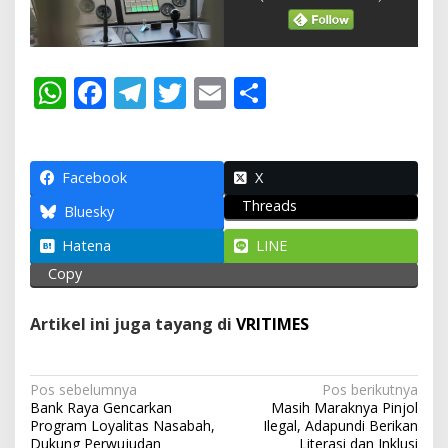
W
F
T
T
E
S
h
ac
el
w
m
h
at
e
e
itt
ai
ar
s
b
gr
er
l
e
Facebook
X
Threads
A
o
a
Bluesky
p
o
m
Hatena
LINE
p
k
Copy
Artikel ini juga tayang di
VRITIMES
N
Pos sebelumnya
Pos berikutnya
Bank Raya Gencarkan
Masih Maraknya Pinjol
a
Program Loyalitas Nasabah,
Ilegal, Adapundi Berikan
Dukung Perwujudan
Literasi dan Inklusi