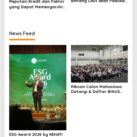
Bintang Laut Akan Padukan
Reputasi Kredit dan Faktor
Wisata Kuliner, Memancing,
yang Dapat Memengaruhi
dan Ruang Komunitas
Pengajuan Pinjaman
News Feed
Ribuan Calon Mahasiswa
Datangi & Daftar BINUS
University, Wujudkan
Langkah Awal Menuju
Karier Global
ESG Award 2026 by KEHATI