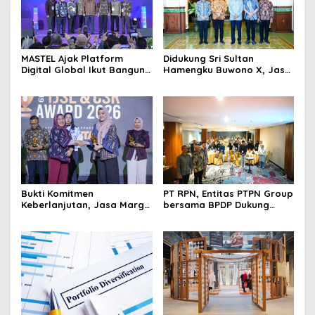
Didukung Sri Sultan
MASTEL Ajak Platform
Hamengku Buwono X, Jasa
Digital Global Ikut Bangun
Marga Percepat
Infrastruktur Digital
Pengembangan Akses
Nasional
Bokoharjo Tol Jogja-Solo
untuk Dukung Konektivitas
DIY
Bukti Komitmen
PT RPN, Entitas PTPN Group
Keberlanjutan, Jasa Marga
bersama BPDP Dukung
Raih Predikat Gold pada
Pengembangan UMKM
6th TJSL & CSR Award 2026
melalui Workshop Pangan
Sehat Berbasis Minyak
Sawit