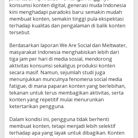
i
konsumsi konten digital, generasi muda Indonesia
T
kini menghadapi paradoks baru: semakin mudah
e
membuat konten, semakin tinggi pula ekspektasi
n
terhadap kualitas dan pengalaman di balik konten
g
a
tersebut.
h
S
Berdasarkan laporan We Are Social dan Meltwater,
o
masyarakat Indonesia menghabiskan lebih dari
c
tiga jam per hari di media sosial, mendorong
i
a
aktivitas konsumsi sekaligus produksi konten
l
secara masif. Namun, sejumlah studi juga
M
menunjukkan munculnya fenomena social media
e
fatigue, di mana paparan konten yang berlebihan,
d
i
tekanan untuk terus membagikan aktivitas, serta
a
konten yang repetitif mulai menurunkan
F
ketertarikan pengguna.
a
t
Dalam kondisi ini, pengguna tidak berhenti
i
g
membuat konten, tetapi menjadi lebih selektif
u
terhadap apa yang layak untuk dibagikan. Konten
e