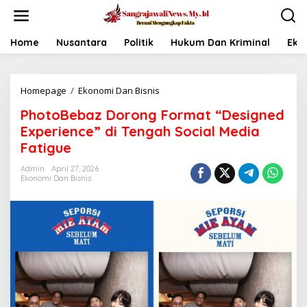
L
e
w
a
Home
Nusantara
Politik
Hukum Dan Kriminal
Eko
t
i
k
Homepage
/
Ekonomi Dan Bisnis
P
e
h
k
PhotoBebaz Dorong Format “Designed
o
o
t
n
Experience” di Tengah Social Media
o
t
Fatigue
B
e
e
n
Admin
April 27, 2026
b
Ekonomi Dan Bisnis
a
z
D
o
r
o
n
g
F
o