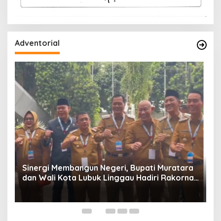
Adventorial
W
P
Sinergi Membangun Negeri, Bupati Muratara
dan Wali Kota Lubuk Linggau Hadiri Rakornas
n
2026 Di Sentul,