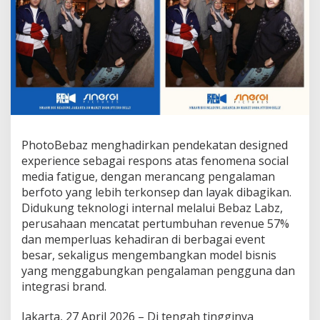
r
m
a
t
“
D
e
s
i
g
n
PhotoBebaz menghadirkan pendekatan designed
e
experience sebagai respons atas fenomena social
d
E
media fatigue, dengan merancang pengalaman
x
berfoto yang lebih terkonsep dan layak dibagikan.
p
Didukung teknologi internal melalui Bebaz Labz,
e
perusahaan mencatat pertumbuhan revenue 57%
r
i
dan memperluas kehadiran di berbagai event
e
besar, sekaligus mengembangkan model bisnis
n
yang menggabungkan pengalaman pengguna dan
c
integrasi brand.
e
”
d
Jakarta, 27 April 2026 – Di tengah tingginya