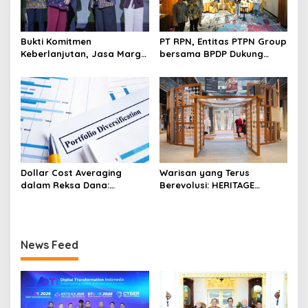
Bukti Komitmen
PT RPN, Entitas PTPN Group
Keberlanjutan, Jasa Marga
bersama BPDP Dukung
Raih Predikat Gold pada
Pengembangan UMKM
6th TJSL & CSR Award 2026
melalui Workshop Pangan
Sehat Berbasis Minyak
Sawit
Warisan yang Terus
Dollar Cost Averaging
Berevolusi: HERITAGE
dalam Reksa Dana:
REIMAGINED di ASHTA
Strategi Investasi Bertahap
District 8
untuk Pemula
News Feed