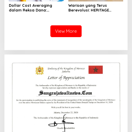
Warisan yang Terus
Dollar Cost Averaging
Berevolusi: HERITAGE
dalam Reksa Dana:
REIMAGINED di ASHTA
Strategi Investasi Bertahap
District 8
untuk Pemula
View More