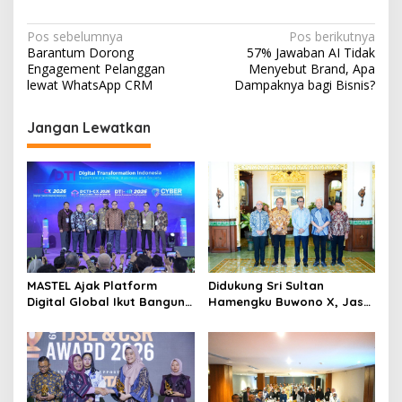
N
Pos sebelumnya
Pos berikutnya
Barantum Dorong
57% Jawaban AI Tidak
a
Engagement Pelanggan
Menyebut Brand, Apa
v
lewat WhatsApp CRM
Dampaknya bagi Bisnis?
i
Jangan Lewatkan
g
a
s
i
p
o
s
Didukung Sri Sultan
MASTEL Ajak Platform
Hamengku Buwono X, Jasa
Digital Global Ikut Bangun
Marga Percepat
Infrastruktur Digital
Pengembangan Akses
Nasional
Bokoharjo Tol Jogja-Solo
untuk Dukung Konektivitas
DIY