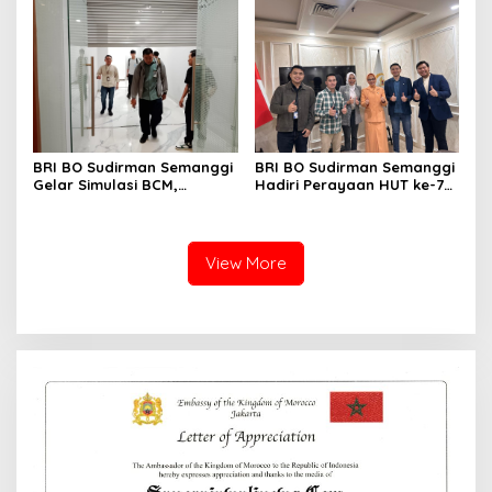
BRI BO Sudirman Semanggi
BRI BO Sudirman Semanggi
Gelar Simulasi BCM,
Hadiri Perayaan HUT ke-7
Perkuat Kesiapan Hadapi
DWP DPD RI, Pererat
Kondisi Darurat
Silaturahmi dan Sinergi
View More