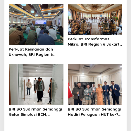
dengan Nuansa Merah
Lingkungan Kantor
Putih
Perkuat Transformasi
Mikro, BRI Region 6 Jakarta
Perkuat Keimanan dan
1 Gelar Pembekalan
Ukhuwah, BRI Region 6
Motivasi dan Sharing
Gelar Pengajian Rutin
Session Bersama Direktur
Bersama Pekerja
Mikro
BRI BO Sudirman Semanggi
BRI BO Sudirman Semanggi
Gelar Simulasi BCM,
Hadiri Perayaan HUT ke-7
Perkuat Kesiapan Hadapi
DWP DPD RI, Pererat
Kondisi Darurat
Silaturahmi dan Sinergi