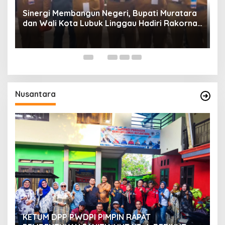
Sinergi Membangun Negeri, Bupati Muratara
dan Wali Kota Lubuk Linggau Hadiri Rakornas
n
2026 Di Sentul,
Nusantara
H.
M
d
Di
Pe
KETUM DPP PWDPI PIMPIN RAPAT