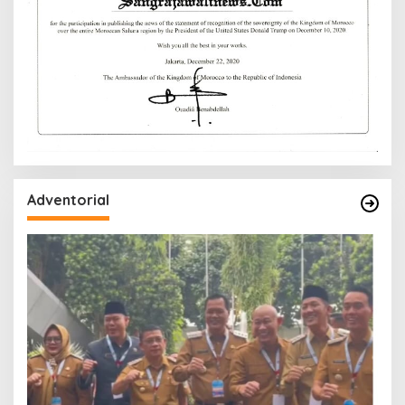
Adventorial
W
P