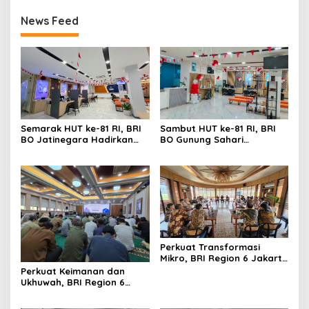
News Feed
Sambut HUT ke-81 RI, BRI
Semarak HUT ke-81 RI, BRI
BO Gunung Sahari
BO Jatinegara Hadirkan
Semarakkan Kantor
Nuansa Merah Putih di
dengan Nuansa Merah
Lingkungan Kantor
Putih
Perkuat Transformasi
Mikro, BRI Region 6 Jakarta
1 Gelar Pembekalan
Perkuat Keimanan dan
Motivasi dan Sharing
Ukhuwah, BRI Region 6
Session Bersama Direktur
Gelar Pengajian Rutin
Mikro
Bersama Pekerja