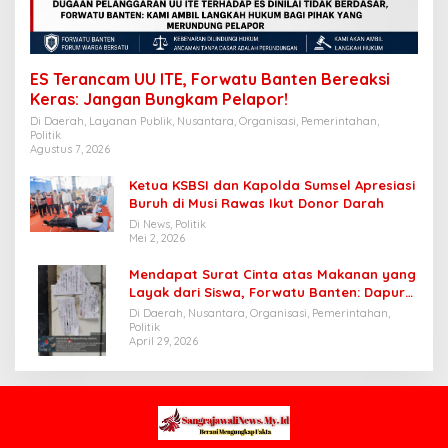
ES Terancam UU ITE, Forwatu Banten Bereaksi
Keras: Jangan Bungkam Pelapor!
Di Daerah, Layanan Publik, Nusantara, Organisasi, Pemerintahan,
Politik
Agustus 7, 2026
Ketua KSBSI dan Kapolda Sumsel Apresiasi
Buruh di Musi Rawas Ikut Donor Darah
Di News, Politik
Mei 2, 2026
Mendapat Surat Cinta atas Makanan yang
Layak dari Siswa, Forwatu Banten: Dapur
SPPG Cibungur Pasir patut dijadikan
Di Daerah, Nusantara, Organisasi, Pemerintahan,
Contoh
Politik
April 29, 2026