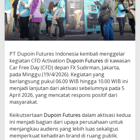
t
k
a
n
A
k
t
i
v
PT Dupoin Futures Indonesia kembali menggelar
a
s
kegiatan CFD Activation
Dupoin Futures
di kawasan
i
Car Free Day (CFD) depan FX Sudirman, Jakarta,
C
pada Minggu (19/4/2026). Kegiatan yang
F
berlangsung pukul 06.00 WIB hingga 10.00 WIB ini
D
,
menjadi lanjutan dari aktivasi sebelumnya pada 5
D
April 2026, yang mencatat respons positif dari
o
masyarakat.
r
o
Keikutsertaan
Dupoin Futures
dalam aktivasi kedua
n
g
ini menjadi bagian dari upaya perusahaan untuk
L
menjangkau audiens yang lebih luas sekaligus
i
memperkuat kehadiran brand di ruang publik.
t