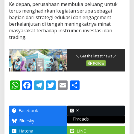
Ke depan, perusahaan membuka peluang untuk
terus menghadirkan kegiatan serupa sebagai
bagian dari strategi edukasi dan engagement
berkelanjutan di tengah meningkatnya minat
masyarakat terhadap instrumen investasi dan
trading.
＼ Get the latest news ／
W
F
T
T
E
S
h
ac
el
w
m
h
at
e
e
itt
ai
ar
s
b
gr
er
l
e
Facebook
X
Threads
A
o
a
Bluesky
p
o
m
Hatena
LINE