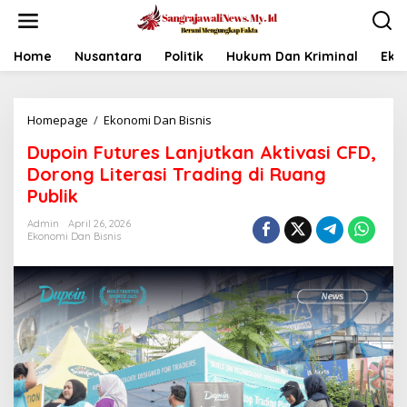
L
e
w
a
Home
Nusantara
Politik
Hukum Dan Kriminal
Eko
t
i
k
Homepage
/
Ekonomi Dan Bisnis
D
e
u
k
Dupoin Futures Lanjutkan Aktivasi CFD,
p
o
o
n
Dorong Literasi Trading di Ruang
i
t
Publik
n
e
F
n
Admin
April 26, 2026
u
Ekonomi Dan Bisnis
t
u
r
e
s
L
a
n
j
u