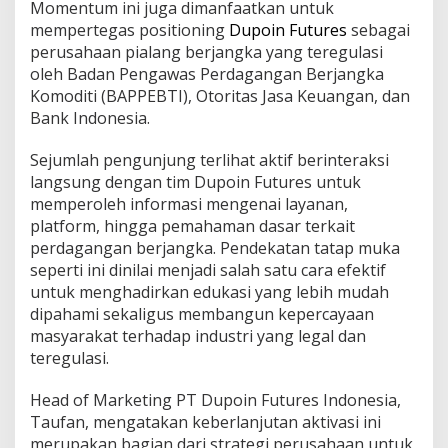
Momentum ini juga dimanfaatkan untuk
e
mempertegas positioning
Dupoin Futures
sebagai
r
a
perusahaan pialang berjangka yang teregulasi
s
oleh Badan Pengawas Perdagangan Berjangka
i
Komoditi (BAPPEBTI), Otoritas Jasa Keuangan, dan
T
Bank Indonesia.
r
a
d
Sejumlah pengunjung terlihat aktif berinteraksi
i
langsung dengan tim Dupoin Futures untuk
n
memperoleh informasi mengenai layanan,
g
platform, hingga pemahaman dasar terkait
d
i
perdagangan berjangka. Pendekatan tatap muka
R
seperti ini dinilai menjadi salah satu cara efektif
u
untuk menghadirkan edukasi yang lebih mudah
a
dipahami sekaligus membangun kepercayaan
n
masyarakat terhadap industri yang legal dan
g
P
teregulasi.
u
b
Head of Marketing PT Dupoin Futures Indonesia,
l
Taufan, mengatakan keberlanjutan aktivasi ini
i
merupakan bagian dari strategi perusahaan untuk
k