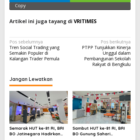
p
k
Copy
Artikel ini juga tayang di
VRITIMES
N
Pos sebelumnya
Pos berikutnya
Tren Social Trading yang
PTPP Tunjukkan Kinerja
a
Semakin Populer di
Unggul dalam
v
Kalangan Trader Pemula
Pembangunan Sekolah
Rakyat di Bengkulu
i
g
Jangan Lewatkan
a
s
i
p
o
Sambut HUT ke-81 RI, BRI
Semarak HUT ke-81 RI, BRI
s
BO Gunung Sahari
BO Jatinegara Hadirkan
Semarakkan Kantor
Nuansa Merah Putih di