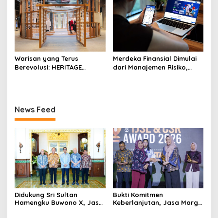
Sehat Berbasis Minyak
Sawit
Warisan yang Terus
Merdeka Finansial Dimulai
Berevolusi: HERITAGE
dari Manajemen Risiko,
REIMAGINED di ASHTA
Bukan Mengejar Imbal
District 8
Hasil Cepat
News Feed
Didukung Sri Sultan
Bukti Komitmen
Hamengku Buwono X, Jasa
Keberlanjutan, Jasa Marga
Marga Percepat
Raih Predikat Gold pada