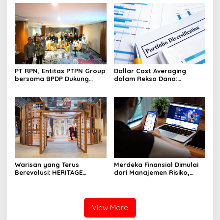
Pengembangan Akses
6th TJSL & CSR Award 2026
Bokoharjo Tol Jogja-Solo
untuk Dukung Konektivitas
DIY
PT RPN, Entitas PTPN Group
Dollar Cost Averaging
bersama BPDP Dukung
dalam Reksa Dana:
Pengembangan UMKM
Strategi Investasi Bertahap
melalui Workshop Pangan
untuk Pemula
Sehat Berbasis Minyak
Sawit
Warisan yang Terus
Merdeka Finansial Dimulai
Berevolusi: HERITAGE
dari Manajemen Risiko,
REIMAGINED di ASHTA
Bukan Mengejar Imbal
District 8
Hasil Cepat
View More