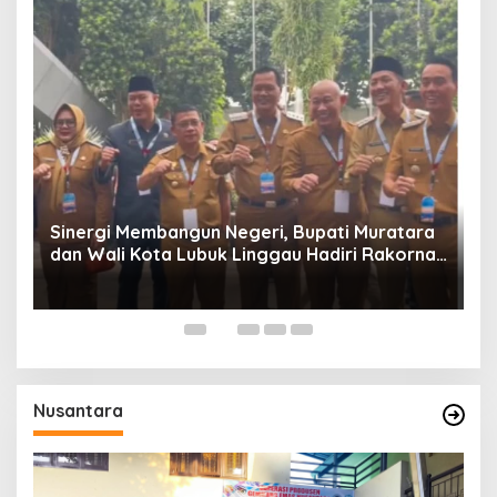
W
P
Sinergi Membangun Negeri, Bupati Muratara
dan Wali Kota Lubuk Linggau Hadiri Rakornas
n
2026 Di Sentul,
Nusantara