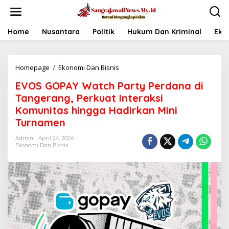
L
e
w
a
Home
Nusantara
Politik
Hukum Dan Kriminal
Eko
t
i
k
Homepage
/
Ekonomi Dan Bisnis
E
e
V
k
EVOS GOPAY Watch Party Perdana di
O
o
S
n
Tangerang, Perkuat Interaksi
G
t
Komunitas hingga Hadirkan Mini
O
e
Turnamen
P
n
A
Admin
April 24, 2026
Y
Ekonomi Dan Bisnis
W
a
t
c
h
P
a
r
t