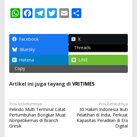
W
F
T
T
E
S
h
ac
el
w
m
h
at
e
e
itt
ai
ar
s
b
gr
er
l
e
Facebook
X
Threads
A
o
a
Bluesky
p
o
m
Hatena
LINE
p
k
Copy
Artikel ini juga tayang di
VRITIMES
N
Pos sebelumnya
Pos berikutnya
Pelindo Multi Terminal Catat
30 Hakim Indonesia Ikuti
a
Pertumbuhan Bongkar Muat
Pelatihan di India, Perkuat
v
Nonpetikemas di Branch
Kapasitas Peradilan di Era
Gresik
Digital
i