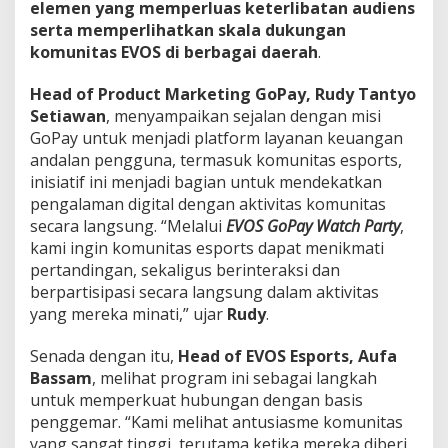
elemen yang memperluas keterlibatan audiens
a
serta memperlihatkan skala dukungan
H
a
komunitas EVOS di berbagai daerah
.
d
i
Head of Product Marketing GoPay, Rudy Tantyo
r
Setiawan
, menyampaikan sejalan dengan misi
k
GoPay untuk menjadi platform layanan keuangan
a
n
andalan pengguna, termasuk komunitas esports,
M
inisiatif ini menjadi bagian untuk mendekatkan
i
pengalaman digital dengan aktivitas komunitas
n
secara langsung. “Melalui
EVOS GoPay Watch Party
,
i
kami ingin komunitas esports dapat menikmati
T
u
pertandingan, sekaligus berinteraksi dan
r
berpartisipasi secara langsung dalam aktivitas
n
yang mereka minati,” ujar
Rudy
.
a
m
Senada dengan itu,
Head of EVOS Esports, Aufa
e
n
Bassam
, melihat program ini sebagai langkah
untuk memperkuat hubungan dengan basis
penggemar. “Kami melihat antusiasme komunitas
yang sangat tinggi, terutama ketika mereka diberi