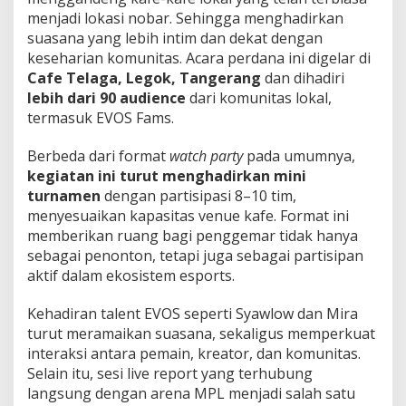
a
menjadi lokasi nobar. Sehingga menghadirkan
t
suasana yang lebih intim dan dekat dengan
I
keseharian komunitas. Acara perdana ini digelar di
n
t
Cafe Telaga, Legok, Tangerang
dan dihadiri
e
lebih dari 90 audience
dari komunitas lokal,
r
termasuk EVOS Fams.
a
k
Berbeda dari format
watch party
pada umumnya,
s
i
kegiatan ini turut menghadirkan mini
K
turnamen
dengan partisipasi 8–10 tim,
o
menyesuaikan kapasitas venue kafe. Format ini
m
memberikan ruang bagi penggemar tidak hanya
u
sebagai penonton, tetapi juga sebagai partisipan
n
i
aktif dalam ekosistem esports.
t
a
Kehadiran talent EVOS seperti Syawlow dan Mira
s
turut meramaikan suasana, sekaligus memperkuat
h
interaksi antara pemain, kreator, dan komunitas.
i
n
Selain itu, sesi live report yang terhubung
g
langsung dengan arena MPL menjadi salah satu
g