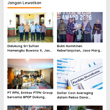
g
Jangan Lewatkan
a
s
i
p
o
s
Didukung Sri Sultan
Bukti Komitmen
Hamengku Buwono X, Jasa
Keberlanjutan, Jasa Marga
Marga Percepat
Raih Predikat Gold pada
Pengembangan Akses
6th TJSL & CSR Award 2026
Bokoharjo Tol Jogja-Solo
untuk Dukung Konektivitas
DIY
PT RPN, Entitas PTPN Group
Dollar Cost Averaging
bersama BPDP Dukung
dalam Reksa Dana:
Pengembangan UMKM
Strategi Investasi Bertahap
melalui Workshop Pangan
untuk Pemula