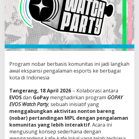
y
P
e
r
d
a
n
a
d
i
T
Program nobar berbasis komunitas ini jadi langkah
a
n
awal ekspansi pengalaman esports ke berbagai
g
kota di Indonesia
e
r
Tangerang, 18 April 2026
– Kolaborasi antara
a
EVOS
dan
GoPay
menghadirkan program
GOPAY
n
g
EVOS Watch Party
, sebuah inisiatif yang
,
menggabungkan aktivitas nonton bareng
P
(nobar) pertandingan MPL dengan pengalaman
e
komunitas yang lebih interaktif
. Acara ini
r
mengusung konsep sederhana dengan
k
u
menggandeng kafe-kafe lokal yang telah terbiasa