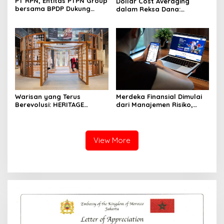
PT RPN, Entitas PTPN Group
Dollar Cost Averaging
bersama BPDP Dukung
dalam Reksa Dana:
Pengembangan UMKM
Strategi Investasi Bertahap
melalui Workshop Pangan
untuk Pemula
Sehat Berbasis Minyak
Sawit
Warisan yang Terus
Merdeka Finansial Dimulai
Berevolusi: HERITAGE
dari Manajemen Risiko,
REIMAGINED di ASHTA
Bukan Mengejar Imbal
District 8
Hasil Cepat
View More