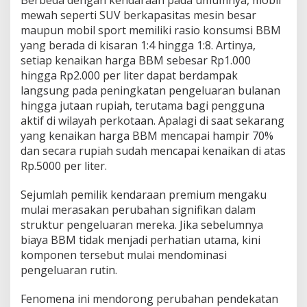
e
mewah seperti SUV berkapasitas mesin besar
w
maupun mobil sport memiliki rasio konsumsi BBM
a
yang berada di kisaran 1:4 hingga 1:8. Artinya,
h
,
setiap kenaikan harga BBM sebesar Rp1.000
P
hingga Rp2.000 per liter dapat berdampak
e
langsung pada peningkatan pengeluaran bulanan
m
hingga jutaan rupiah, terutama bagi pengguna
i
l
aktif di wilayah perkotaan. Apalagi di saat sekarang
i
yang kenaikan harga BBM mencapai hampir 70%
k
dan secara rupiah sudah mencapai kenaikan di atas
M
Rp.5000 per liter.
u
l
a
Sejumlah pemilik kendaraan premium mengaku
i
mulai merasakan perubahan signifikan dalam
C
struktur pengeluaran mereka. Jika sebelumnya
a
biaya BBM tidak menjadi perhatian utama, kini
r
komponen tersebut mulai mendominasi
i
A
pengeluaran rutin.
l
t
Fenomena ini mendorong perubahan pendekatan
e