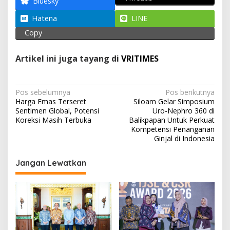
A
o
a
Bluesky
p
o
m
Hatena
LINE
p
k
Copy
Artikel ini juga tayang di
VRITIMES
N
Pos sebelumnya
Pos berikutnya
Harga Emas Terseret
Siloam Gelar Simposium
a
Sentimen Global, Potensi
Uro-Nephro 360 di
v
Koreksi Masih Terbuka
Balikpapan Untuk Perkuat
Kompetensi Penanganan
i
Ginjal di Indonesia
g
Jangan Lewatkan
a
s
i
p
o