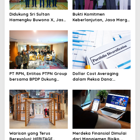
s
Didukung Sri Sultan
Bukti Komitmen
Hamengku Buwono X, Jasa
Keberlanjutan, Jasa Marga
Marga Percepat
Raih Predikat Gold pada
Pengembangan Akses
6th TJSL & CSR Award 2026
Bokoharjo Tol Jogja-Solo
untuk Dukung Konektivitas
DIY
PT RPN, Entitas PTPN Group
Dollar Cost Averaging
bersama BPDP Dukung
dalam Reksa Dana:
Pengembangan UMKM
Strategi Investasi Bertahap
melalui Workshop Pangan
untuk Pemula
Sehat Berbasis Minyak
Sawit
Warisan yang Terus
Merdeka Finansial Dimulai
Berevolusi: HERITAGE
dari Manajemen Risiko,