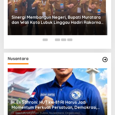
Sinergi Membangun Negeri, Bupati Muratara
dan Wali Kota Lubuk Linggau Hadiri Rakornas
n
2026 Di Sentul,
Nusantara
H. Eli Sahroni: HUT ke-81 RI Harus Jadi
W
Momentum Perkuat Persatuan, Demokrasi,
K
dan Lawan Korupsi
Di Daerah, Layanan Publik, Nusantara, Organisasi,