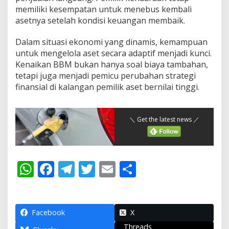
memiliki kesempatan untuk menebus kembali
asetnya setelah kondisi keuangan membaik.
Dalam situasi ekonomi yang dinamis, kemampuan
untuk mengelola aset secara adaptif menjadi kunci.
Kenaikan BBM bukan hanya soal biaya tambahan,
tetapi juga menjadi pemicu perubahan strategi
finansial di kalangan pemilik aset bernilai tinggi.
＼ Get the latest news ／
W
F
T
T
E
S
h
ac
el
w
m
h
at
e
e
itt
ai
ar
s
b
gr
er
l
e
Facebook
X
Threads