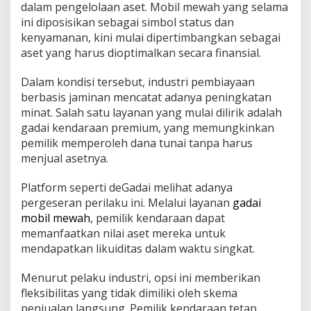
dalam pengelolaan aset. Mobil mewah yang selama
r
ini diposisikan sebagai simbol status dan
n
a
kenyamanan, kini mulai dipertimbangkan sebagai
t
aset yang harus dioptimalkan secara finansial.
i
f
Dalam kondisi tersebut, industri pembiayaan
L
berbasis jaminan mencatat adanya peningkatan
i
k
minat. Salah satu layanan yang mulai dilirik adalah
u
gadai kendaraan premium, yang memungkinkan
i
pemilik memperoleh dana tunai tanpa harus
d
menjual asetnya.
i
t
a
Platform seperti deGadai melihat adanya
s
pergeseran perilaku ini. Melalui layanan
gadai
mobil mewah
, pemilik kendaraan dapat
memanfaatkan nilai aset mereka untuk
mendapatkan likuiditas dalam waktu singkat.
Menurut pelaku industri, opsi ini memberikan
fleksibilitas yang tidak dimiliki oleh skema
penjualan langsung. Pemilik kendaraan tetap