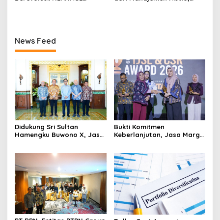
REIMAGINED di ASHTA
Bukan Mengejar Imbal
District 8
Hasil Cepat
News Feed
Didukung Sri Sultan
Bukti Komitmen
Hamengku Buwono X, Jasa
Keberlanjutan, Jasa Marga
Marga Percepat
Raih Predikat Gold pada
Pengembangan Akses
6th TJSL & CSR Award 2026
Bokoharjo Tol Jogja-Solo
untuk Dukung Konektivitas
DIY