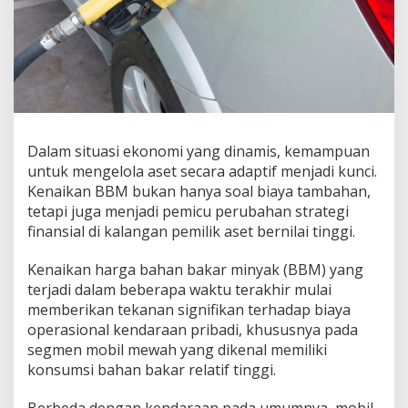
k
a
n
B
i
a
y
a
O
Dalam situasi ekonomi yang dinamis, kemampuan
p
untuk mengelola aset secara adaptif menjadi kunci.
e
r
Kenaikan BBM bukan hanya soal biaya tambahan,
a
tetapi juga menjadi pemicu perubahan strategi
s
finansial di kalangan pemilik aset bernilai tinggi.
i
o
Kenaikan harga bahan bakar minyak (BBM) yang
n
a
terjadi dalam beberapa waktu terakhir mulai
l
memberikan tekanan signifikan terhadap biaya
M
operasional kendaraan pribadi, khususnya pada
o
segmen mobil mewah yang dikenal memiliki
b
konsumsi bahan bakar relatif tinggi.
i
l
M
Berbeda dengan kendaraan pada umumnya, mobil