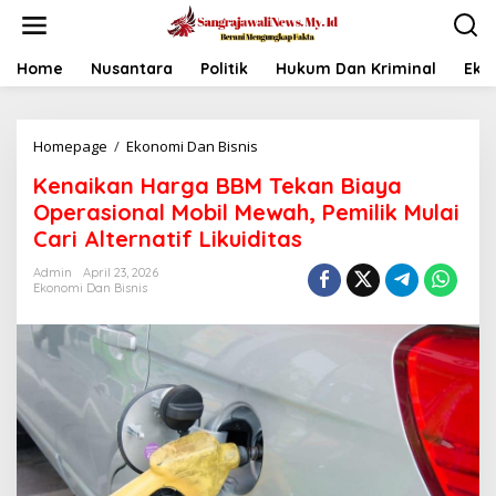
L
e
w
a
Home
Nusantara
Politik
Hukum Dan Kriminal
Eko
t
i
k
Homepage
/
Ekonomi Dan Bisnis
K
e
e
k
Kenaikan Harga BBM Tekan Biaya
n
o
a
n
Operasional Mobil Mewah, Pemilik Mulai
i
t
Cari Alternatif Likuiditas
k
e
a
n
Admin
April 23, 2026
n
Ekonomi Dan Bisnis
H
a
r
g
a
B
B
M
T
e