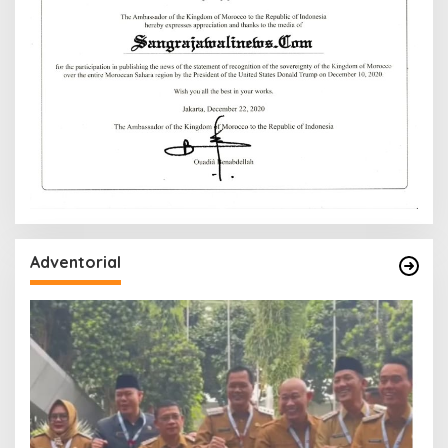
Adventorial
W
P