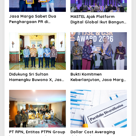
o
s
Jasa Marga Sabet Dua
MASTEL Ajak Platform
Penghargaan PR di
Digital Global Ikut Bangun
Indonesia Public Relations
Infrastruktur Digital
Summit 2026
Nasional
Didukung Sri Sultan
Bukti Komitmen
Hamengku Buwono X, Jasa
Keberlanjutan, Jasa Marga
Marga Percepat
Raih Predikat Gold pada
Pengembangan Akses
6th TJSL & CSR Award 2026
Bokoharjo Tol Jogja-Solo
untuk Dukung Konektivitas
DIY
PT RPN, Entitas PTPN Group
Dollar Cost Averaging