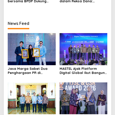
bersama BPDP Dukung
dalam Reksa Dana:
Pengembangan UMKM
Strategi Investasi Bertahap
melalui Workshop Pangan
untuk Pemula
Sehat Berbasis Minyak
Sawit
News Feed
Jasa Marga Sabet Dua
MASTEL Ajak Platform
Penghargaan PR di
Digital Global Ikut Bangun
Indonesia Public Relations
Infrastruktur Digital
Summit 2026
Nasional