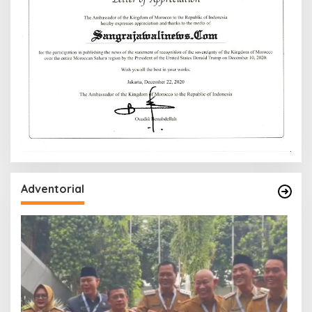
Adventorial
W
P