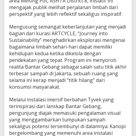
area Melting Pot, ASHTA District 8, inisiatif ini
T
mengajak publik melihat perjalanan limbah dari
A
perspektif yang lebih reflektif sekaligus inspiratif.
D
i
s
Mengusung semangat keberlanjutan yang menjadi
t
bagian dari kurasi ARTCYCLE, “Journey into
r
Sustainability” menghadirkan eksplorasi mengenai
i
bagaimana limbah sehari-hari dapat memiliki
c
t
kehidupan kedua ketika dikelola dengan
8
pendekatan yang tepat. Program ini menyoroti
,
realita Bantar Gebang sebagai salah satu titik akhir
A
terbesar sampah di Jakarta, sebuah ruang yang
j
a
selama ini kerap menjadi “titik hilang” dari
k
konsumsi masyarakat.
P
u
Melalui instalasi imersif berbahan Tyvek yang
b
terinspirasi dari lanskap Bantar Gebang,
l
i
pengunjung diajak memasuki pengalaman visual
k
yang menggambarkan tumpukan sampah
M
sekaligus potensi tersembunyi di dalamnya. Kanopi
e
bergelombang yang memenuhi area instalasi
l