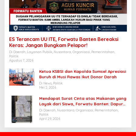
ES Terancam UU ITE, Forwatu Banten Bereaksi
Keras: Jangan Bungkam Pelapor!
Di Daerah, Layanan Publik, Nusantara, Organisasi, Pemerintahan,
Politik
Agustus 7, 2026
Ketua KSBSI dan Kapolda Sumsel Apresiasi
Buruh di Musi Rawas Ikut Donor Darah
Di News, Politik
Mei 2, 2026
Mendapat Surat Cinta atas Makanan yang
Layak dari Siswa, Forwatu Banten: Dapur
SPPG Cibungur Pasir patut dijadikan
Di Daerah, Nusantara, Organisasi, Pemerintahan,
Contoh
Politik
April 29, 2026