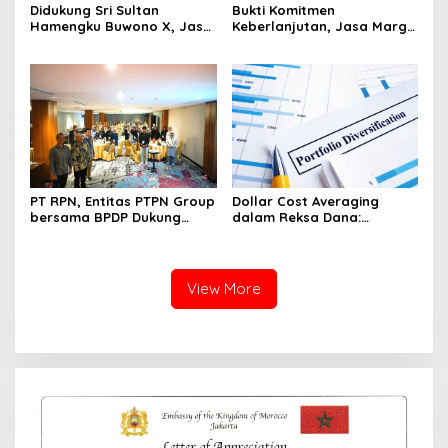
Didukung Sri Sultan
Bukti Komitmen
Hamengku Buwono X, Jasa
Keberlanjutan, Jasa Marga
Marga Percepat
Raih Predikat Gold pada
Pengembangan Akses
6th TJSL & CSR Award 2026
Bokoharjo Tol Jogja-Solo
untuk Dukung Konektivitas
DIY
PT RPN, Entitas PTPN Group
Dollar Cost Averaging
bersama BPDP Dukung
dalam Reksa Dana:
Pengembangan UMKM
Strategi Investasi Bertahap
melalui Workshop Pangan
untuk Pemula
Sehat Berbasis Minyak
Sawit
View More