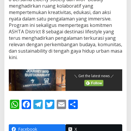
menghadirkan ruang kolaboratif yang
mempertemukan kreativitas, edukasi, dan aksi
nyata dalam satu pengalaman yang immersive.
Program ini sekaligus mempertegas komitmen
ASHTA District 8 sebagai destinasi lifestyle yang
terus menghadirkan pengalaman terkurasi yang
relevan dengan perkembangan budaya, komunitas,
dan sustainability di tengah gaya hidup urban masa
kini.
＼ Get the latest news ／
W
F
T
T
E
S
h
ac
el
w
m
h
at
e
e
itt
ai
ar
Facebook
X