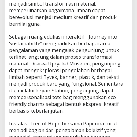
menjadi simbol transformasi material,
i
h
memperlihatkan bagaimana limbah dapat
a
berevolusi menjadi medium kreatif dan produk
t
bernilai guna.
P
o
Sebagai ruang edukasi interaktif, “Journey into
t
e
Sustainability” menghadirkan berbagai area
n
pengalaman yang mengajak pengunjung untuk
s
terlibat langsung dalam proses transformasi
i
material. Di area Upcycled Museum, pengunjung
B
a
dapat mengeksplorasi pengolahan berbagai
r
limbah seperti Tyvek, banner, plastik, dan tekstil
u
menjadi produk baru yang fungsional. Sementara
d
itu, melalui Repair Station, pengunjung dapat
a
mempersonalisasi tote bag menggunakan eco-
r
i
friendly charms sebagai bentuk ekspresi kreatif
L
berbasis keberlanjutan.
i
m
Instalasi Tree of Hope bersama Paperina turut
b
menjadi bagian dari pengalaman kolektif yang
a
h