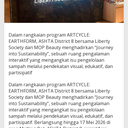
a
b
i
l
i
t
y
Dalam rangkaian program ARTCYCLE:
H
EARTHFORM, ASHTA District 8 bersama Liberty
a
Society dan MOP Beauty menghadirkan “Journey
d
into Sustainability”, sebuah ruang pengalaman
i
r
interaktif yang mengangkat isu pengelolaan
d
sampah melalui pendekatan visual, edukatif, dan
i
partisipatif
A
R
Dalam rangkaian program ARTCYCLE:
T
C
EARTHFORM, ASHTA District 8 bersama Liberty
Y
Society dan MOP Beauty menghadirkan “Journey
C
into Sustainability”, sebuah ruang pengalaman
L
interaktif yang mengangkat isu pengelolaan
E
A
sampah melalui pendekatan visual, edukatif, dan
S
partisipatif. Berlangsung hingga 17 Mei 2026 di
H