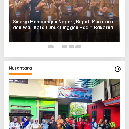
Sinergi Membangun Negeri, Bupati Muratara
dan Wali Kota Lubuk Linggau Hadiri Rakornas
n
2026 Di Sentul,
Nusantara
H.
M
d