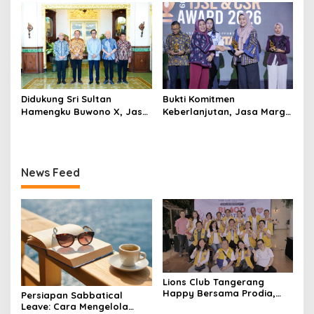
Summit 2026
Nasional
Didukung Sri Sultan
Bukti Komitmen
Hamengku Buwono X, Jasa
Keberlanjutan, Jasa Marga
Marga Percepat
Raih Predikat Gold pada
Pengembangan Akses
6th TJSL & CSR Award 2026
Bokoharjo Tol Jogja-Solo
untuk Dukung Konektivitas
News Feed
DIY
Lions Club Tangerang
Happy Bersama Prodia,
Persiapan Sabbatical
Curalis AI, dan Klinik Mata
Leave: Cara Mengelola