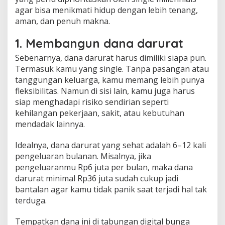
i
agar bisa menikmati hidup dengan lebih tenang,
n
aman, dan penuh makna.
H
i
1. Membangun dana darurat
d
u
Sebenarnya, dana darurat harus dimiliki siapa pun.
p
Termasuk kamu yang single. Tanpa pasangan atau
T
e
tanggungan keluarga, kamu memang lebih punya
n
fleksibilitas. Namun di sisi lain, kamu juga harus
a
siap menghadapi risiko sendirian seperti
n
kehilangan pekerjaan, sakit, atau kebutuhan
g
mendadak lainnya.
Idealnya, dana darurat yang sehat adalah 6–12 kali
pengeluaran bulanan. Misalnya, jika
pengeluaranmu Rp6 juta per bulan, maka dana
darurat minimal Rp36 juta sudah cukup jadi
bantalan agar kamu tidak panik saat terjadi hal tak
terduga.
Tempatkan dana ini di tabungan digital bunga