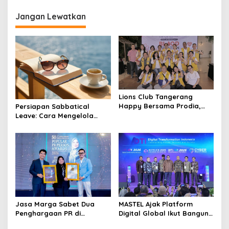
g
Jangan Lewatkan
a
s
i
p
o
s
Lions Club Tangerang
Happy Bersama Prodia,
Persiapan Sabbatical
Curalis AI, dan Klinik Mata
Leave: Cara Mengelola
Serpong Perluas Akses
Dana Sebelum Rehat dari
Layanan Kesehatan
Dunia Kerja
Preventif melalui Bakti
Sosial Kesehatan
Jasa Marga Sabet Dua
MASTEL Ajak Platform
Penghargaan PR di
Digital Global Ikut Bangun
Indonesia Public Relations
Infrastruktur Digital