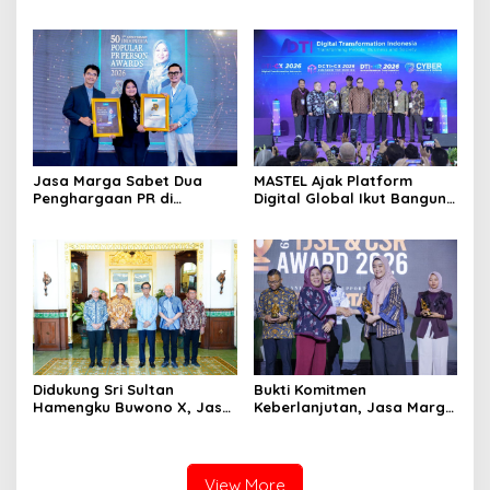
Serpong Perluas Akses
Dana Sebelum Rehat dari
Layanan Kesehatan
Dunia Kerja
Preventif melalui Bakti
Sosial Kesehatan
Jasa Marga Sabet Dua
MASTEL Ajak Platform
Penghargaan PR di
Digital Global Ikut Bangun
Indonesia Public Relations
Infrastruktur Digital
Summit 2026
Nasional
Didukung Sri Sultan
Bukti Komitmen
Hamengku Buwono X, Jasa
Keberlanjutan, Jasa Marga
Marga Percepat
Raih Predikat Gold pada
Pengembangan Akses
6th TJSL & CSR Award 2026
Bokoharjo Tol Jogja-Solo
untuk Dukung Konektivitas
View More