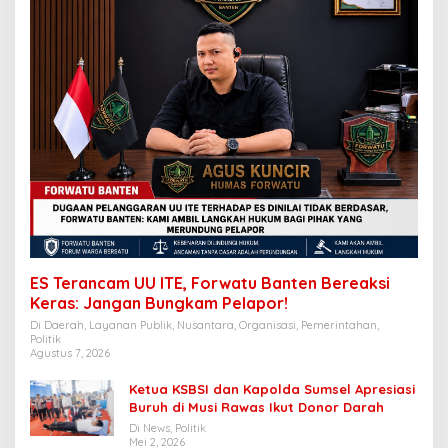
ES Terancam UU ITE, Forwatu Banten Bereaksi
Keras: Jangan Bungkam Pelapor!
Di Daerah, Layanan Publik, Nusantara, Organisasi, Pemerintahan,
Politik
Agustus 7, 2026
Ketua KSBSI dan Kapolda Sumsel Apresiasi
Buruh di Musi Rawas Ikut Donor Darah
Di News, Politik
Mei 2, 2026