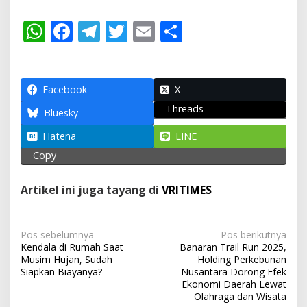
W
F
T
T
E
S
h
ac
el
w
m
h
at
e
e
itt
ai
ar
s
b
gr
er
l
e
Facebook
X
Threads
A
o
a
Bluesky
p
o
m
Hatena
LINE
p
k
Copy
Artikel ini juga tayang di
VRITIMES
N
Pos sebelumnya
Pos berikutnya
Kendala di Rumah Saat
Banaran Trail Run 2025,
a
Musim Hujan, Sudah
Holding Perkebunan
v
Siapkan Biayanya?
Nusantara Dorong Efek
Ekonomi Daerah Lewat
i
Olahraga dan Wisata