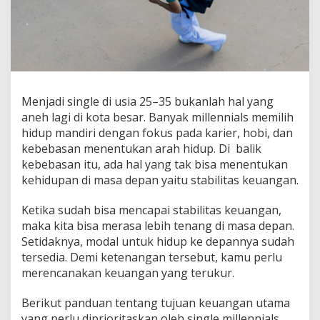
k
S
i
n
g
l
e
M
Menjadi single di usia 25–35 bukanlah hal yang
i
aneh lagi di kota besar. Banyak millennials memilih
l
hidup mandiri dengan fokus pada karier, hobi, dan
l
kebebasan menentukan arah hidup. Di balik
e
n
kebebasan itu, ada hal yang tak bisa menentukan
n
kehidupan di masa depan yaitu stabilitas keuangan.
i
a
Ketika sudah bisa mencapai stabilitas keuangan,
l
maka kita bisa merasa lebih tenang di masa depan.
s
y
Setidaknya, modal untuk hidup ke depannya sudah
a
tersedia. Demi ketenangan tersebut, kamu perlu
n
merencanakan keuangan yang terukur.
g
I
Berikut panduan tentang tujuan keuangan utama
n
g
yang perlu diprioritaskan oleh single millennials