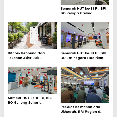
Semarak HUT ke-81 RI, BRI
BO Kelapa Gading
Percantik Kantor dengan
Nuansa Merah Putih
Bitcoin Rebound dari
Semarak HUT ke-81 RI, BRI
Tekanan Akhir Juli,
BO Jatinegara Hadirkan
US$66.500 Jadi Ujian
Nuansa Merah Putih di
Berikutnya
Lingkungan Kantor
Sambut HUT ke-81 RI, BRI
BO Gunung Sahari
Perkuat Keimanan dan
Semarakkan Kantor
Ukhuwah, BRI Region 6
dengan Nuansa Merah
Gelar Pengajian Rutin
Putih