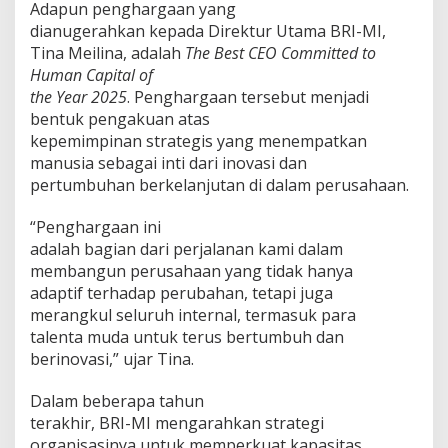
Adapun penghargaan yang
R
a
dianugerahkan kepada Direktur Utama BRI-MI,
i
Tina Meilina, adalah
The Best CEO Committed to
h
Human Capital of
E
the Year 2025
. Penghargaan tersebut menjadi
m
bentuk pengakuan atas
p
a
kepemimpinan strategis yang menempatkan
t
manusia sebagai inti dari inovasi dan
P
pertumbuhan berkelanjutan di dalam perusahaan.
e
n
“Penghargaan ini
g
h
adalah bagian dari perjalanan kami dalam
a
membangun perusahaan yang tidak hanya
r
adaptif terhadap perubahan, tetapi juga
g
merangkul seluruh internal, termasuk para
a
a
talenta muda untuk terus bertumbuh dan
n
berinovasi,” ujar Tina.
H
C
Dalam beberapa tahun
R
terakhir, BRI-MI mengarahkan strategi
E
A
organisasinya untuk memperkuat kapasitas