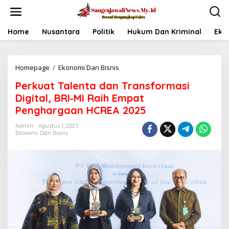
L
e
w
a
Home
Nusantara
Politik
Hukum Dan Kriminal
Eko
t
i
k
Homepage
/
Ekonomi Dan Bisnis
P
e
e
k
Perkuat Talenta dan Transformasi
r
o
k
n
Digital, BRI‑MI Raih Empat
u
t
Penghargaan HCREA 2025
a
e
t
n
Admin
Agustus 1, 2025
T
Ekonomi Dan Bisnis
a
l
e
n
t
a
d
a
n
T