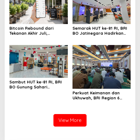
Bitcoin Rebound dari
Semarak HUT ke-81 RI, BRI
Tekanan Akhir Juli,
BO Jatinegara Hadirkan
US$66.500 Jadi Ujian
Nuansa Merah Putih di
Berikutnya
Lingkungan Kantor
Sambut HUT ke-81 RI, BRI
BO Gunung Sahari
Semarakkan Kantor
Perkuat Keimanan dan
dengan Nuansa Merah
Ukhuwah, BRI Region 6
Putih
Gelar Pengajian Rutin
Bersama Pekerja
View More