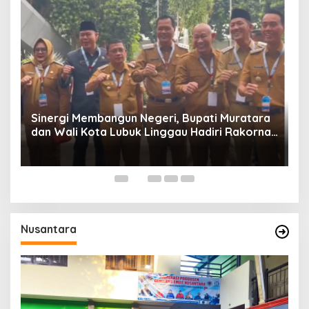
W
P
Sinergi Membangun Negeri, Bupati Muratara
dan Wali Kota Lubuk Linggau Hadiri Rakornas
n
2026 Di Sentul,
Nusantara