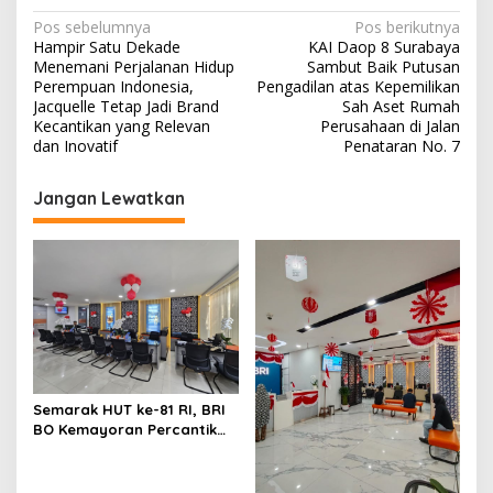
N
Pos sebelumnya
Pos berikutnya
Hampir Satu Dekade
KAI Daop 8 Surabaya
a
Menemani Perjalanan Hidup
Sambut Baik Putusan
v
Perempuan Indonesia,
Pengadilan atas Kepemilikan
Jacquelle Tetap Jadi Brand
Sah Aset Rumah
i
Kecantikan yang Relevan
Perusahaan di Jalan
dan Inovatif
Penataran No. 7
g
a
Jangan Lewatkan
s
i
p
o
s
Semarak HUT ke-81 RI, BRI
BO Kemayoran Percantik
Kantor dengan Dekorasi
Merah Putih