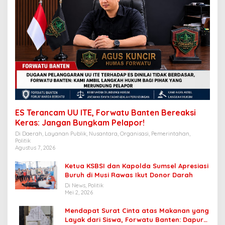
ES Terancam UU ITE, Forwatu Banten Bereaksi
Keras: Jangan Bungkam Pelapor!
Di Daerah, Layanan Publik, Nusantara, Organisasi, Pemerintahan,
Politik
Agustus 7, 2026
Ketua KSBSI dan Kapolda Sumsel Apresiasi
Buruh di Musi Rawas Ikut Donor Darah
Di News, Politik
Mei 2, 2026
Mendapat Surat Cinta atas Makanan yang
Layak dari Siswa, Forwatu Banten: Dapur