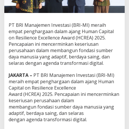
r
a
n
s
f
PT BRI Manajemen Investasi (BRI-MI) meraih
o
empat penghargaan dalam ajang Human Capital
r
on Resilience Excellence Award (HCREA) 2025.
m
Pencapaian ini mencerminkan keseriusan
a
s
perusahaan dalam membangun fondasi sumber
i
daya manusia yang adaptif, berdaya saing, dan
D
selaras dengan agenda transformasi digital.
i
g
JAKARTA –
PT BRI Manajemen Investasi (BRI-MI)
i
t
meraih empat penghargaan dalam ajang Human
a
Capital on Resilience Excellence
l
Award (HCREA) 2025. Pencapaian ini mencerminkan
,
keseriusan perusahaan dalam
B
R
membangun fondasi sumber daya manusia yang
I
adaptif, berdaya saing, dan selaras
‑
dengan agenda transformasi digital.
M
I